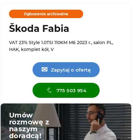
Ogłoszenie archiwalne
Škoda Fabia
VAT 23% Style 1.0TSI 110KM M6 2023 r., salon PL,
HAK, komplet kół, V
✉
Zapytaj o ofertę
775 503 954
Umów
rozmowę z
naszym
doradcą!