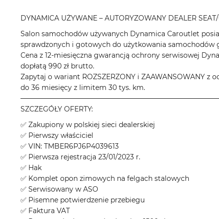
DYNAMICA UŻYWANE – AUTORYZOWANY DEALER SEAT/
Salon samochodów używanych Dynamica Caroutlet posiad
sprawdzonych i gotowych do użytkowania samochodów gł
Cena z 12-miesięczna gwarancją ochrony serwisowej Dyn
dopłatą 990 zł brutto.
Zapytaj o wariant ROZSZERZONY i ZAAWANSOWANY z odpo
do 36 miesięcy z limitem 30 tys. km.
────────────────────────────────────────
SZCZEGÓŁY OFERTY:
✅ Zakupiony w polskiej sieci dealerskiej
✅ Pierwszy właściciel
✅ VIN: TMBER6PJ6P4039613
✅ Pierwsza rejestracja 23/01/2023 r.
✅ Hak
✅ Komplet opon zimowych na felgach stalowych
✅ Serwisowany w ASO
✅ Pisemne potwierdzenie przebiegu
✅ Faktura VAT