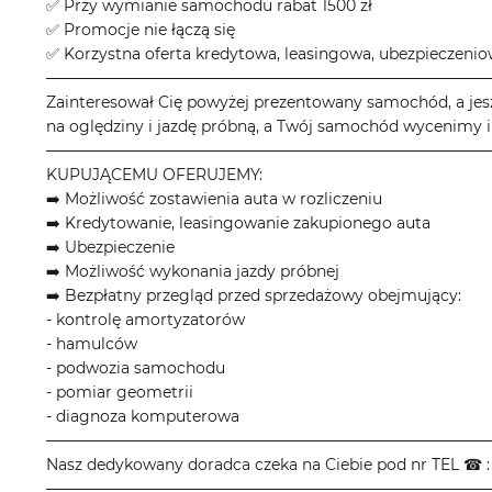
✅ Przy wymianie samochodu rabat 1500 zł
✅ Promocje nie łączą się
✅ Korzystna oferta kredytowa, leasingowa, ubezpieczeni
────────────────────────────────────────
Zainteresował Cię powyżej prezentowany samochód, a jes
na oględziny i jazdę próbną, a Twój samochód wycenimy i
────────────────────────────────────────
KUPUJĄCEMU OFERUJEMY:
➡️ Możliwość zostawienia auta w rozliczeniu
➡️ Kredytowanie, leasingowanie zakupionego auta
➡️ Ubezpieczenie
➡️ Możliwość wykonania jazdy próbnej
➡️ Bezpłatny przegląd przed sprzedażowy obejmujący:
- kontrolę amortyzatorów
- hamulców
- podwozia samochodu
- pomiar geometrii
- diagnoza komputerowa
────────────────────────────────────────
Nasz dedykowany doradca czeka na Ciebie pod nr TEL ☎ : 
────────────────────────────────────────