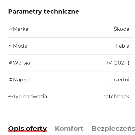
Parametry techniczne
Marka
Škoda
Model
Fabia
Wersja
IV (2021-)
Napęd
przedni
Typ nadwozia
hatchback
Opis oferty
Komfort
Bezpieczeń