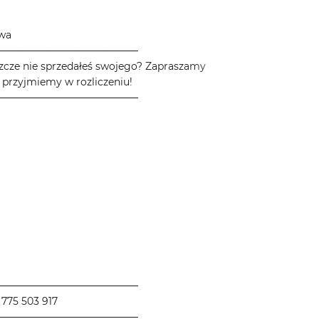
owa
────────────────────
zcze nie sprzedałeś swojego? Zapraszamy
 przyjmiemy w rozliczeniu!
────────────────────
────────────────────
775 503 917
────────────────────