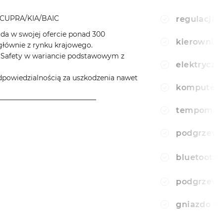
CUPRA/KIA/BAIC
regulacja 
a w swojej ofercie ponad 300
kierownic
ównie z rynku krajowego.
aSafety w wariancie podstawowym z
elektryczn
wiedzialnością za uszkodzenia nawet
komputer
────────────────────
tempomat
podgrzewa
bluetooth
podgrzewa
gniazdo u