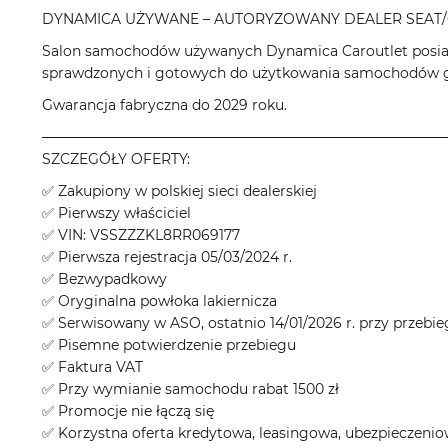
DYNAMICA UŻYWANE – AUTORYZOWANY DEALER SEAT/
Salon samochodów używanych Dynamica Caroutlet posiad
sprawdzonych i gotowych do użytkowania samochodów gł
Gwarancja fabryczna do 2029 roku.
────────────────────────────────────────
SZCZEGÓŁY OFERTY:
✅ Zakupiony w polskiej sieci dealerskiej
✅ Pierwszy właściciel
✅ VIN: VSSZZZKL8RR069177
✅ Pierwsza rejestracja 05/03/2024 r.
✅ Bezwypadkowy
✅ Oryginalna powłoka lakiernicza
✅ Serwisowany w ASO, ostatnio 14/01/2026 r. przy przebi
✅ Pisemne potwierdzenie przebiegu
✅ Faktura VAT
✅ Przy wymianie samochodu rabat 1500 zł
✅ Promocje nie łączą się
✅ Korzystna oferta kredytowa, leasingowa, ubezpieczeni