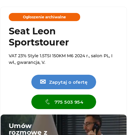
Ogłoszenie archiwalne
Seat Leon
Sportstourer
VAT 23% Style 1.5TSI 150KM M6 2024 r., salon PL, I
wł., gwarancja, V.
✉
Zapytaj o ofertę
775 503 954
Umów
rozmowę z