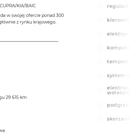
CUPRA/KIA/BAIC
regulacja 
a w swojej ofercie ponad 300
kierownic
ównie z rynku krajowego.
elektryczn
────────────────────
komputer
tempomat
system sta
elektroch
wsteczne
egu 29 615 km
podgrzewa
skorzana 
owa