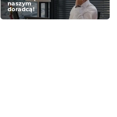
naszym
doradcą!