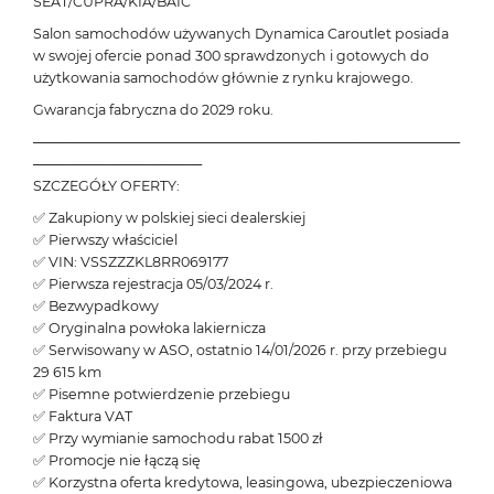
SEAT/CUPRA/KIA/BAIC
Salon samochodów używanych Dynamica Caroutlet posiada
w swojej ofercie ponad 300 sprawdzonych i gotowych do
użytkowania samochodów głównie z rynku krajowego.
Gwarancja fabryczna do 2029 roku.
───────────────────────────────────────────
─────────────────
SZCZEGÓŁY OFERTY:
✅ Zakupiony w polskiej sieci dealerskiej
✅ Pierwszy właściciel
✅ VIN: VSSZZZKL8RR069177
✅ Pierwsza rejestracja 05/03/2024 r.
✅ Bezwypadkowy
✅ Oryginalna powłoka lakiernicza
✅ Serwisowany w ASO, ostatnio 14/01/2026 r. przy przebiegu
29 615 km
✅ Pisemne potwierdzenie przebiegu
✅ Faktura VAT
✅ Przy wymianie samochodu rabat 1500 zł
✅ Promocje nie łączą się
✅ Korzystna oferta kredytowa, leasingowa, ubezpieczeniowa