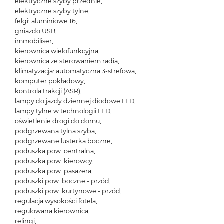
elektryczne szyby przednie,
elektryczne szyby tylne,
felgi: aluminiowe 16,
gniazdo USB,
immobiliser,
kierownica wielofunkcyjna,
kierownica ze sterowaniem radia,
klimatyzacja: automatyczna 3-strefowa,
komputer pokładowy,
kontrola trakcji (ASR),
lampy do jazdy dziennej diodowe LED,
lampy tylne w technologii LED,
oświetlenie drogi do domu,
podgrzewana tylna szyba,
podgrzewane lusterka boczne,
poduszka pow. centralna,
poduszka pow. kierowcy,
poduszka pow. pasażera,
poduszki pow. boczne - przód,
poduszki pow. kurtynowe - przód,
regulacja wysokości fotela,
regulowana kierownica,
relingi,