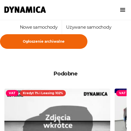
Nowe samochody
Używane samochody
Ogłoszenie archiwalne
Podobne
VAT
Kredyt 1% i Leasing 102%
VAT