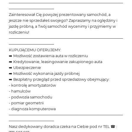
───────────────────────────────────────────
─────────────────
Zainteresował Cię powyżej prezentowany samochód, a
jeszcze nie sprzedałeś swojego? Zapraszamy na oględziny i
jazdę próbną, a Twój samochód wycenimy i przyjmiemy w
rozliczeniu!
───────────────────────────────────────────
─────────────────
KUPUJĄCEMU OFERUJEMY:
➡️ Możliwość zostawienia auta w rozliczeniu
➡️ Kredytowanie, leasingowanie zakupionego auta
➡️ Ubezpieczenie
➡️ Możliwość wykonania jazdy próbnej
➡️ Bezpłatny przegląd przed sprzedażowy obejmujący:
- kontrolę amortyzatorów
- hamulców
- podwozia samochodu
- pomiar geometrii
- diagnoza komputerowa
───────────────────────────────────────────
─────────────────
Nasz dedykowany doradca czeka na Ciebie pod nr TEL ☎ :