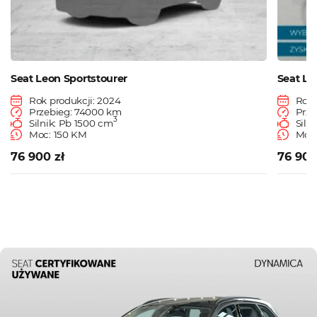
Seat Leon Sportstourer
Seat Le
Rok produkcji: 2024
Rok 
Przebieg: 74000 km
Prze
3
Silnik: Pb 1500 cm
Siln
Moc: 150 KM
Moc:
76 900 zł
76 900