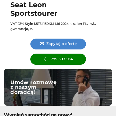
Seat Leon
Sportstourer
VAT 23% Style 1.5TSI 150KM M6 2024 r., salon PL, I wł.,
gwarancja, V.
✉
Zapytaj o ofertę
775 503 954
Umów rozmowę
z naszym
doradcą!
Wymień samochód na nowy!