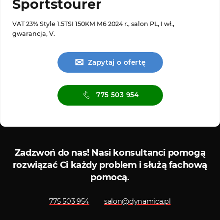
Sportstourer
VAT 23% Style 1.5TSI 150KM M6 2024 r., salon PL, I wł.,
gwarancja, V.
✉
Zapytaj o ofertę
775 503 954
Serwis ASO
Serwis diagn
Zadzwoń do nas!
Nasi konsultanci pomogą
rozwiązać Ci każdy problem i służą fachową
pomocą.
775 503 954
salon@dynamica.pl