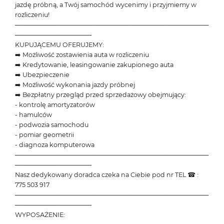
jazdę próbną, a Twój samochód wycenimy i przyjmiemy w
rozliczeniu!
───────────────────────────────────────────
─────────────────
KUPUJĄCEMU OFERUJEMY:
➡️ Możliwość zostawienia auta w rozliczeniu
➡️ Kredytowanie, leasingowanie zakupionego auta
➡️ Ubezpieczenie
➡️ Możliwość wykonania jazdy próbnej
➡️ Bezpłatny przegląd przed sprzedażowy obejmujący:
- kontrolę amortyzatorów
- hamulców
- podwozia samochodu
- pomiar geometrii
- diagnoza komputerowa
───────────────────────────────────────────
─────────────────
Nasz dedykowany doradca czeka na Ciebie pod nr TEL ☎ :
775 503 917
───────────────────────────────────────────
─────────────────
WYPOSAŻENIE: