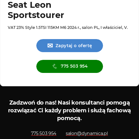
Seat Leon
Sportstourer
VAT 23% Style 1.5TSI 115KM M6 2024 r., salon PL, I właściciel, V.
✉
Zapytaj o ofertę
775 503 954
Serwis diagnostyczny
Sklep 
Zadzwoń do nas!
Nasi konsultanci pomogą
rozwiązać Ci każdy problem i służą fachową
pomocą.
775 503 954
salon@dynamica.pl