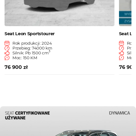
Seat Leon Sportstourer
Seat Le
Rok produkcji: 2024
Rok 
Przebieg: 74000 km
Prze
3
Silnik: Pb 1500 cm
Siln
Moc: 150 KM
Moc:
76 900 zł
76 900