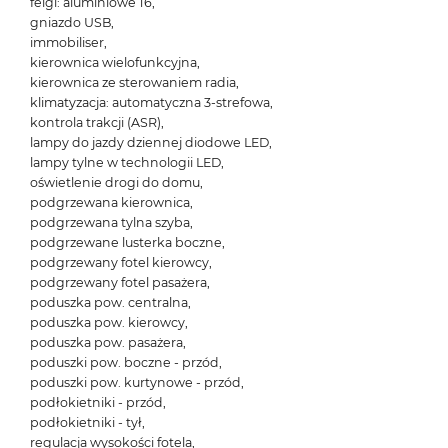
felgi: aluminiowe 16,
gniazdo USB,
immobiliser,
kierownica wielofunkcyjna,
kierownica ze sterowaniem radia,
klimatyzacja: automatyczna 3-strefowa,
kontrola trakcji (ASR),
lampy do jazdy dziennej diodowe LED,
lampy tylne w technologii LED,
oświetlenie drogi do domu,
podgrzewana kierownica,
podgrzewana tylna szyba,
podgrzewane lusterka boczne,
podgrzewany fotel kierowcy,
podgrzewany fotel pasażera,
poduszka pow. centralna,
poduszka pow. kierowcy,
poduszka pow. pasażera,
poduszki pow. boczne - przód,
poduszki pow. kurtynowe - przód,
podłokietniki - przód,
podłokietniki - tył,
regulacja wysokości fotela,