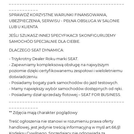
_ _ _ _ _ _ _ _ _ _ _ _ _ _ _ _ _ _ _ _ _ _ _ _ _ _ _ _ _ _ _ _ _ _ _ _ _ _ _ _ _ _ _
_ _ _ _ _ _ _ _ _ _ _
SPRAWDŹ KORZYSTNE WARUNKI FINANSOWANIA,
UBEZPIECZENIA, SERWISU - PEŁNA OBSŁUGA W SALONIE
LUB U KLIENTA.
JEŚLI SZUKASZ INNEJ SPECYFIKACJI SKONFIGURUJEMY
SAMOCHÓD SPECJALNIE DLA CIEBIE.
DLACZEGO SEAT DYNAMICA:
- Trzykrotny Dealer Roku marki SEAT.
- Zapewniamy kompleksową obsługę na najwyższym
poziomie dzięki certyfikowanemu zespołowi i wieloletniemu
doświadczeniu.
- Posiadamy bogaty park samochodów do jazd testowych.
- Mamy największy wybór samochodów dostępnych od ręki.
- Posiadamy dział sprzedaży flotowej – SEAT FOR BUSINESS.
_ _ _ _ _ _ _ _ _ _ _ _ _ _ _ _ _ _ _ _ _ _ _ _ _ _ _ _ _ _ _ _ _ _ _ _ _ _ _ _ _ _ _
_ _ _ _ _ _ _ _ _ _ _
** Zdjęcia mają charakter poglądowy
Treść ogłoszenia nie stanowi w rozumieniu prawa oferty
handlowej, jest jedynie treścią informacyjną w myśl art.66,§1
Kodeksu Cywilnego. Sprzedający nie odpowiada za