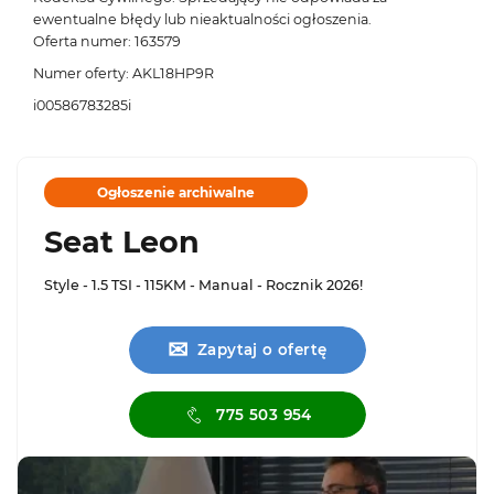
ewentualne błędy lub nieaktualności ogłoszenia.
Oferta numer: 163579
Numer oferty: AKL18HP9R
i00586783285i
Ogłoszenie archiwalne
Seat Leon
Style - 1.5 TSI - 115KM - Manual - Rocznik 2026!
✉
Zapytaj o ofertę
775 503 954