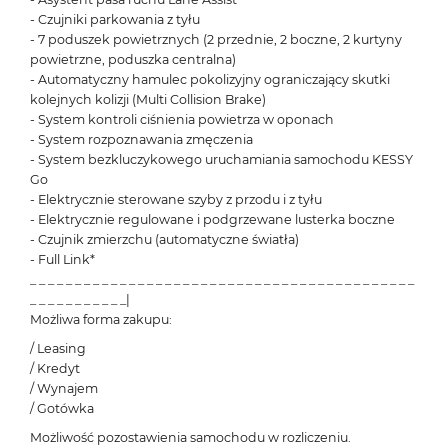
- Czujniki parkowania z tyłu
- 7 poduszek powietrznych (2 przednie, 2 boczne, 2 kurtyny
powietrzne, poduszka centralna)
- Automatyczny hamulec pokolizyjny ograniczający skutki
kolejnych kolizji (Multi Collision Brake)
- System kontroli ciśnienia powietrza w oponach
- System rozpoznawania zmęczenia
- System bezkluczykowego uruchamiania samochodu KESSY
Go
- Elektrycznie sterowane szyby z przodu i z tyłu
- Elektrycznie regulowane i podgrzewane lusterka boczne
- Czujnik zmierzchu (automatyczne światła)
- Full Link*
_ _ _ _ _ _ _ _ _ _ _ _ _ _ _ _ _ _ _ _ _ _ _ _ _ _ _ _ _ _ _ _ _ _ _ _ _ _ _ _ _ _ _
_ _ _ _ _ _ _ _ _ _ _|
Możliwa forma zakupu:
/ Leasing
/ Kredyt
/ Wynajem
/ Gotówka
Możliwość pozostawienia samochodu w rozliczeniu.