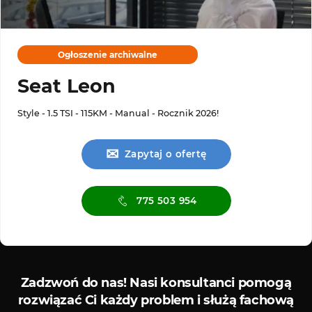
Ogłoszenie archiwalne
Seat Leon
Style - 1.5 TSI - 115KM - Manual - Rocznik 2026!
✉
Zapytaj o ofertę
775 503 954
Serwis ASO
Serwis
Zadzwoń do nas!
Nasi konsultanci pomogą
rozwiązać Ci każdy problem i służą fachową