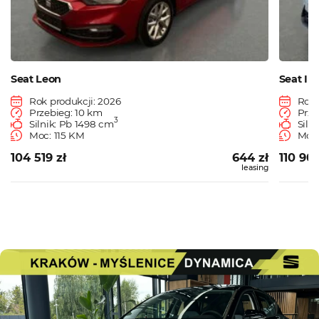
Seat Leon
Seat Ibi
Rok produkcji: 2026
Rok 
Przebieg: 10 km
Prze
3
Silnik: Pb 1498 cm
Siln
Moc: 115 KM
Moc:
104 519 zł
644 zł
110 900
leasing