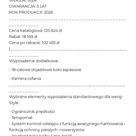
WERSJA: Style
GWARANCJA: 5 LAT
ROK PRODUKCJI: 2026
_ _ _ _ _ _ _ _ _ _ _ _ _ _ _ _ _ _ _ _ _ _ _ _ _ _ _ _ _ _ _ _ _ _ _ _ _ _ _ _ _ _ _
_ _ _ _ _ _ _ _ _ _ _
Cena katalogowa: 120 624 zł
Rabat: 18 169 zł
Cena po rabacie: 102 455 zł
|_ _ _ _ _ _ _ _ _ _ _ _ _ _ _ _ _ _ _ _ _ _ _ _ _ _ _ _ _ _ _ _ _ _ _ _ _ _ _ _ _ _ _
_ _ _ _ _ _ _ _ _ _ _
Wyposażenie dodatkowe:
- 18-calowe dojazdowe koło zapasowe
- Kamera cofania
_ _ _ _ _ _ _ _ _ _ _ _ _ _ _ _ _ _ _ _ _ _ _ _ _ _ _ _ _ __ _ _ _ _ _ _ _ _ _ _ _ _
_ _ _ _ _ _ _ _ _ _ _
Wybrane elementy wyposażenia standardowego dla wersji
Style:
- Ogranicznik prędkości
- Tempomat
- System kontroli odstępu z funkcją awaryjnego hamowania i
funkcją ochrony pieszych i rowerzystów
- Asystent pasa ruchu Lane Assist