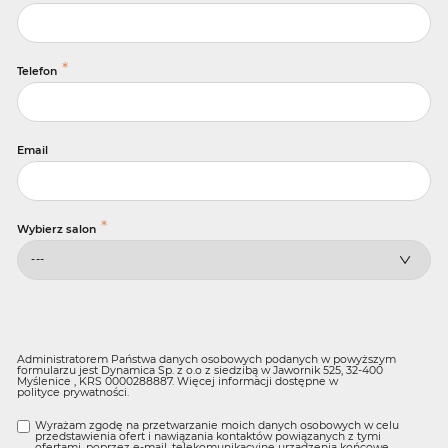
*
Telefon
Email
*
Wybierz salon
Administratorem Państwa danych osobowych podanych w powyższym
formularzu jest Dynamica Sp. z o.o z siedzibą w Jawornik 525, 32-400
Myślenice , KRS 0000288887. Więcej informacji dostępne w
polityce prywatności
.
Wyrażam zgodę na przetwarzanie moich danych osobowych w celu
przedstawienia ofert i nawiązania kontaktów powiązanych z tymi
ofertami, poprzez e-mail, telekomunikacyjne urządzenia końcowe