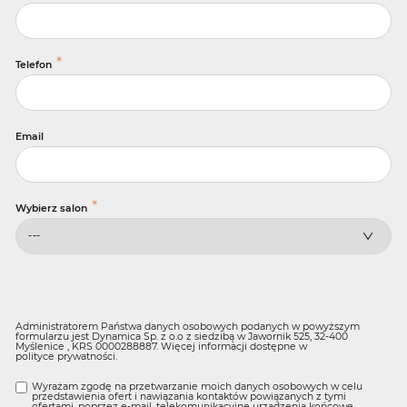
*
Telefon
Email
*
Wybierz salon
Administratorem Państwa danych osobowych podanych w powyższym
formularzu jest Dynamica Sp. z o.o z siedzibą w Jawornik 525, 32-400
Myślenice , KRS 0000288887. Więcej informacji dostępne w
polityce prywatności
.
Wyrażam zgodę na przetwarzanie moich danych osobowych w celu
przedstawienia ofert i nawiązania kontaktów powiązanych z tymi
ofertami, poprzez e-mail, telekomunikacyjne urządzenia końcowe