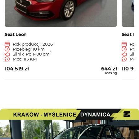
Seat Leon
Seat Ibi
Rok produkcji: 2026
Rok 
Przebieg: 10 km
Prze
3
Silnik: Pb 1498 cm
Siln
Moc: 115 KM
Moc:
104 519 zł
644 zł
110 900
leasing