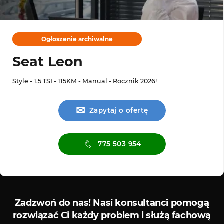
Ogłoszenie archiwalne
Seat Leon
Style - 1.5 TSI - 115KM - Manual - Rocznik 2026!
✉
Zapytaj o ofertę
775 503 954
Serwis ASO
Serwis
Zadzwoń do nas!
Nasi konsultanci pomogą
rozwiązać Ci każdy problem i służą fachową