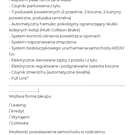
- Czujniki parkowania z tyłu
- 7 poduszek powietrznych (2 przednie, 2 boczne, 2 kurtyny
powietrzne, poduszka centralna)
- Automatyczny hamulec pokolizyjny ograniczający skutki
kolejnych kolizji (Multi Collision Brake)
- System kontroli ciśnienia powietrza w oponach
- System rozpoznawania zmęczenia
- System bezkluczykowego uruchamiania samochodu KESSY
Go
- Elektrycznie sterowane szyby z przodu i z tyłu
- Elektrycznie regulowane i podgrzewane lusterka boczne
- Czujnik zmierzchu (automatyczne światła)
- Full Link*
_ _ _ _ _ _ _ _ _ _ _ _ _ _ _ _ _ _ _ _ _ _ _ _ _ _ _ _ _ _ _ _ _ _ _ _ _ _ _ _ _ _ _
_ _ _ _ _ _ _ _ _ _ _|
Możliwa forma zakupu:
/ Leasing
/ Kredyt
/ Wynajem
/ Gotówka
Możliwość pozostawienia samochodu w rozliczeniu.