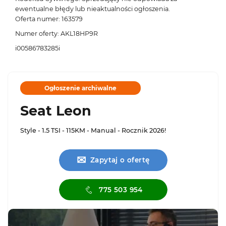
ewentualne błędy lub nieaktualności ogłoszenia.
Oferta numer: 163579
Numer oferty: AKL18HP9R
i00586783285i
Ogłoszenie archiwalne
Seat Leon
Style - 1.5 TSI - 115KM - Manual - Rocznik 2026!
✉
Zapytaj o ofertę
775 503 954