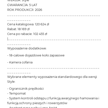
WERSJA: Style
GWARANCJA: 5 LAT
ROK PRODUKCJI: 2026
_ _ _ _ _ _ _ _ _ _ _ _ _ _ _ _ _ _ _ _ _ _ _ _ _ _ _ _ _ _ _ _ _ _ _ _ _ _ _ _ _ _ _
_ _ _ _ _ _ _ _ _ _ _
Cena katalogowa: 120 624 zł
Rabat: 18 169 zł
Cena po rabacie: 102 455 zł
|_ _ _ _ _ _ _ _ _ _ _ _ _ _ _ _ _ _ _ _ _ _ _ _ _ _ _ _ _ _ _ _ _ _ _ _ _ _ _ _ _ _ _
_ _ _ _ _ _ _ _ _ _ _
Wyposażenie dodatkowe:
- 18-calowe dojazdowe koło zapasowe
- Kamera cofania
_ _ _ _ _ _ _ _ _ _ _ _ _ _ _ _ _ _ _ _ _ _ _ _ _ _ _ _ _ __ _ _ _ _ _ _ _ _ _ _ _ _
_ _ _ _ _ _ _ _ _ _ _
Wybrane elementy wyposażenia standardowego dla wersji
Style:
- Ogranicznik prędkości
- Tempomat
- System kontroli odstępu z funkcją awaryjnego hamowania i
funkcją ochrony pieszych i rowerzystów
- Asystent pasa ruchu Lane Assist