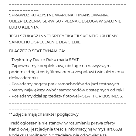
_ _ _ _ _ _ _ _ _ _ _ _ _ _ _ _ _ _ _ _ _ _ _ _ _ _ _ _ _ _ _ _ _ _ _ _ _ _ _ _ _ _ _
_ _ _ _ _ _ _ _ _ _ _
SPRAWDŹ KORZYSTNE WARUNKI FINANSOWANIA,
UBEZPIECZENIA, SERWISU - PEŁNA OBSŁUGA W SALONIE
LUB U KLIENTA.
JEŚLI SZUKASZ INNEJ SPECYFIKACJI SKONFIGURUJEMY
SAMOCHÓD SPECJALNIE DLA CIEBIE.
DLACZEGO SEAT DYNAMICA:
- Trzykrotny Dealer Roku marki SEAT.
- Zapewniamy kompleksową obsługę na najwyższym
poziomie dzięki certyfikowanemu zespołowi i wieloletniemu
doświadczeniu.
- Posiadamy bogaty park samochodów do jazd testowych.
- Mamy największy wybór samochodów dostępnych od ręki.
- Posiadamy dział sprzedaży flotowej – SEAT FOR BUSINESS.
_ _ _ _ _ _ _ _ _ _ _ _ _ _ _ _ _ _ _ _ _ _ _ _ _ _ _ _ _ _ _ _ _ _ _ _ _ _ _ _ _ _ _
_ _ _ _ _ _ _ _ _ _ _
** Zdjęcia mają charakter poglądowy
Treść ogłoszenia nie stanowi w rozumieniu prawa oferty
handlowej, jest jedynie treścią informacyjną w myśl art.66,§1
Kodeksu Cywilnego. Sprzedający nie odpowiada za