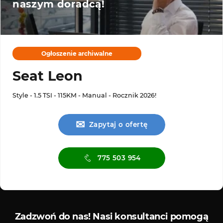
naszym doradcą!
Ogłoszenie archiwalne
Seat Leon
Style - 1.5 TSI - 115KM - Manual - Rocznik 2026!
✉
Zapytaj o ofertę
775 503 954
Serwis ASO
Serwis
Zadzwoń do nas!
Nasi konsultanci pomogą