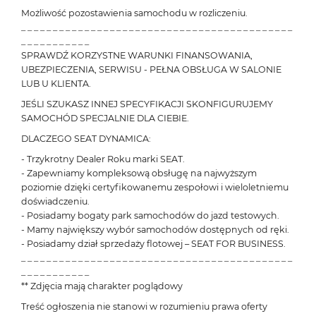
Możliwość pozostawienia samochodu w rozliczeniu.
_ _ _ _ _ _ _ _ _ _ _ _ _ _ _ _ _ _ _ _ _ _ _ _ _ _ _ _ _ _ _ _ _ _ _ _ _ _ _ _ _ _ _
_ _ _ _ _ _ _ _ _ _ _
SPRAWDŹ KORZYSTNE WARUNKI FINANSOWANIA,
UBEZPIECZENIA, SERWISU - PEŁNA OBSŁUGA W SALONIE
LUB U KLIENTA.
JEŚLI SZUKASZ INNEJ SPECYFIKACJI SKONFIGURUJEMY
SAMOCHÓD SPECJALNIE DLA CIEBIE.
DLACZEGO SEAT DYNAMICA:
- Trzykrotny Dealer Roku marki SEAT.
- Zapewniamy kompleksową obsługę na najwyższym
poziomie dzięki certyfikowanemu zespołowi i wieloletniemu
doświadczeniu.
- Posiadamy bogaty park samochodów do jazd testowych.
- Mamy największy wybór samochodów dostępnych od ręki.
- Posiadamy dział sprzedaży flotowej – SEAT FOR BUSINESS.
_ _ _ _ _ _ _ _ _ _ _ _ _ _ _ _ _ _ _ _ _ _ _ _ _ _ _ _ _ _ _ _ _ _ _ _ _ _ _ _ _ _ _
_ _ _ _ _ _ _ _ _ _ _
** Zdjęcia mają charakter poglądowy
Treść ogłoszenia nie stanowi w rozumieniu prawa oferty