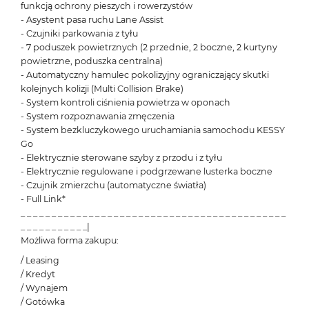
funkcją ochrony pieszych i rowerzystów
- Asystent pasa ruchu Lane Assist
- Czujniki parkowania z tyłu
- 7 poduszek powietrznych (2 przednie, 2 boczne, 2 kurtyny
powietrzne, poduszka centralna)
- Automatyczny hamulec pokolizyjny ograniczający skutki
kolejnych kolizji (Multi Collision Brake)
- System kontroli ciśnienia powietrza w oponach
- System rozpoznawania zmęczenia
- System bezkluczykowego uruchamiania samochodu KESSY
Go
- Elektrycznie sterowane szyby z przodu i z tyłu
- Elektrycznie regulowane i podgrzewane lusterka boczne
- Czujnik zmierzchu (automatyczne światła)
- Full Link*
_ _ _ _ _ _ _ _ _ _ _ _ _ _ _ _ _ _ _ _ _ _ _ _ _ _ _ _ _ _ _ _ _ _ _ _ _ _ _ _ _ _ _
_ _ _ _ _ _ _ _ _ _ _|
Możliwa forma zakupu:
/ Leasing
/ Kredyt
/ Wynajem
/ Gotówka