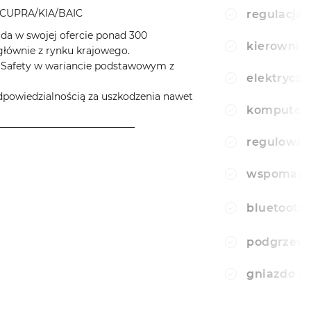
CUPRA/KIA/BAIC
regulacja 
a w swojej ofercie ponad 300
kierownic
ównie z rynku krajowego.
aSafety w wariancie podstawowym z
elektryczn
wiedzialnością za uszkodzenia nawet
komputer
────────────────────
regulowan
wspomagan
bluetooth
podgrzewa
gniazdo u