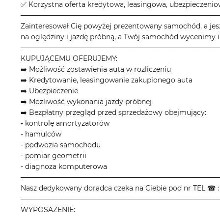
✅ Korzystna oferta kredytowa, leasingowa, ubezpieczeni
────────────────────────────────────────
Zainteresował Cię powyżej prezentowany samochód, a jes
na oględziny i jazdę próbną, a Twój samochód wycenimy i
────────────────────────────────────────
KUPUJĄCEMU OFERUJEMY:
➡️ Możliwość zostawienia auta w rozliczeniu
➡️ Kredytowanie, leasingowanie zakupionego auta
➡️ Ubezpieczenie
➡️ Możliwość wykonania jazdy próbnej
➡️ Bezpłatny przegląd przed sprzedażowy obejmujący:
- kontrolę amortyzatorów
- hamulców
- podwozia samochodu
- pomiar geometrii
- diagnoza komputerowa
────────────────────────────────────────
Nasz dedykowany doradca czeka na Ciebie pod nr TEL ☎ : 
────────────────────────────────────────
WYPOSAŻENIE: