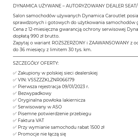
DYNAMICA UŻYWANE – AUTORYZOWANY DEALER SEAT/
Salon samochodów używanych Dynamica Caroutlet posiad
sprawdzonych i gotowych do użytkowania samochodów gł
Cena z 12-miesięczna gwarancją ochrony serwisowej Dyn
dopłatą 990 zł brutto.
Zapytaj o wariant ROZSZERZONY i ZAAWANSOWANY z odpo
do 36 miesięcy z limitem 30 tys. km.
────────────────────────────────────────
SZCZEGÓŁY OFERTY:
✅ Zakupiony w polskiej sieci dealerskiej
✅ VIN: VSSZZZKLZNR066179
✅ Pierwsza rejestracja 09/01/2023 r.
✅ Bezwypadkowy
✅ Oryginalna powłoka lakiernicza
✅ Serwisowany w ASO
✅ Pisemne potwierdzenie przebiegu
✅ Faktura VAT
✅ Przy wymianie samochodu rabat 1500 zł
✅ Promocje nie łączą się