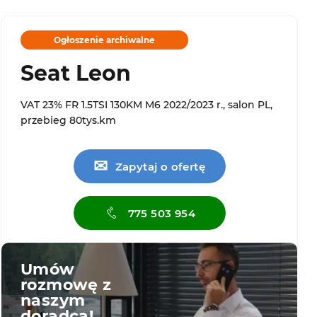
Ogłoszenie archiwalne
Seat Leon
VAT 23% FR 1.5TSI 130KM M6 2022/2023 r., salon PL,
przebieg 80tys.km
✉
Zapytaj o ofertę
775 503 954
Umów
rozmowę z
naszym
doradcą!