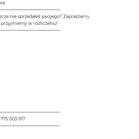
owa
────────────────────
zcze nie sprzedałeś swojego? Zapraszamy
 przyjmiemy w rozliczeniu!
────────────────────
────────────────────
775 503 917
────────────────────