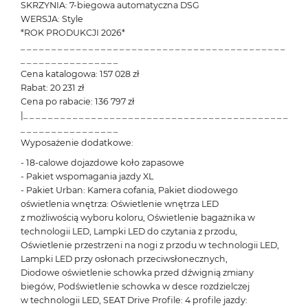
SKRZYNIA: 7-biegowa automatyczna DSG
WERSJA: Style
*ROK PRODUKCJI 2026*
_ _ _ _ _ _ _ _ _ _ _ _ _ _ _ _ _ _ _ _ _ _ _ _ _ _ _ _ _ _ _ _ _ _ _ _ _ _ _ _ _ _ _
_ _ _ _ _ _ _ _ _ _ _ _ _ _ _ _
Cena katalogowa: 157 028 zł
Rabat: 20 231 zł
Cena po rabacie: 136 797 zł
|_ _ _ _ _ _ _ _ _ _ _ _ _ _ _ _ _ _ _ _ _ _ _ _ _ _ _ _ _ _ _ _ _ _ _ _ _ _ _ _ _ _ _
_ _ _ _ _ _ _ _ _ _ _ _ _ _ _ _
Wyposażenie dodatkowe:
- 18-calowe dojazdowe koło zapasowe
- Pakiet wspomagania jazdy XL
- Pakiet Urban: Kamera cofania, Pakiet diodowego
oświetlenia wnętrza: Oświetlenie wnętrza LED
z możliwością wyboru koloru, Oświetlenie bagażnika w
technologii LED, Lampki LED do czytania z przodu,
Oświetlenie przestrzeni na nogi z przodu w technologii LED,
Lampki LED przy osłonach przeciwsłonecznych,
Diodowe oświetlenie schowka przed dźwignią zmiany
biegów, Podświetlenie schowka w desce rozdzielczej
w technologii LED, SEAT Drive Profile: 4 profile jazdy: