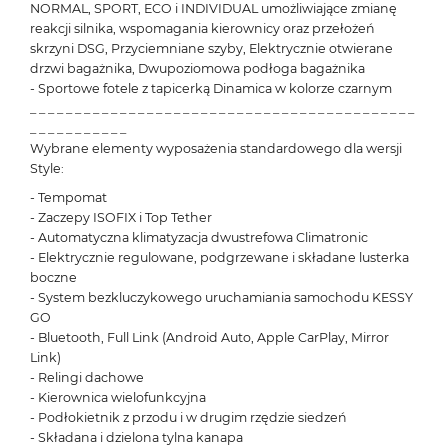
NORMAL, SPORT, ECO i INDIVIDUAL umożliwiające zmianę
reakcji silnika, wspomagania kierownicy oraz przełożeń
skrzyni DSG, Przyciemniane szyby, Elektrycznie otwierane
drzwi bagażnika, Dwupoziomowa podłoga bagażnika
- Sportowe fotele z tapicerką Dinamica w kolorze czarnym
_ _ _ _ _ _ _ _ _ _ _ _ _ _ _ _ _ _ _ _ _ _ _ _ _ _ _ _ _ _ _ _ _ _ _ _ _ _ _ _ _ _ _
_ _ _ _ _ _ _ _ _ _ _
Wybrane elementy wyposażenia standardowego dla wersji
Style:
- Tempomat
- Zaczepy ISOFIX i Top Tether
- Automatyczna klimatyzacja dwustrefowa Climatronic
- Elektrycznie regulowane, podgrzewane i składane lusterka
boczne
- System bezkluczykowego uruchamiania samochodu KESSY
GO
- Bluetooth, Full Link (Android Auto, Apple CarPlay, Mirror
Link)
- Relingi dachowe
- Kierownica wielofunkcyjna
- Podłokietnik z przodu i w drugim rzędzie siedzeń
- Składana i dzielona tylna kanapa