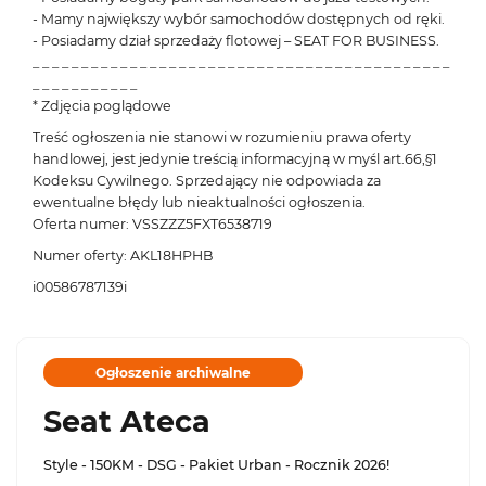
- Mamy największy wybór samochodów dostępnych od ręki.
- Posiadamy dział sprzedaży flotowej – SEAT FOR BUSINESS.
_ _ _ _ _ _ _ _ _ _ _ _ _ _ _ _ _ _ _ _ _ _ _ _ _ _ _ _ _ _ _ _ _ _ _ _ _ _ _ _ _ _ _
_ _ _ _ _ _ _ _ _ _ _
* Zdjęcia poglądowe
Treść ogłoszenia nie stanowi w rozumieniu prawa oferty
handlowej, jest jedynie treścią informacyjną w myśl art.66,§1
Kodeksu Cywilnego. Sprzedający nie odpowiada za
ewentualne błędy lub nieaktualności ogłoszenia.
Oferta numer: VSSZZZ5FXT6538719
Numer oferty: AKL18HPHB
i00586787139i
Ogłoszenie archiwalne
Seat Ateca
Style - 150KM - DSG - Pakiet Urban - Rocznik 2026!