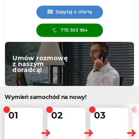
✉
Zapytaj o ofertę
775 503 954
Umów rozmowę
z naszym
doradcą!
Wymień samochód na nowy!
01
02
03