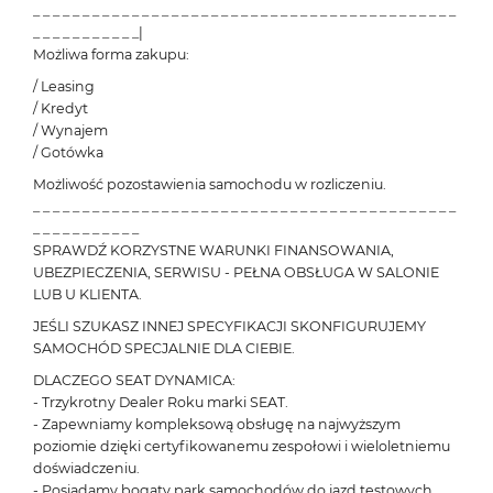
_ _ _ _ _ _ _ _ _ _ _ _ _ _ _ _ _ _ _ _ _ _ _ _ _ _ _ _ _ _ _ _ _ _ _ _ _ _ _ _ _ _ _
_ _ _ _ _ _ _ _ _ _ _|
Możliwa forma zakupu:
/ Leasing
/ Kredyt
/ Wynajem
/ Gotówka
Możliwość pozostawienia samochodu w rozliczeniu.
_ _ _ _ _ _ _ _ _ _ _ _ _ _ _ _ _ _ _ _ _ _ _ _ _ _ _ _ _ _ _ _ _ _ _ _ _ _ _ _ _ _ _
_ _ _ _ _ _ _ _ _ _ _
SPRAWDŹ KORZYSTNE WARUNKI FINANSOWANIA,
UBEZPIECZENIA, SERWISU - PEŁNA OBSŁUGA W SALONIE
LUB U KLIENTA.
JEŚLI SZUKASZ INNEJ SPECYFIKACJI SKONFIGURUJEMY
SAMOCHÓD SPECJALNIE DLA CIEBIE.
DLACZEGO SEAT DYNAMICA:
- Trzykrotny Dealer Roku marki SEAT.
- Zapewniamy kompleksową obsługę na najwyższym
poziomie dzięki certyfikowanemu zespołowi i wieloletniemu
doświadczeniu.
- Posiadamy bogaty park samochodów do jazd testowych.