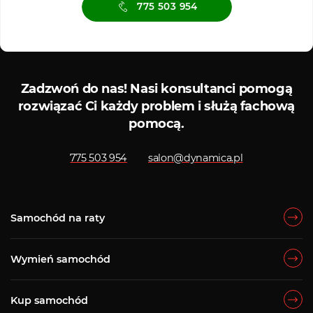
775 503 954
Serwis ASO
Serwis
Zadzwoń do nas!
Nasi konsultanci pomogą
rozwiązać Ci każdy problem i służą fachową
pomocą.
775 503 954
salon@dynamica.pl
Samochód na raty
Wymień samochód
Kup samochód