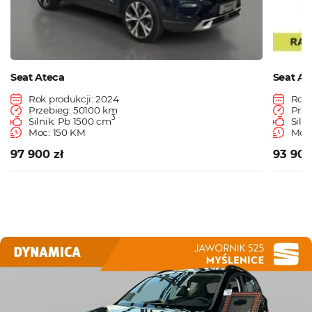
Seat Ateca
Seat Ar
Rok produkcji: 2024
Rok 
Przebieg: 50100 km
Prze
3
Silnik: Pb 1500 cm
Siln
Moc: 150 KM
Moc:
97 900 zł
93 900