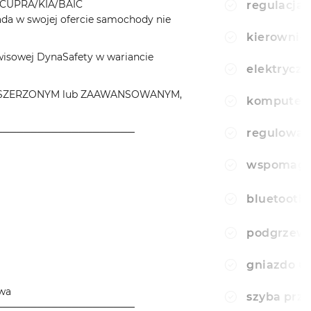
CUPRA/KIA/BAIC
regulacja 
a w swojej ofercie samochody nie
kierownic
wisowej DynaSafety w wariancie
elektryczn
e ROZSZERZONYM lub ZAAWANSOWANYM,
komputer
────────────────────
regulowan
wspomagan
bluetooth
podgrzewa
gniazdo u
owa
szyba prz
────────────────────