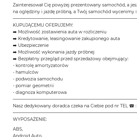
Zainteresował Cię powyżej prezentowany samochód, a jes
na oględziny i jazdę próbną, a Twój samochód wycenimy i
────────────────────────────────────────
KUPUJĄCEMU OFERUJEMY:
➡️ Możliwość zostawienia auta w rozliczeniu
➡️ Kredytowanie, leasingowanie zakupionego auta
➡️ Ubezpieczenie
➡️ Możliwość wykonania jazdy próbnej
➡️ Bezpłatny przegląd przed sprzedażowy obejmujący:
- kontrolę amortyzatorów
- hamulców
- podwozia samochodu
- pomiar geometrii
- diagnoza komputerowa
────────────────────────────────────────
Nasz dedykowany doradca czeka na Ciebie pod nr TEL ☎ : 
────────────────────────────────────────
WYPOSAŻENIE:
ABS,
Android Auto,