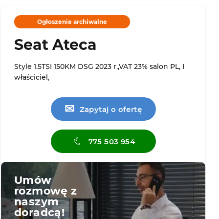
Ogłoszenie archiwalne
Seat Ateca
Style 1.5TSI 150KM DSG 2023 r.,VAT 23% salon PL, I
właściciel,
✉
Zapytaj o ofertę
775 503 954
Umów
rozmowę z
naszym
doradcą!