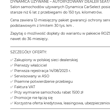
DYNAMICA UŻYWANE – AUTORYZOWANY DEALER SEAT/
Salon samochodów używanych Dynamica CarSelect posiad
starsze niż 6 lat z przebiegami do 150 tys. kilometrów.
Cena zawiera 12-miesięczny pakiet gwarancji ochrony ser
podstawowym z limitem 30 tys. km .
Zapytaj o możliwość dopłaty do wariantu w pakieci
nawet do 36 miesięcy.
────────────────────────────────────────
SZCZEGÓŁY OFERTY:
✅ Zakupiony w polskiej sieci dealerskiej
✅ Pierwszy właściciel
✅ Pierwsza rejestracja 14/08/2023 r.
✅ Serwisowany w ASO
✅ Pisemne potwierdzenie przebiegu
✅ Faktura VAT
✅ Przy wymianie samochodu rabat 1500 zł
✅ Promocje nie łączą się
✅ Korzystna oferta kredytowa, leasingowa, ubezpieczeni
────────────────────────────────────────