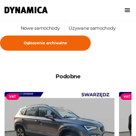
Nowe samochody
Używane samochody
Ogłoszenie archiwalne
Podobne
VAT
VAT