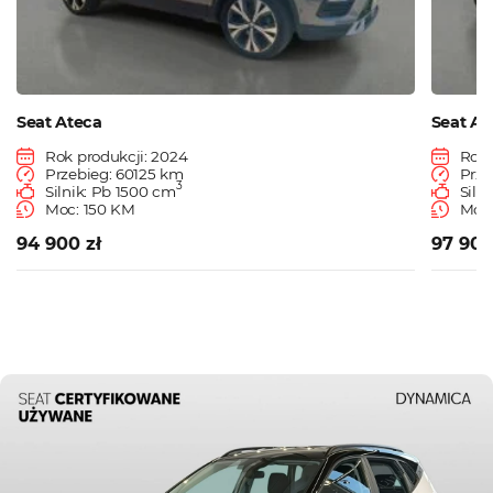
Seat Ateca
Seat At
Rok produkcji: 2024
Rok 
Przebieg: 60125 km
Prze
3
Silnik: Pb 1500 cm
Siln
Moc: 150 KM
Moc:
94 900 zł
97 900