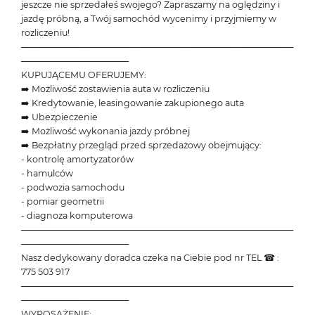
jeszcze nie sprzedałeś swojego? Zapraszamy na oględziny i
jazdę próbną, a Twój samochód wycenimy i przyjmiemy w
rozliczeniu!
───────────────────────────────────────────
─────────────────
KUPUJĄCEMU OFERUJEMY:
➡️ Możliwość zostawienia auta w rozliczeniu
➡️ Kredytowanie, leasingowanie zakupionego auta
➡️ Ubezpieczenie
➡️ Możliwość wykonania jazdy próbnej
➡️ Bezpłatny przegląd przed sprzedażowy obejmujący:
- kontrolę amortyzatorów
- hamulców
- podwozia samochodu
- pomiar geometrii
- diagnoza komputerowa
───────────────────────────────────────────
─────────────────
Nasz dedykowany doradca czeka na Ciebie pod nr TEL ☎ :
775 503 917
───────────────────────────────────────────
─────────────────
WYPOSAŻENIE: