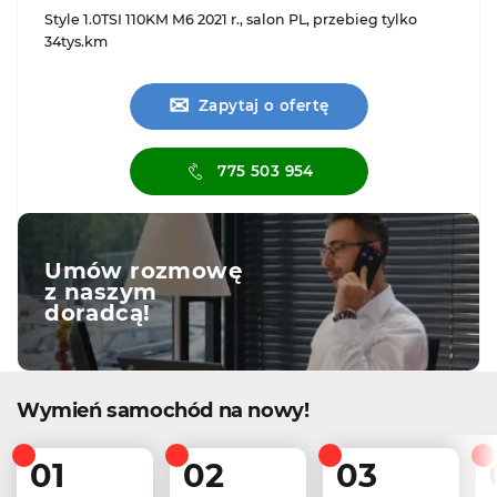
Style 1.0TSI 110KM M6 2021 r., salon PL, przebieg tylko
34tys.km
✉
Zapytaj o ofertę
775 503 954
Umów rozmowę
z naszym
doradcą!
Wymień samochód na nowy!
01
02
03