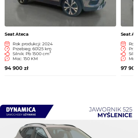
Seat Ateca
Seat At
Rok produkcji: 2024
Rok 
Przebieg: 60125 km
Prze
3
Silnik: Pb 1500 cm
Siln
Moc: 150 KM
Moc:
94 900 zł
97 900