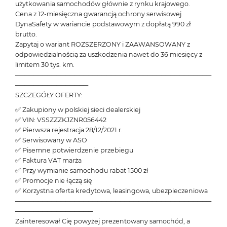
użytkowania samochodów głównie z rynku krajowego.
Cena z 12-miesięczna gwarancją ochrony serwisowej
DynaSafety w wariancie podstawowym z dopłatą 990 zł
brutto.
Zapytaj o wariant ROZSZERZONY i ZAAWANSOWANY z
odpowiedzialnością za uszkodzenia nawet do 36 miesięcy z
limitem 30 tys. km.
───────────────────────────────────────────
────────────────
SZCZEGÓŁY OFERTY:
✅ Zakupiony w polskiej sieci dealerskiej
✅ VIN: VSSZZZKJZNR056442
✅ Pierwsza rejestracja 28/12/2021 r.
✅ Serwisowany w ASO
✅ Pisemne potwierdzenie przebiegu
✅ Faktura VAT marża
✅ Przy wymianie samochodu rabat 1500 zł
✅ Promocje nie łączą się
✅ Korzystna oferta kredytowa, leasingowa, ubezpieczeniowa
───────────────────────────────────────────
─────────────────
Zainteresował Cię powyżej prezentowany samochód, a