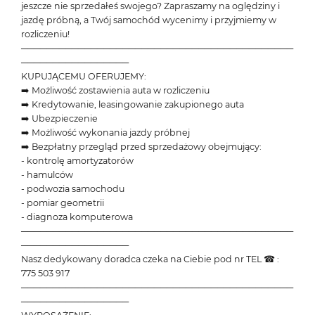
jeszcze nie sprzedałeś swojego? Zapraszamy na oględziny i
jazdę próbną, a Twój samochód wycenimy i przyjmiemy w
rozliczeniu!
───────────────────────────────────────────
─────────────────
KUPUJĄCEMU OFERUJEMY:
➡️ Możliwość zostawienia auta w rozliczeniu
➡️ Kredytowanie, leasingowanie zakupionego auta
➡️ Ubezpieczenie
➡️ Możliwość wykonania jazdy próbnej
➡️ Bezpłatny przegląd przed sprzedażowy obejmujący:
- kontrolę amortyzatorów
- hamulców
- podwozia samochodu
- pomiar geometrii
- diagnoza komputerowa
───────────────────────────────────────────
─────────────────
Nasz dedykowany doradca czeka na Ciebie pod nr TEL ☎ :
775 503 917
───────────────────────────────────────────
─────────────────