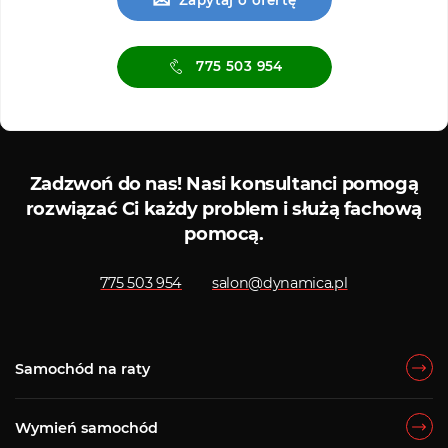
775 503 954
Serwis ASO
Serwis
Zadzwoń do nas!
Nasi konsultanci pomogą
rozwiązać Ci każdy problem i służą fachową
pomocą.
775 503 954
salon@dynamica.pl
Samochód na raty
Wymień samochód