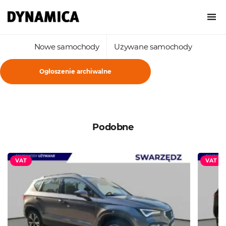
Nowe samochody
Używane samochody
Ogłoszenie archiwalne
Podobne
VAT
VAT