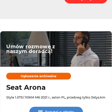
Umów rozmowę z
naszym doradcą!
Ogłoszenie archiwalne
Seat Arona
Style 1.0TSI 110KM M6 2021 r., salon PL, przebieg tylko 34tys.km
✉
Zapytaj o ofertę