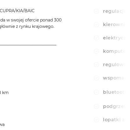
CUPRA/KIA/BAIC
regulacja 
a w swojej ofercie ponad 300
kierownic
ównie z rynku krajowego.
elektryczn
────────────────────
komputer
regulowan
wspomagan
bluetooth
58 km
podgrzewa
lopatki z
owa