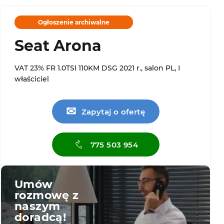
Ogłoszenie archiwalne
Seat Arona
VAT 23% FR 1.0TSI 110KM DSG 2021 r., salon PL, I
właściciel
✉
Zapytaj o ofertę
775 503 954
Umów
rozmowę z
naszym
doradcą!