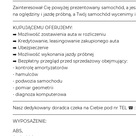
────────────────────────────────────────
Zainteresował Cię powyżej prezentowany samochód, a jes
na oględziny i jazdę próbną, a Twój samochód wycenimy i
────────────────────────────────────────
KUPUJĄCEMU OFERUJEMY:
➡️ Możliwość zostawienia auta w rozliczeniu
➡️ Kredytowanie, leasingowanie zakupionego auta
➡️ Ubezpieczenie
➡️ Możliwość wykonania jazdy próbnej
➡️ Bezpłatny przegląd przed sprzedażowy obejmujący:
- kontrolę amortyzatorów
- hamulców
- podwozia samochodu
- pomiar geometrii
- diagnoza komputerowa
────────────────────────────────────────
Nasz dedykowany doradca czeka na Ciebie pod nr TEL ☎ : 
────────────────────────────────────────
WYPOSAŻENIE:
ABS,