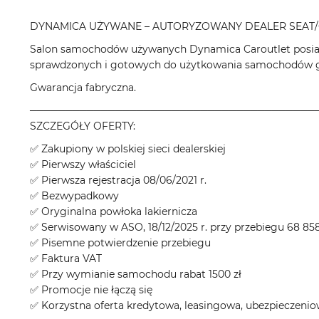
DYNAMICA UŻYWANE – AUTORYZOWANY DEALER SEAT/
Salon samochodów używanych Dynamica Caroutlet posiad
sprawdzonych i gotowych do użytkowania samochodów gł
Gwarancja fabryczna.
────────────────────────────────────────
SZCZEGÓŁY OFERTY:
✅ Zakupiony w polskiej sieci dealerskiej
✅ Pierwszy właściciel
✅ Pierwsza rejestracja 08/06/2021 r.
✅ Bezwypadkowy
✅ Oryginalna powłoka lakiernicza
✅ Serwisowany w ASO, 18/12/2025 r. przy przebiegu 68 8
✅ Pisemne potwierdzenie przebiegu
✅ Faktura VAT
✅ Przy wymianie samochodu rabat 1500 zł
✅ Promocje nie łączą się
✅ Korzystna oferta kredytowa, leasingowa, ubezpieczeni