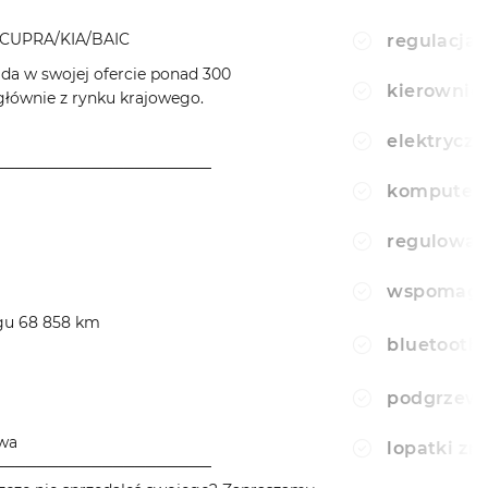
CUPRA/KIA/BAIC
regulacja 
a w swojej ofercie ponad 300
kierownic
ównie z rynku krajowego.
elektryczn
────────────────────
komputer
regulowan
wspomagan
egu 68 858 km
bluetooth
podgrzewa
owa
lopatki z
────────────────────