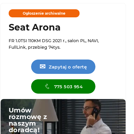
Ogłoszenie archiwalne
Seat Arona
FR 1.0TSI 110KM DSG 2021 r., salon PL, NAVI,
FullLink, przebieg 74tys.
✉
Zapytaj o ofertę
775 503 954
Umów
rozmowę z
naszym
doradcą!