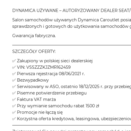
DYNAMICA UŻYWANE – AUTORYZOWANY DEALER SEAT/
Salon samochodów używanych Dynamica Caroutlet posiad
sprawdzonych i gotowych do użytkowania samochodów gł
Gwarancja fabryczna.
────────────────────────────────────────
SZCZEGÓŁY OFERTY:
✅ Zakupiony w polskiej sieci dealerskiej
✅ VIN: VSSZZZKJZMR162459
✅ Pierwsza rejestracja 08/06/2021 r.
✅ Bezwypadkowy
✅ Serwisowany w ASO, ostatnio 18/12/2025 r. przy przebi
✅ Pisemne potwierdzenie przebiegu
✅ Faktura VAT marża
✅ Przy wymianie samochodu rabat 1500 zł
✅ Promocje nie łączą się
✅ Korzystna oferta kredytowa, leasingowa, ubezpieczeni
────────────────────────────────────────