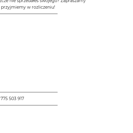
zcze nie sprzedałeś swojego? Zapraszamy
 przyjmiemy w rozliczeniu!
────────────────────
────────────────────
775 503 917
────────────────────