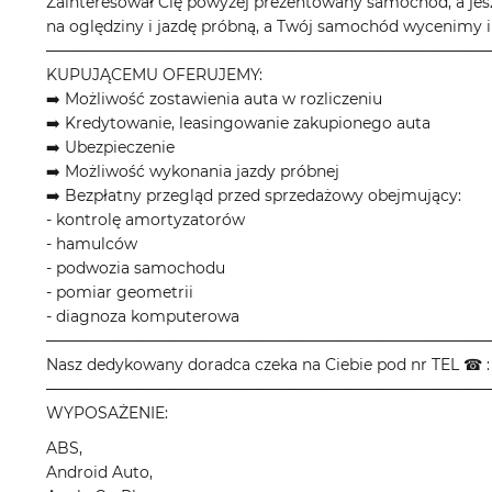
Zainteresował Cię powyżej prezentowany samochód, a jes
na oględziny i jazdę próbną, a Twój samochód wycenimy i
────────────────────────────────────────
KUPUJĄCEMU OFERUJEMY:
➡️ Możliwość zostawienia auta w rozliczeniu
➡️ Kredytowanie, leasingowanie zakupionego auta
➡️ Ubezpieczenie
➡️ Możliwość wykonania jazdy próbnej
➡️ Bezpłatny przegląd przed sprzedażowy obejmujący:
- kontrolę amortyzatorów
- hamulców
- podwozia samochodu
- pomiar geometrii
- diagnoza komputerowa
────────────────────────────────────────
Nasz dedykowany doradca czeka na Ciebie pod nr TEL ☎ : 
────────────────────────────────────────
WYPOSAŻENIE:
ABS,
Android Auto,