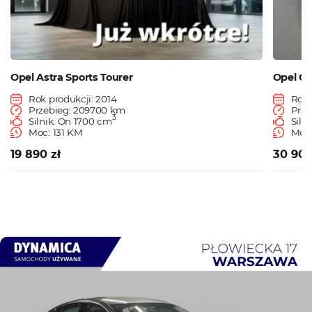
Opel Astra Sports Tourer
Opel Co
Rok produkcji: 2014
Rok 
Przebieg: 209700 km
Prze
3
Silnik: On 1700 cm
Siln
Moc: 131 KM
Moc
19 890 zł
30 900