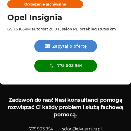
Ogłoszenie archiwalne
Opel Insignia
GS 1.5 165KM automat 2019 r., salon PL, przebieg 138tys.km
✉
Zapytaj o ofertę
775 503 954
Serwis ASO
Serwis
Zadzwoń do nas!
Nasi konsultanci pomogą
rozwiązać Ci każdy problem i służą fachową
pomocą.
775 503 954
salon@dynamica.pl