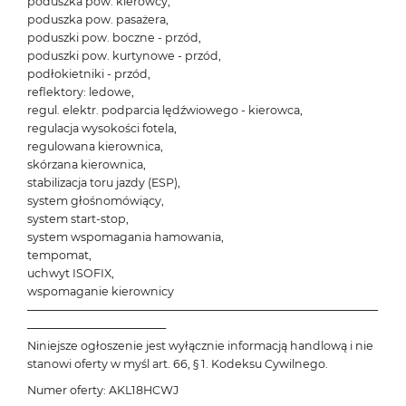
poduszka pow. kierowcy,
poduszka pow. pasażera,
poduszki pow. boczne - przód,
poduszki pow. kurtynowe - przód,
podłokietniki - przód,
reflektory: ledowe,
regul. elektr. podparcia lędźwiowego - kierowca,
regulacja wysokości fotela,
regulowana kierownica,
skórzana kierownica,
stabilizacja toru jazdy (ESP),
system głośnomówiący,
system start-stop,
system wspomagania hamowania,
tempomat,
uchwyt ISOFIX,
wspomaganie kierownicy
───────────────────────────────────────────
─────────────────
Niniejsze ogłoszenie jest wyłącznie informacją handlową i nie
stanowi oferty w myśl art. 66, § 1. Kodeksu Cywilnego.
Numer oferty: AKL18HCWJ