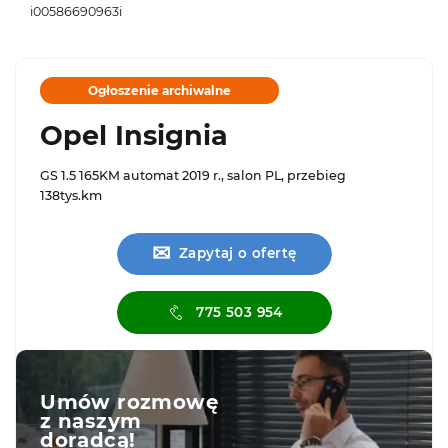
i00586690963i
Ogłoszenie archiwalne
Opel Insignia
GS 1.5 165KM automat 2019 r., salon PL, przebieg
138tys.km
✉
Zapytaj o ofertę
775 503 954
Umów rozmowę
z naszym
doradcą!