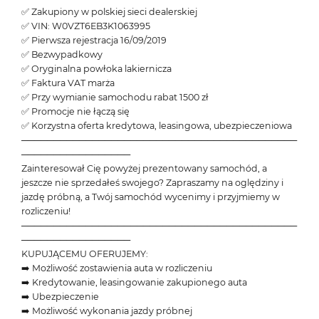
✅ Zakupiony w polskiej sieci dealerskiej
✅ VIN: W0VZT6EB3K1063995
✅ Pierwsza rejestracja 16/09/2019
✅ Bezwypadkowy
✅ Oryginalna powłoka lakiernicza
✅ Faktura VAT marża
✅ Przy wymianie samochodu rabat 1500 zł
✅ Promocje nie łączą się
✅ Korzystna oferta kredytowa, leasingowa, ubezpieczeniowa
───────────────────────────────────────────
─────────────────
Zainteresował Cię powyżej prezentowany samochód, a
jeszcze nie sprzedałeś swojego? Zapraszamy na oględziny i
jazdę próbną, a Twój samochód wycenimy i przyjmiemy w
rozliczeniu!
───────────────────────────────────────────
─────────────────
KUPUJĄCEMU OFERUJEMY:
➡️ Możliwość zostawienia auta w rozliczeniu
➡️ Kredytowanie, leasingowanie zakupionego auta
➡️ Ubezpieczenie
➡️ Możliwość wykonania jazdy próbnej