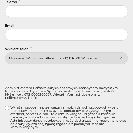
*
Telefon
Email
*
Wybierz salon
Administratorem Państwa danych osobowych podanych w powyższym
formularzu jest Dynamica Sp. z o.o z siedzibą w Jawornik 525, 32-400
Myślenice , KRS 0000288887. Więcej informacji dostępne w
polityce prywatności
.
Wyrażam zgodę na przetwarzanie moich danych osobowych w celu
przedstawienia ofert i nawiązania kontaktów powiązanych z tymi
ofertami, poprzez e-mail, telekomunikacyjne urządzenia końcowe
(telefon, sms, smartfon) oraz pocztę tradycyjną. Dzięki tej zgodzie
Administrator danych osobowych może dostarczać informacje handlowe
do osoby wyrażającej zgodę (zgodnie z podanymi kanałami
komunikacyjnymi).