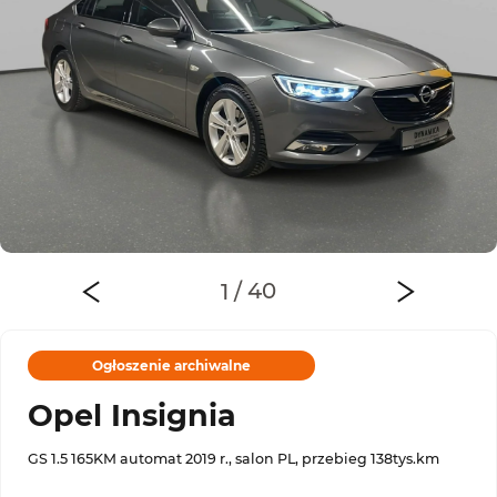
Ogłoszenie archiwalne
Opel Insignia
GS 1.5 165KM automat 2019 r., salon PL, przebieg 138tys.km