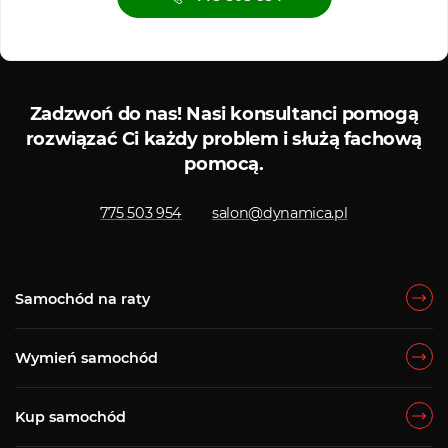
Serwis ASO
Serwis
Zadzwoń do nas!
Nasi konsultanci pomogą
rozwiązać Ci każdy problem i służą fachową
pomocą.
775 503 954
salon@dynamica.pl
Samochód na raty
Wymień samochód
Kup samochód