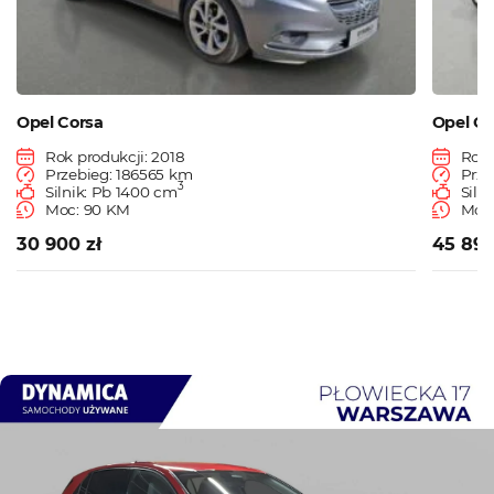
Opel Corsa
Opel Co
Rok produkcji: 2018
Rok 
Przebieg: 186565 km
Prze
3
Silnik: Pb 1400 cm
Siln
Moc: 90 KM
Moc:
30 900 zł
45 890