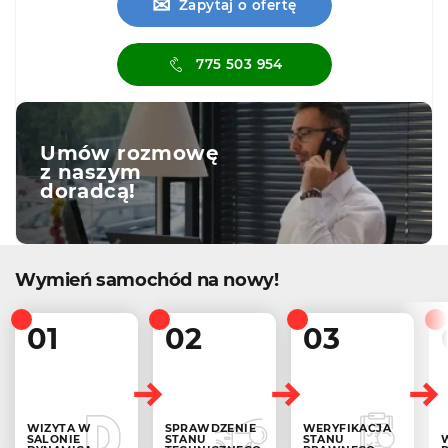
✉
Zapytaj o ofertę
775 503 954
Umów rozmowę
z naszym
doradcą!
Wymień samochód na nowy!
01
02
03
WIZYTA W
SPRAWDZENIE
WERYFIKACJA
SALONIE
STANU
STANU