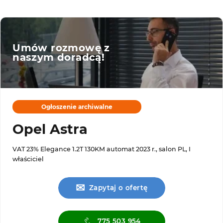
Umów rozmowę z
naszym doradcą!
Ogłoszenie archiwalne
Opel Astra
VAT 23% Elegance 1.2T 130KM automat 2023 r., salon PL, I
właściciel
✉
Zapytaj o ofertę
775 503 954