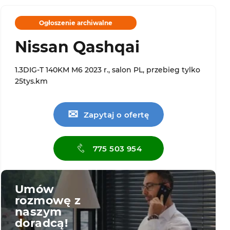
Ogłoszenie archiwalne
Nissan Qashqai
1.3DIG-T 140KM M6 2023 r., salon PL, przebieg tylko
25tys.km
✉
Zapytaj o ofertę
775 503 954
Umów
rozmowę z
naszym
doradcą!