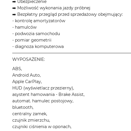
➡️ Ubezpieczenie
➡️ Możliwość wykonania jazdy próbnej
➡️ Bezpłatny przegląd przed sprzedażowy obejmujący:
- kontrolę amortyzatorów
- hamulców
- podwozia samochodu
- pomiar geometrii
- diagnoza komputerowa
────────────────────────────────────────
WYPOSAŻENIE:
ABS,
Android Auto,
Apple CarPlay,
HUD (wyświetlacz przezierny),
asystent hamowania - Brake Assist,
automat. hamulec postojowy,
bluetooth,
centralny zamek,
czujnik zmierzchu,
czujniki ciśnienia w oponach,