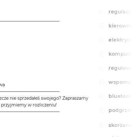
regulacja 
────────────────────
kierownic
elektryczn
komputer
regulowan
wspomagan
owa
────────────────────
bluetooth
zcze nie sprzedałeś swojego? Zapraszamy
 przyjmiemy w rozliczeniu!
podgrzewa
────────────────────
skorzana 