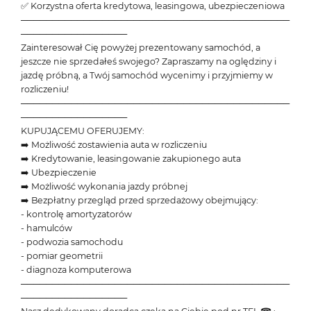
✅ Korzystna oferta kredytowa, leasingowa, ubezpieczeniowa
───────────────────────────────────────────
─────────────────
Zainteresował Cię powyżej prezentowany samochód, a
jeszcze nie sprzedałeś swojego? Zapraszamy na oględziny i
jazdę próbną, a Twój samochód wycenimy i przyjmiemy w
rozliczeniu!
───────────────────────────────────────────
─────────────────
KUPUJĄCEMU OFERUJEMY:
➡️ Możliwość zostawienia auta w rozliczeniu
➡️ Kredytowanie, leasingowanie zakupionego auta
➡️ Ubezpieczenie
➡️ Możliwość wykonania jazdy próbnej
➡️ Bezpłatny przegląd przed sprzedażowy obejmujący:
- kontrolę amortyzatorów
- hamulców
- podwozia samochodu
- pomiar geometrii
- diagnoza komputerowa
───────────────────────────────────────────
─────────────────