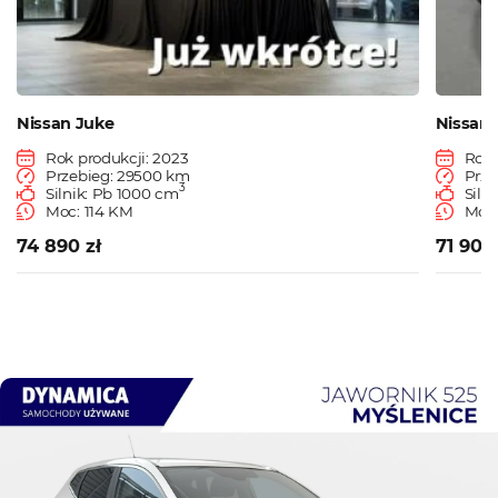
Nissan Juke
Nissan 
Rok produkcji: 2023
Rok 
Przebieg: 29500 km
Prze
3
Silnik: Pb 1000 cm
Siln
Moc: 114 KM
Moc:
74 890 zł
71 900 