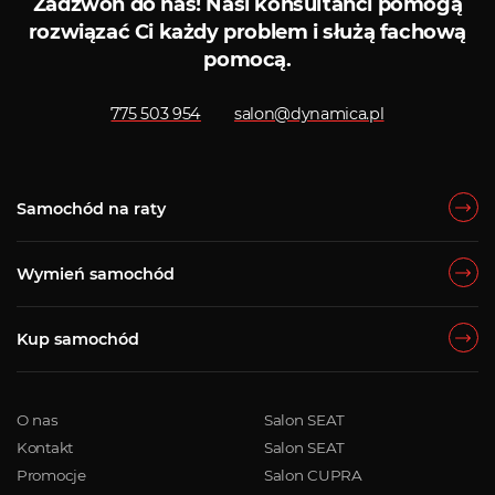
Zadzwoń do nas!
Nasi konsultanci pomogą
rozwiązać Ci każdy problem i służą fachową
pomocą.
775 503 954
salon@dynamica.pl
Samochód na raty
Wymień samochód
Kup samochód
O nas
Salon SEAT
Kontakt
Salon SEAT
Promocje
Salon CUPRA