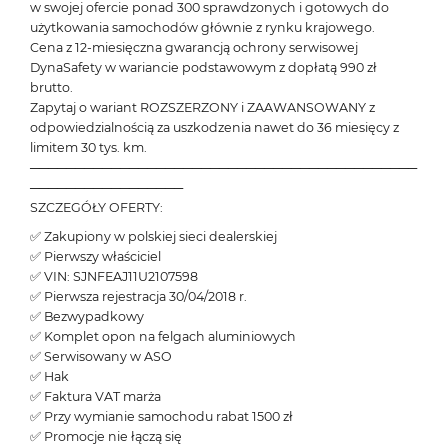
w swojej ofercie ponad 300 sprawdzonych i gotowych do
użytkowania samochodów głównie z rynku krajowego.
Cena z 12-miesięczna gwarancją ochrony serwisowej
DynaSafety w wariancie podstawowym z dopłatą 990 zł
brutto.
Zapytaj o wariant ROZSZERZONY i ZAAWANSOWANY z
odpowiedzialnością za uszkodzenia nawet do 36 miesięcy z
limitem 30 tys. km.
───────────────────────────────────────────
─────────────────
SZCZEGÓŁY OFERTY:
✅ Zakupiony w polskiej sieci dealerskiej
✅ Pierwszy właściciel
✅ VIN: SJNFEAJ11U2107598
✅ Pierwsza rejestracja 30/04/2018 r.
✅ Bezwypadkowy
✅ Komplet opon na felgach aluminiowych
✅ Serwisowany w ASO
✅ Hak
✅ Faktura VAT marża
✅ Przy wymianie samochodu rabat 1500 zł
✅ Promocje nie łączą się