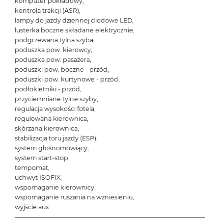
komputer pokładowy,
kontrola trakcji (ASR),
lampy do jazdy dziennej diodowe LED,
lusterka boczne składane elektrycznie,
podgrzewana tylna szyba,
poduszka pow. kierowcy,
poduszka pow. pasażera,
poduszki pow. boczne - przód,
poduszki pow. kurtynowe - przód,
podłokietniki - przód,
przyciemniane tylne szyby,
regulacja wysokości fotela,
regulowana kierownica,
skórzana kierownica,
stabilizacja toru jazdy (ESP),
system głośnomówiący,
system start-stop,
tempomat,
uchwyt ISOFIX,
wspomaganie kierownicy,
wspomaganie ruszania na wzniesieniu,
wyjście aux
───────────────────────────────────────────