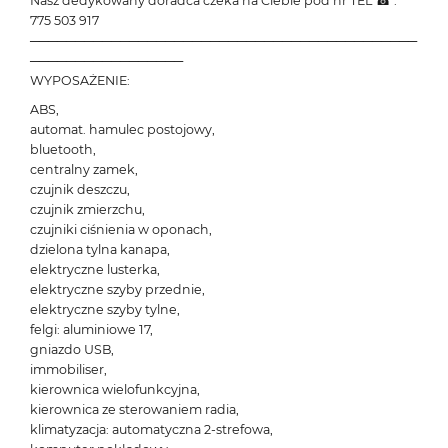
Nasz dedykowany doradca czeka na Ciebie pod nr TEL ☎ :
775 503 917
───────────────────────────────────────────
─────────────────
WYPOSAŻENIE:
ABS,
automat. hamulec postojowy,
bluetooth,
centralny zamek,
czujnik deszczu,
czujnik zmierzchu,
czujniki ciśnienia w oponach,
dzielona tylna kanapa,
elektryczne lusterka,
elektryczne szyby przednie,
elektryczne szyby tylne,
felgi: aluminiowe 17,
gniazdo USB,
immobiliser,
kierownica wielofunkcyjna,
kierownica ze sterowaniem radia,
klimatyzacja: automatyczna 2-strefowa,