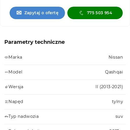
✉
Zapytaj o ofertę
775 503 954
Parametry techniczne
Marka
Nissan
Model
Qashqai
Wersja
II (2013-2021)
Napęd
tylny
Typ nadwozia
suv