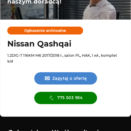
naszym doradcą!
Ogłoszenie archiwalne
Nissan Qashqai
1.2DIG-T 116KM M6 2017/2018 r., salon PL, HAK, I wł., komplet
kół
✉
Zapytaj o ofertę
775 503 954
is ASO
Serwis diagnostyczny