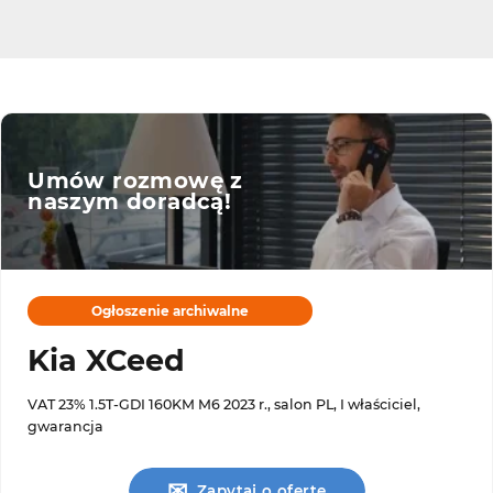
Umów rozmowę z
naszym doradcą!
Ogłoszenie archiwalne
Kia XCeed
VAT 23% 1.5T-GDI 160KM M6 2023 r., salon PL, I właściciel,
gwarancja
✉
Zapytaj o ofertę