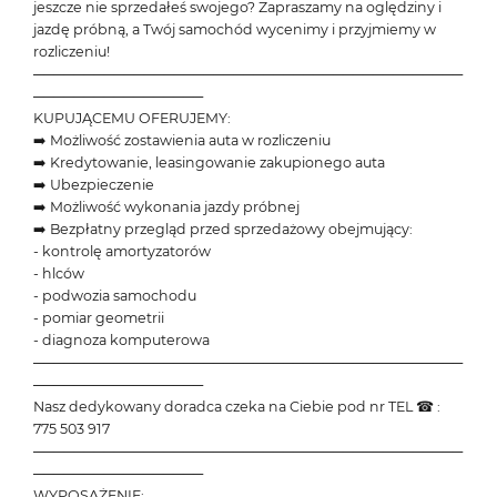
jeszcze nie sprzedałeś swojego? Zapraszamy na oględziny i
jazdę próbną, a Twój samochód wycenimy i przyjmiemy w
rozliczeniu!
───────────────────────────────────────────
─────────────────
KUPUJĄCEMU OFERUJEMY:
➡️ Możliwość zostawienia auta w rozliczeniu
➡️ Kredytowanie, leasingowanie zakupionego auta
➡️ Ubezpieczenie
➡️ Możliwość wykonania jazdy próbnej
➡️ Bezpłatny przegląd przed sprzedażowy obejmujący:
- kontrolę amortyzatorów
- hlców
- podwozia samochodu
- pomiar geometrii
- diagnoza komputerowa
───────────────────────────────────────────
─────────────────
Nasz dedykowany doradca czeka na Ciebie pod nr TEL ☎ :
775 503 917
───────────────────────────────────────────
─────────────────
WYPOSAŻENIE: