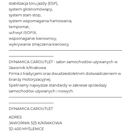
stabilizacja toru jazdy (ESP),
system głośnomówiący,
system start-stop,
system wspomagania hamowania,
tempomat,
uchwyt ISOFIX,
wspomaganie kierownicy,
wykrywanie zmęczenia kierowcy
───────────────────────────────────────────
─────────────────
DYNAMICA CAROUTLET - salon samochodów używanych w
Jawornik k/Krakowa
Firma z tradycjami oraz dwudziestoletnim doświadczeniem w
branży motoryzacyjnej.
Spełniamy najwyższe standardy w zakresie sprzedaży
samochodów używanych i nowych.
───────────────────────────────────────────
─────────────────
DYNAMICA CAROUTLET
ADRES:
JAWORNIK 525 K/KRAKOWA
32-400 MYŚLENICE