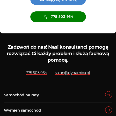
775 503 954
Serwis ASO
Serwis
Zadzwoń do nas!
Nasi konsultanci pomogą
rozwiązać Ci każdy problem i służą fachową
pomocą.
775 503 954
salon@dynamica.pl
Samochód na raty
Wymień samochód