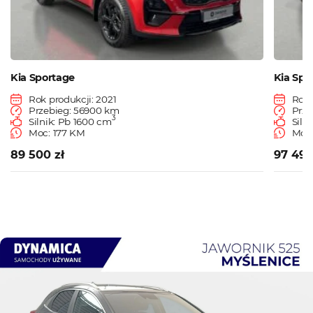
Kia Sportage
Kia Spo
Rok produkcji: 2021
Rok 
Przebieg: 56900 km
Prze
3
Silnik: Pb 1600 cm
Siln
Moc: 177 KM
Moc:
89 500 zł
97 490