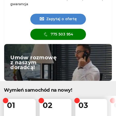
gwarancja
✉
Zapytaj o ofertę
775 503 954
Umów rozmowę
z naszym
doradcą!
Wymień samochód na nowy!
01
02
03