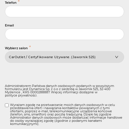
*
Telefon
Email
*
Wybierz salon
Administratorem Państwa danych osobowych podanych w powyższym
formularzu jest Dynamica Sp. z o.o z siedzibą w Jawornik 525, 32-400
Myślenice , KRS 0000288887. Więcej informacji dostępne w
polityce prywatności
.
Wyrażam zgodę na przetwarzanie moich danych osobowych w celu
przedstawienia ofert i nawiązania kontaktów powiązanych z tymi
ofertami, poprzez e-mail, telekomunikacyjne urządzenia końcowe
(telefon, sms, smartfon) oraz pocztę tradycyjną. Dzięki tej zgodzie
Administrator danych osobowych może dostarczać informacje handlowe
do osoby wyrażającej zgodę (zgodnie z podanymi kanałami
komunikacyjnymi).