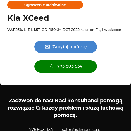
Ogłoszenie archiwalne
Kia XCeed
VAT 23% L+BL 1.5T-GDI 160KM DCT 2022 r., salon PL, I właściciel
✉
Zapytaj o ofertę
775 503 954
is ASO
Serwis diagnostyczny
Zadzwoń do nas!
Nasi konsultanci pomogą
rozwiązać Ci każdy problem i służą fachową
pomocą.
775 503 954
salon@dynamica.pl