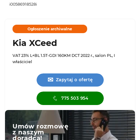
i00586918528i
Ogłoszenie archiwalne
Kia XCeed
VAT 23% L+BL 1.5T-GDI 160KM DCT 2022 r., salon PL, I
właściciel
✉
Zapytaj o ofertę
775 503 954
Umów rozmowę
z naszym
doradcą!