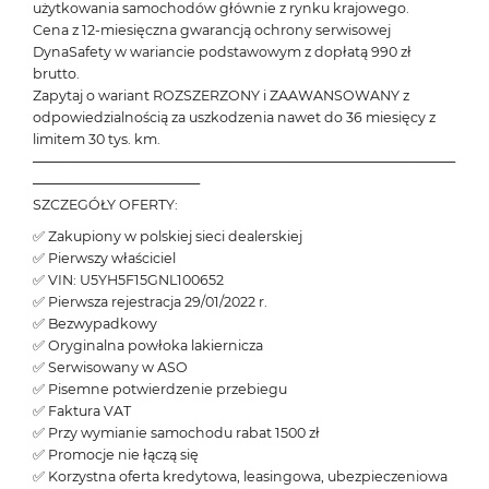
użytkowania samochodów głównie z rynku krajowego.
Cena z 12-miesięczna gwarancją ochrony serwisowej
DynaSafety w wariancie podstawowym z dopłatą 990 zł
brutto.
Zapytaj o wariant ROZSZERZONY i ZAAWANSOWANY z
odpowiedzialnością za uszkodzenia nawet do 36 miesięcy z
limitem 30 tys. km.
───────────────────────────────────────────
─────────────────
SZCZEGÓŁY OFERTY:
✅ Zakupiony w polskiej sieci dealerskiej
✅ Pierwszy właściciel
✅ VIN: U5YH5F15GNL100652
✅ Pierwsza rejestracja 29/01/2022 r.
✅ Bezwypadkowy
✅ Oryginalna powłoka lakiernicza
✅ Serwisowany w ASO
✅ Pisemne potwierdzenie przebiegu
✅ Faktura VAT
✅ Przy wymianie samochodu rabat 1500 zł
✅ Promocje nie łączą się
✅ Korzystna oferta kredytowa, leasingowa, ubezpieczeniowa