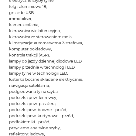
elektryczne szyby tylne,
felgi: aluminiowe 18,
gniazdo USB,
immobiliser,
kamera cofania,
kierownica wielofunkcyjna,
kierownica ze sterowaniem radia,
klimatyzacja: automatyczna 2-strefowa,
komputer pokładowy,
kontrola trakcji (ASR),
lampy do jazdy dziennej diodowe LED,
lampy przednie w technologii LED,
lampy tylne w technologii LED,
lusterka boczne składane elektrycznie,
nawigacja satelitarna,
podgrzewana tylna szyba,
poduszka pow. kierowcy,
poduszka pow. pasażera,
poduszki pow. boczne - przód,
poduszki pow. kurtynowe - przód,
podłokietniki - przód,
przyciemniane tylne szyby,
reflektory: ledowe,