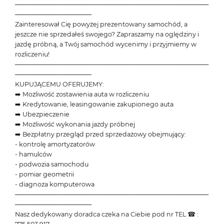
───────────────────────────────────────────
─────────────────
Zainteresował Cię powyżej prezentowany samochód, a
jeszcze nie sprzedałeś swojego? Zapraszamy na oględziny i
jazdę próbną, a Twój samochód wycenimy i przyjmiemy w
rozliczeniu!
───────────────────────────────────────────
─────────────────
KUPUJĄCEMU OFERUJEMY:
➡️ Możliwość zostawienia auta w rozliczeniu
➡️ Kredytowanie, leasingowanie zakupionego auta
➡️ Ubezpieczenie
➡️ Możliwość wykonania jazdy próbnej
➡️ Bezpłatny przegląd przed sprzedażowy obejmujący:
- kontrolę amortyzatorów
- hamulców
- podwozia samochodu
- pomiar geometrii
- diagnoza komputerowa
───────────────────────────────────────────
─────────────────
Nasz dedykowany doradca czeka na Ciebie pod nr TEL ☎ :