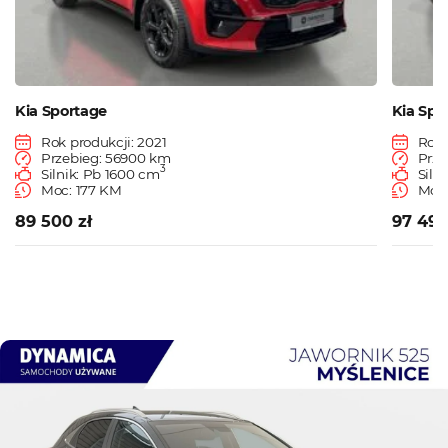
Kia Sportage
Kia Spo
Rok produkcji: 2021
Rok 
Przebieg: 56900 km
Prze
3
Silnik: Pb 1600 cm
Siln
Moc: 177 KM
Moc:
89 500 zł
97 490