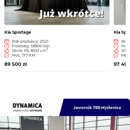
Kia Sportage
Kia Spo
Rok produkcji: 2021
Rok 
Przebieg: 56900 km
Prze
3
Silnik: Pb 1600 cm
Siln
Moc: 177 KM
Moc:
89 500 zł
97 490