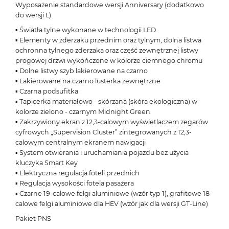
Wyposażenie standardowe wersji Anniversary (dodatkowo
do wersji L)
▪ Światła tylne wykonane w technologii LED
▪ Elementy w zderzaku przednim oraz tylnym, dolna listwa
ochronna tylnego zderzaka oraz część zewnętrznej listwy
progowej drzwi wykończone w kolorze ciemnego chromu
▪ Dolne listwy szyb lakierowane na czarno
▪ Lakierowane na czarno lusterka zewnętrzne
▪ Czarna podsufitka
▪ Tapicerka materiałowo - skórzana (skóra ekologiczna) w
kolorze zielono - czarnym Midnight Green
▪ Zakrzywiony ekran z 12,3-calowym wyświetlaczem zegarów
cyfrowych „Supervision Cluster” zintegrowanych z 12,3-
calowym centralnym ekranem nawigacji
▪ System otwierania i uruchamiania pojazdu bez użycia
kluczyka Smart Key
▪ Elektryczna regulacja foteli przednich
▪ Regulacja wysokości fotela pasażera
▪ Czarne 19-calowe felgi aluminiowe (wzór typ 1), grafitowe 18-
calowe felgi aluminiowe dla HEV (wzór jak dla wersji GT-Line)
Pakiet PNS