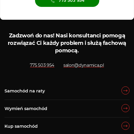
775 503 954
Serwis ASO
Serwis d
Zadzwoń do nas!
Nasi konsultanci pomogą
rozwiązać Ci każdy problem i służą fachową
pomocą.
775 503 954
salon@dynamica.pl
Samochód na raty
Wymień samochód
Kup samochód