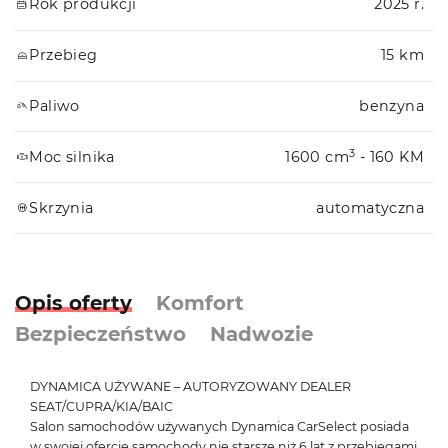
Rok produkcji
2025 r.
Przebieg
15 km
Paliwo
benzyna
3
Moc silnika
1600 cm
- 160 KM
Skrzynia
automatyczna
Opis oferty
Komfort
Bezpieczeństwo
Nadwozie
DYNAMICA UŻYWANE – AUTORYZOWANY DEALER
SEAT/CUPRA/KIA/BAIC
Salon samochodów używanych Dynamica CarSelect posiada
w swojej ofercie samochody nie starsze niż 6 lat z przebiegami