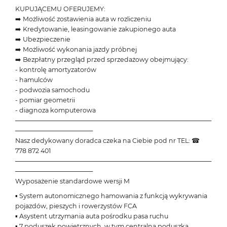
KUPUJĄCEMU OFERUJEMY:
➡️ Możliwość zostawienia auta w rozliczeniu
➡️ Kredytowanie, leasingowanie zakupionego auta
➡️ Ubezpieczenie
➡️ Możliwość wykonania jazdy próbnej
➡️ Bezpłatny przegląd przed sprzedażowy obejmujący:
- kontrolę amortyzatorów
- hamulców
- podwozia samochodu
- pomiar geometrii
- diagnoza komputerowa
───────────────────────────────────────────
─────────────────
Nasz dedykowany doradca czeka na Ciebie pod nr TEL: ☎
778 872 401
───────────────────────────────────────────
─────────────────
Wyposażenie standardowe wersji M
▪ System autonomicznego hamowania z funkcją wykrywania
pojazdów, pieszych i rowerzystów FCA
▪ Asystent utrzymania auta pośrodku pasa ruchu
▪ 7 poduszek powietrznych, w tym centralna poduszka