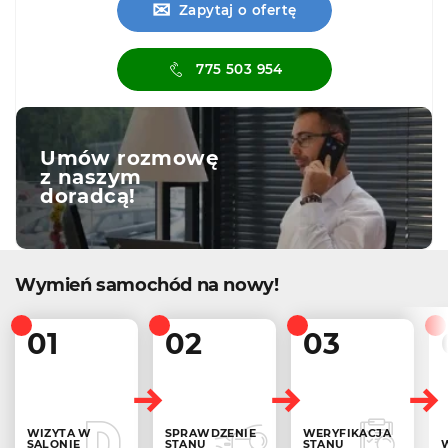
✉
Zapytaj o ofertę
775 503 954
Umów rozmowę
z naszym
doradcą!
Wymień samochód na nowy!
01
02
03
WIZYTA W
SPRAWDZENIE
WERYFIKACJA
SALONIE
STANU
STANU