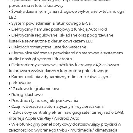
powietrzna w fotelu kierowcy
▪ Światła dziennie, mijania i drogowe wykonane w technologii
LED
▪ System powiadamiania ratunkowego E-Call
▪ Elektryczny hamulec postojowy z funkcją Auto Hold
▪ Elektrycznie regulowane i składane oraz podgrzewane
lusterka zewnętrzne z kierunkowskazem LED
▪ Elektrochromatyczne lusterko wsteczne
▪ Kierownica skórzana z przyciskami do sterowania systemem
audio i obsługi systemu Bluetooth
▪ Elektroniczny zestaw wskaźników kierowcy z 4,2-calowym
kolorowym wyświetlaczem komputera pokładowego
▪ Kamera cofania z dynamicznymi liniami ułatwiającymi
parkowanie
▪ 17-calowe felgi aluminiowe
▪ Relingi dachowe
▪ Przednie i tylne czujniki parkowania
▪ Czujnik deszczu z automatycznymi wycieraczkami
▪ 12,3-calowy centralny ekran nawigacji satelitarnej, radio DAB,
interfejs Apple CarPlay / Android Auto
▪ Wielofunkcyjny panel dotykowy dostosowujący przyciski w
zależności od wybranego trybu - multimedia / klimatyzacja