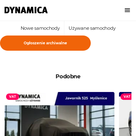
Nowe samochody
Używane samochody
Ogłoszenie archiwalne
Podobne
VAT
VAT