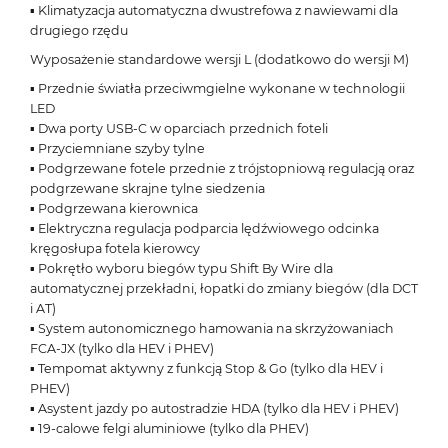
▪ Klimatyzacja automatyczna dwustrefowa z nawiewami dla
drugiego rzędu
Wyposażenie standardowe wersji L (dodatkowo do wersji M)
▪ Przednie światła przeciwmgielne wykonane w technologii
LED
▪ Dwa porty USB-C w oparciach przednich foteli
▪ Przyciemniane szyby tylne
▪ Podgrzewane fotele przednie z trójstopniową regulacją oraz
podgrzewane skrajne tylne siedzenia
▪ Podgrzewana kierownica
▪ Elektryczna regulacja podparcia lędźwiowego odcinka
kręgosłupa fotela kierowcy
▪ Pokrętło wyboru biegów typu Shift By Wire dla
automatycznej przekładni, łopatki do zmiany biegów (dla DCT
i AT)
▪ System autonomicznego hamowania na skrzyżowaniach
FCA-JX (tylko dla HEV i PHEV)
▪ Tempomat aktywny z funkcją Stop & Go (tylko dla HEV i
PHEV)
▪ Asystent jazdy po autostradzie HDA (tylko dla HEV i PHEV)
▪ 19-calowe felgi aluminiowe (tylko dla PHEV)