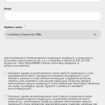
Email
*
Wybierz salon
Administratorem Państwa danych osobowych podanych w powyższym
formularzu jest Dynamica Sp. z o.o z siedzibą w Jawornik 525, 32-400
Myślenice , KRS 0000288887. Więcej informacji dostępne w
polityce prywatności
.
Wyrażam zgodę na przetwarzanie moich danych osobowych w celu
przedstawienia ofert i nawiązania kontaktów powiązanych z tymi
ofertami, poprzez e-mail, telekomunikacyjne urządzenia końcowe
(telefon, sms, smartfon) oraz pocztę tradycyjną. Dzięki tej zgodzie
Administrator danych osobowych może dostarczać informacje handlowe
do osoby wyrażającej zgodę (zgodnie z podanymi kanałami
komunikacyjnymi).
Wyrażam zgodę na przetwarzanie moich danych osobowych przez
Administratora danych osobowych na potrzeby określenia moich
preferencji i profilowania. Dzięki tej zgodzie Administrator danych
osobowych może dostarczać spersonalizowane materiały osobowe lub