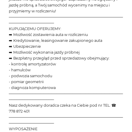
jazdę próbną, a Twój samochód wycenimy na miejscu i
przyjmiemy w rozliczeniu!
───────────────────────────────────────────
─────────────────
KUPUJĄCEMU OFERUJEMY:
➡️ Możliwość zostawienia auta w rozliczeniu
➡️ Kredytowanie, leasingowanie zakupionego auta
➡️ Ubezpieczenie
➡️ Możliwość wykonania jazdy próbnej
➡️ Bezpłatny przegląd przed sprzedażowy obejmujący:
- kontrolę amortyzatorów
- hamulców
- podwozia samochodu
- pomiar geometrii
- diagnoza komputerowa
───────────────────────────────────────────
─────────────────
Nasz dedykowany doradca czeka na Ciebie pod nr TEL: ☎
778 872 401
───────────────────────────────────────────
─────────────────
WYPOSAŻENIE