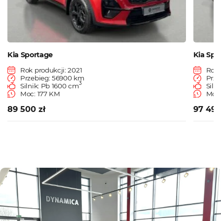
Kia Sportage
Kia Spo
Rok produkcji: 2021
Rok 
Przebieg: 56900 km
Prze
3
Silnik: Pb 1600 cm
Siln
Moc: 177 KM
Moc:
89 500 zł
97 490