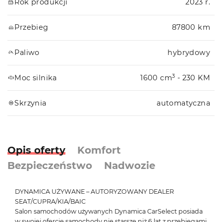
Rok produkcji
2023 r.
Przebieg
87800 km
Paliwo
hybrydowy
3
Moc silnika
1600 cm
- 230 KM
Skrzynia
automatyczna
Opis oferty
Komfort
Bezpieczeństwo
Nadwozie
DYNAMICA UŻYWANE – AUTORYZOWANY DEALER
SEAT/CUPRA/KIA/BAIC
Salon samochodów używanych Dynamica CarSelect posiada
w swojej ofercie samochody nie starsze niż 6 lat z przebiegami