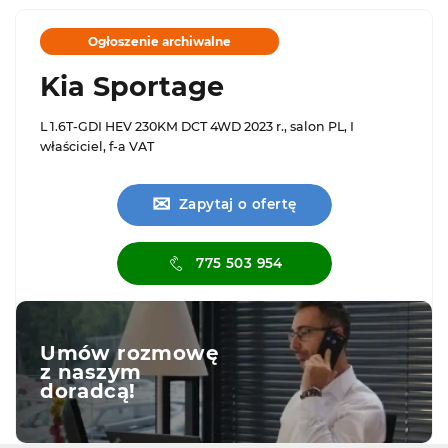
Ogłoszenie archiwalne
Kia Sportage
L 1.6T-GDI HEV 230KM DCT 4WD 2023 r., salon PL, I
właściciel, f-a VAT
✉
Zapytaj o ofertę
775 503 954
Umów rozmowę
z naszym
doradcą!