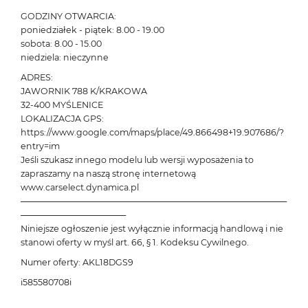
GODZINY OTWARCIA:
poniedziałek - piątek: 8.00 - 19.00
sobota: 8.00 - 15.00
niedziela: nieczynne
ADRES:
JAWORNIK 788 K/KRAKOWA
32-400 MYŚLENICE
LOKALIZACJA GPS:
https://www.google.com/maps/place/49.866498+19.907686/?
entry=im
Jeśli szukasz innego modelu lub wersji wyposażenia to
zapraszamy na naszą stronę internetową
www.carselect.dynamica.pl
───────────────────────────────────────────
─────────────────
Niniejsze ogłoszenie jest wyłącznie informacją handlową i nie
stanowi oferty w myśl art. 66, § 1. Kodeksu Cywilnego.
Numer oferty: AKL18DGS9
i585580708i