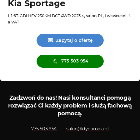
Kia Sportage
L 1.6T-GDI HEV 230KM DCT 4WD 2023 r., salon PL, I właściciel, f-
a VAT
✉
Zapytaj o ofertę
775 503 954
Serwis ASO
Serwis
Zadzwoń do nas!
Nasi konsultanci pomogą
rozwiązać Ci każdy problem i służą fachową
pomocą.
775 503 954
salon@dynamica.pl