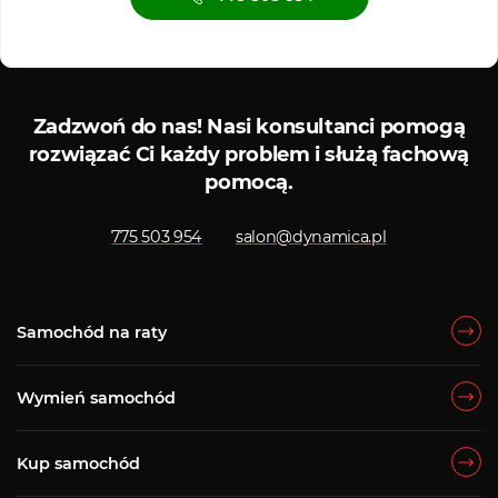
Serwis ASO
Serwis
Zadzwoń do nas!
Nasi konsultanci pomogą
rozwiązać Ci każdy problem i służą fachową
pomocą.
775 503 954
salon@dynamica.pl
Samochód na raty
Wymień samochód
Kup samochód