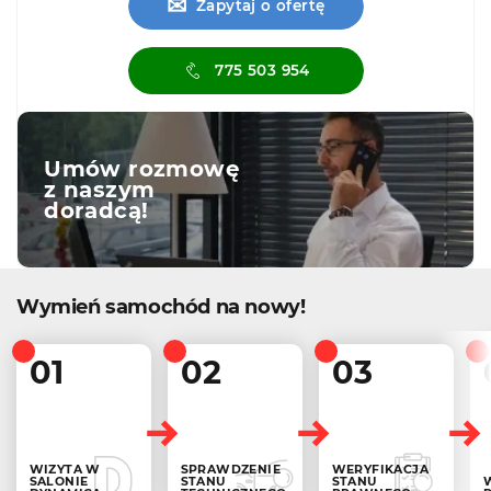
✉
Zapytaj o ofertę
775 503 954
Umów rozmowę
z naszym
doradcą!
Wymień samochód na nowy!
01
02
03
WIZYTA W
SPRAWDZENIE
WERYFIKACJA
SALONIE
STANU
STANU