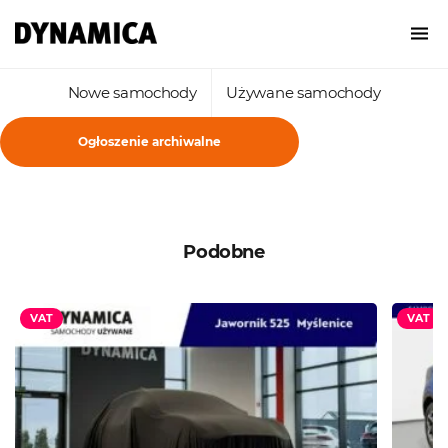
Nowe samochody
Używane samochody
Ogłoszenie archiwalne
Podobne
VAT
VAT