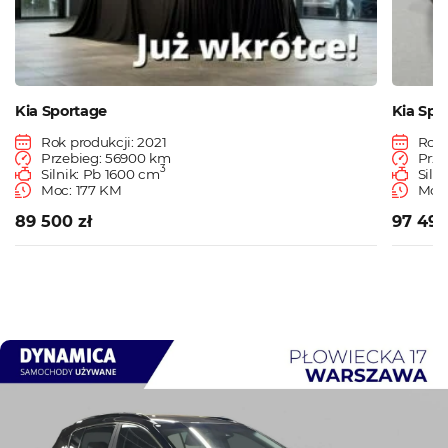
Kia Sportage
Kia Spo
Rok produkcji: 2021
Rok 
Przebieg: 56900 km
Prze
3
Silnik: Pb 1600 cm
Siln
Moc: 177 KM
Moc:
89 500 zł
97 490