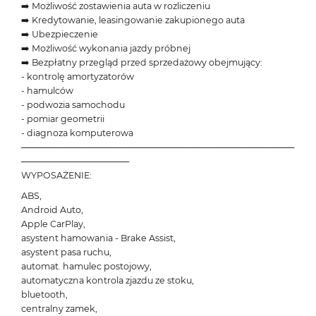
➡️ Możliwość zostawienia auta w rozliczeniu
➡️ Kredytowanie, leasingowanie zakupionego auta
➡️ Ubezpieczenie
➡️ Możliwość wykonania jazdy próbnej
➡️ Bezpłatny przegląd przed sprzedażowy obejmujący:
- kontrolę amortyzatorów
- hamulców
- podwozia samochodu
- pomiar geometrii
- diagnoza komputerowa
───────────────────────────────────────────
─────────────────
WYPOSAŻENIE:
ABS,
Android Auto,
Apple CarPlay,
asystent hamowania - Brake Assist,
asystent pasa ruchu,
automat. hamulec postojowy,
automatyczna kontrola zjazdu ze stoku,
bluetooth,
centralny zamek,