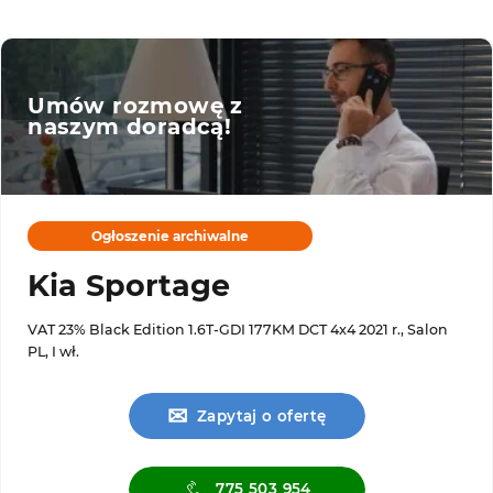
Umów rozmowę z
naszym doradcą!
Ogłoszenie archiwalne
Kia Sportage
VAT 23% Black Edition 1.6T-GDI 177KM DCT 4x4 2021 r., Salon
PL, I wł.
✉
Zapytaj o ofertę
775 503 954