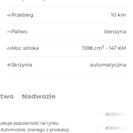
Przebieg
10 km
Paliwo
benzyna
3
Moc silnika
1598 cm
- 147 KM
Skrzynia
automatyczna
stwo
Nadwozie
dzielona t
kuje popularność na rynku
elektryczn
 Automobile, znanego z produkcji