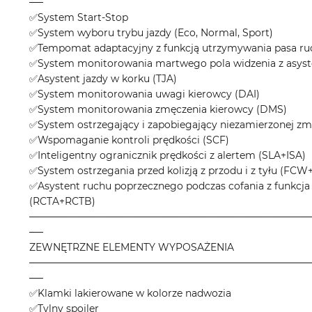
──
✅System Start-Stop
✅System wyboru trybu jazdy (Eco, Normal, Sport)
✅Tempomat adaptacyjny z funkcją utrzymywania pasa r
✅System monitorowania martwego pola widzenia z asys
✅Asystent jazdy w korku (TJA)
✅System monitorowania uwagi kierowcy (DAI)
✅System monitorowania zmęczenia kierowcy (DMS)
✅System ostrzegający i zapobiegający niezamierzonej z
✅Wspomaganie kontroli prędkości (SCF)
✅Inteligentny ogranicznik prędkości z alertem (SLA+ISA)
✅System ostrzegania przed kolizją z przodu i z tyłu (FC
✅Asystent ruchu poprzecznego podczas cofania z funkc
(RCTA+RCTB)
────────────────────────────────────────
──
ZEWNĘTRZNE ELEMENTY WYPOSAŻENIA
────────────────────────────────────────
──
✅Klamki lakierowane w kolorze nadwozia
✅Tylny spojler