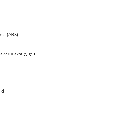
─────────────────────────────
─────────────────────────────
nia (ABS)
)
atłami awaryjnymi
ld
─────────────────────────────
─────────────────────────────