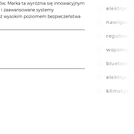
w. Marka ta wyróżnia się innowacyjnym
elektryczn
ie i zaawansowane systemy
ież wysokim poziomem bezpieczeństwa
nawigacja 
─────────────────────────────
regulowan
wspomagan
bluetooth
─────────────────────────────
elektryczn
klimatyzo