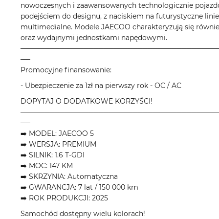
nowoczesnych i zaawansowanych technologicznie pojazdó
podejściem do designu, z naciskiem na futurystyczne lin
multimedialne. Modele JAECOO charakteryzują się równ
oraz wydajnymi jednostkami napędowymi.
────────────────────────────────────────
──
Promocyjne finansowanie:
- Ubezpieczenie za 1zł na pierwszy rok - OC / AC
DOPYTAJ O DODATKOWE KORZYŚCI!
────────────────────────────────────────
──
➡️ MODEL: JAECOO 5
➡️ WERSJA: PREMIUM
➡️ SILNIK: 1.6 T-GDI
➡️ MOC: 147 KM
➡️ SKRZYNIA: Automatyczna
➡️ GWARANCJA: 7 lat / 150 000 km
➡️ ROK PRODUKCJI: 2025
Samochód dostępny wielu kolorach!