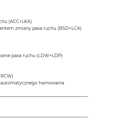
uchu (ACC+LKA)
tentem zmiany pasa ruchu (BSD+LCA)
mianie pasa ruchu (LDW+LDP)
W+RCW)
ja automatycznego hamowania
─────────────────────────────
─────────────────────────────