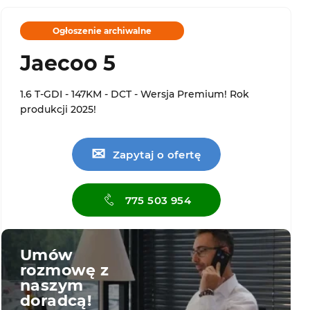
Ogłoszenie archiwalne
Jaecoo 5
1.6 T-GDI - 147KM - DCT - Wersja Premium! Rok
produkcji 2025!
✉
Zapytaj o ofertę
775 503 954
Umów
rozmowę z
naszym
doradcą!