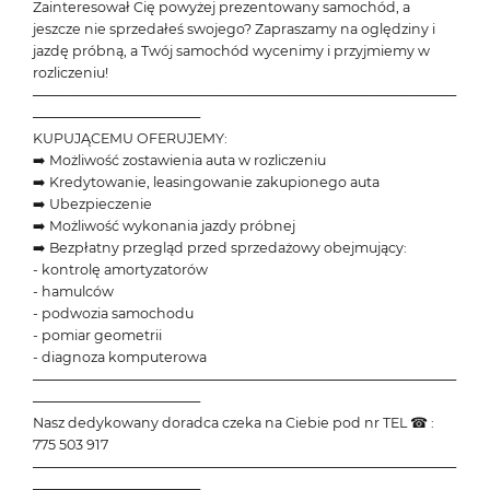
Zainteresował Cię powyżej prezentowany samochód, a
jeszcze nie sprzedałeś swojego? Zapraszamy na oględziny i
jazdę próbną, a Twój samochód wycenimy i przyjmiemy w
rozliczeniu!
───────────────────────────────────────────
─────────────────
KUPUJĄCEMU OFERUJEMY:
➡️ Możliwość zostawienia auta w rozliczeniu
➡️ Kredytowanie, leasingowanie zakupionego auta
➡️ Ubezpieczenie
➡️ Możliwość wykonania jazdy próbnej
➡️ Bezpłatny przegląd przed sprzedażowy obejmujący:
- kontrolę amortyzatorów
- hamulców
- podwozia samochodu
- pomiar geometrii
- diagnoza komputerowa
───────────────────────────────────────────
─────────────────
Nasz dedykowany doradca czeka na Ciebie pod nr TEL ☎ :
775 503 917
───────────────────────────────────────────
─────────────────