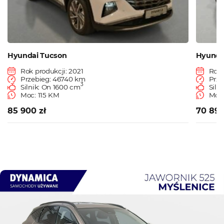
Hyundai Tucson
Hyunda
Rok produkcji: 2021
Rok 
Przebieg: 46740 km
Prze
3
Silnik: On 1600 cm
Siln
Moc: 115 KM
Moc:
85 900 zł
70 890