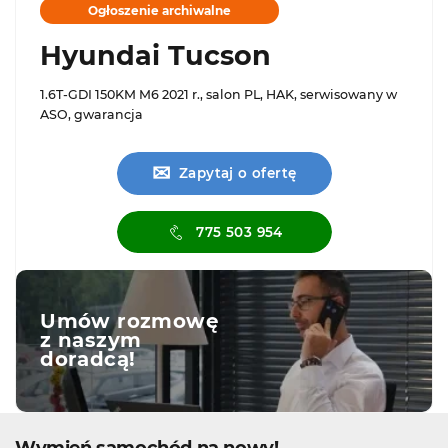
Ogłoszenie archiwalne
Hyundai Tucson
1.6T-GDI 150KM M6 2021 r., salon PL, HAK, serwisowany w
ASO, gwarancja
✉
Zapytaj o ofertę
775 503 954
Umów rozmowę
z naszym
doradcą!
Wymień samochód na nowy!