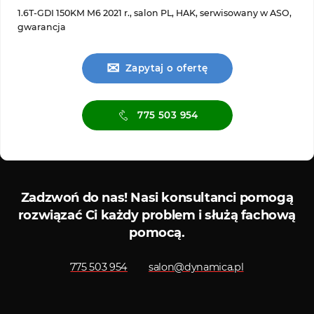
1.6T-GDI 150KM M6 2021 r., salon PL, HAK, serwisowany w ASO,
gwarancja
✉
Zapytaj o ofertę
775 503 954
Serwis diagnostyczny
Sklep 
Zadzwoń do nas!
Nasi konsultanci pomogą
rozwiązać Ci każdy problem i służą fachową
pomocą.
775 503 954
salon@dynamica.pl