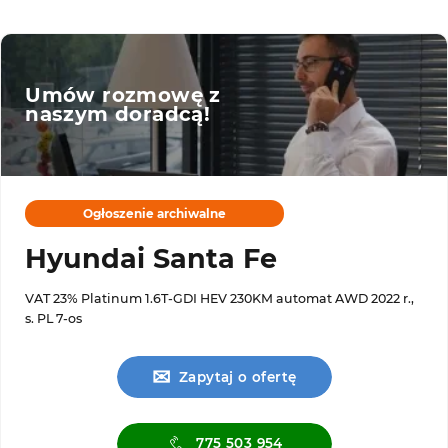
Umów rozmowę z
naszym doradcą!
Ogłoszenie archiwalne
Hyundai Santa Fe
VAT 23% Platinum 1.6T-GDI HEV 230KM automat AWD 2022 r.,
s. PL 7-os
✉
Zapytaj o ofertę
775 503 954