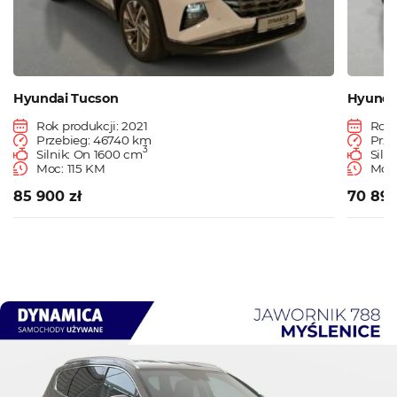
Hyundai Tucson
Hyunda
Rok produkcji: 2021
Rok 
Przebieg: 46740 km
Prze
3
Silnik: On 1600 cm
Siln
Moc: 115 KM
Moc:
85 900 zł
70 890