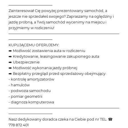
─────────────────
Zainteresował Cię powyżej prezentowany samochód, a
jeszcze nie sprzedałeś swojego? Zapraszamy na oględziny i
jazdę próbną, a Twój samochód wycenimy na miejscu i
przyjmiemy w rozliczeniu!
───────────────────────────────────────────
─────────────────
KUPUJĄCEMU OFERUJEMY:
➡️ Możliwość zostawienia auta w rozliczeniu
➡️ Kredytowanie, leasingowanie zakupionego auta
➡️ Ubezpieczenie
➡️ Możliwość wykonania jazdy próbnej
➡️ Bezpłatny przegląd przed sprzedażowy obejmujący:
- kontrolę amortyzatorów
- hamulców
- podwozia samochodu
- pomiar geometrii
- diagnoza komputerowa
───────────────────────────────────────────
─────────────────
Nasz dedykowany doradca czeka na Ciebie pod nr TEL: ☎
778 872 401