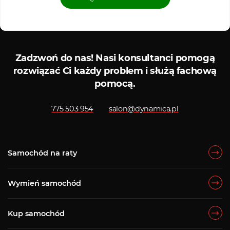
Serwis ASO
Serwis
Zadzwoń do nas!
Nasi konsultanci pomogą
rozwiązać Ci każdy problem i służą fachową
pomocą.
775 503 954
salon@dynamica.pl
Samochód na raty
Wymień samochód
Kup samochód