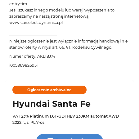
entry=im
Jeśli szukasz innego modelu lub wersji wyposażenia to
zapraszamy na naszą stronę internetową
www.carselect.dynamica.pl
───────────────────────────────────────────
─────────────────
Niniejsze ogłoszenie jest wyłącznie informacją handlową i nie
stanowi oferty w myśl art. 66, § 1. Kodeksu Cywilnego.
Numer oferty: AKL18J741
i00586982695i
Ogłoszenie archiwalne
Hyundai Santa Fe
VAT 23% Platinum 1.6T-GDI HEV 230KM automat AWD
2022 r., s. PL 7-os