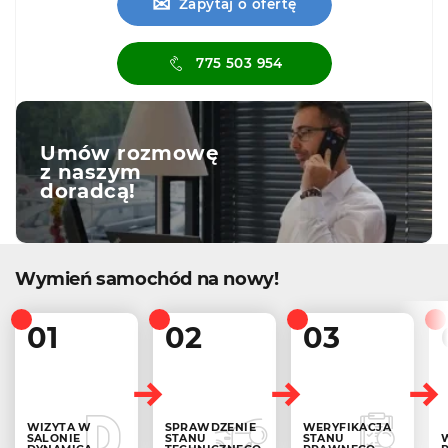
✉
Zapytaj o ofertę
775 503 954
Umów rozmowę
z naszym
doradcą!
Wymień samochód na nowy!
01
02
03
WIZYTA W
SPRAWDZENIE
WERYFIKACJA
SALONIE
STANU
STANU