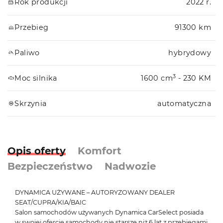
Rok produkcji
2022 r.
Przebieg
91300 km
Paliwo
hybrydowy
3
Moc silnika
1600 cm
- 230 KM
Skrzynia
automatyczna
Opis oferty
Komfort
Bezpieczeństwo
Nadwozie
DYNAMICA UŻYWANE – AUTORYZOWANY DEALER
SEAT/CUPRA/KIA/BAIC
Salon samochodów używanych Dynamica CarSelect posiada
w swojej ofercie samochody nie starsze niż 6 lat z przebiegami