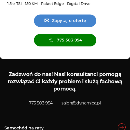
1.5 e-TSI - 150 KM - Pakiet Edge - Digital Drive
✉
Zapytaj o ofertę
775 503 954
Serwis ASO
Serwis
Zadzwoń do nas!
Nasi konsultanci pomogą
rozwiązać Ci każdy problem i służą fachową
pomocą.
775 503 954
salon@dynamica.pl
Samochód na raty