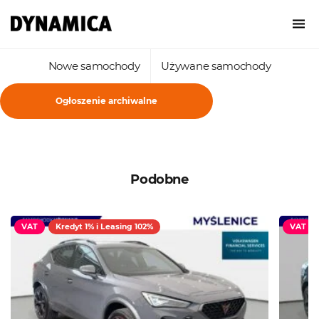
Nowe samochody
Używane samochody
Ogłoszenie archiwalne
Podobne
VAT
Kredyt 1% i Leasing 102%
VAT