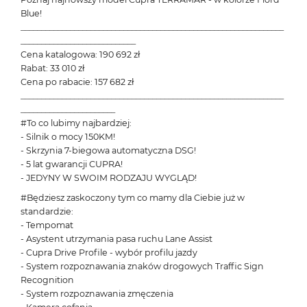
Blue!
________________________________________________________________
____________________________
Cena katalogowa: 190 692 zł
Rabat: 33 010 zł
Cena po rabacie: 157 682 zł
________________________________________________________________
_______________________
#To co lubimy najbardziej:
- Silnik o mocy 150KM!
- Skrzynia 7-biegowa automatyczna DSG!
- 5 lat gwarancji CUPRA!
- JEDYNY W SWOIM RODZAJU WYGLĄD!
#Będziesz zaskoczony tym co mamy dla Ciebie już w
standardzie:
- Tempomat
- Asystent utrzymania pasa ruchu Lane Assist
- Cupra Drive Profile - wybór profilu jazdy
- System rozpoznawania znaków drogowych Traffic Sign
Recognition
- System rozpoznawania zmęczenia