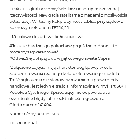
- Pakiet Digital Drive: Wyświetlacz Head-up rozszerzonej
rzeczywistości; Nawigacja satelitarna z mapami z możliwością
aktualizacji; Wirtualny kokpit: cyfrowa tablica przyrządów z
kolorowym ekranem TFT 10,25”
- 18-calowe dojazdowe koło zapasowe
#Jeszcze bardziej go pokochasz po jeździe próbnej – to
możemy zagwarantować!
#OdważSię dołączyć do wyjątkowego świata Cupra
*Załączone zdjęcia mają charakter poglądowy w celu
zaprezentowania realnego koloru oferowanego modelu.
Treść ogłoszenia nie stanowi w rozumieniu prawa oferty
handlowej, jest jedynie treścią informacyjną w myśl art.66,§1
Kodeksu Cywilnego. Sprzedający nie odpowiada za
ewentualne błędy lub nieaktualności ogłoszenia.
Oferta numer: 141404
Numer oferty: AKL18F3DY
i00586081941i