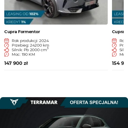
Cupra Formentor
Cupra 
Rok produkcji: 2024
Rok 
Przebieg: 24200 km
Prze
3
Silnik: Pb 2000 cm
Siln
Moc: 190 KM
Moc:
147 900 zł
154 90