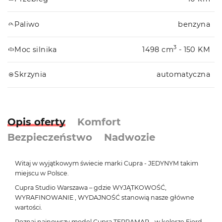
Paliwo
benzyna
3
Moc silnika
1498 cm
- 150 KM
Skrzynia
automatyczna
Opis oferty
Komfort
Bezpieczeństwo
Nadwozie
Witaj w wyjątkowym świecie marki Cupra - JEDYNYM takim
miejscu w Polsce.
Cupra Studio Warszawa – gdzie WYJĄTKOWOŚĆ,
WYRAFINOWANIE , WYDAJNOŚĆ stanowią nasze główne
wartości.
Poznaj najnowszy model Cupra TERRAMAR - w kolorze Fiord