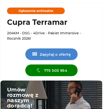
Ogłoszenie archiwalne
Cupra Terramar
204KM - DSG - 4Drive - Pakiet Immersive -
Rocznik 2026!
✉
Zapytaj o ofertę
775 503 954
Umów
rozmowę z
naszym
doradcą!