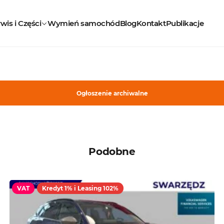
wis i Części
Wymień samochód
Blog
Kontakt
Publikacje
Ogłoszenie archiwalne
Podobne
VAT
Kredyt 1% i Leasing 102%