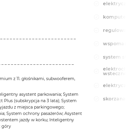
elektryczn
komputer
regulowan
 _ _ _ _ _ _ _ _ _ _ _ _ _ _ _ _ _ _ _ _ _ _ _ _
wspomagan
system sta
_ _ _ _ _ _ _ _ _ _ _ _ _ _ _ _ _ _ _ _ _ _ _ _
elektroch
wsteczne
emium z 11. głośnikami, subwooferem,
elektryczn
nteligentny asystent parkowania; System
skorzana 
Plus (subskrypcja na 3 lata); System
jazdu z miejsca parkingowego;
ania; System ochrony pasażerów; Asystent
stentem jazdy w korku; Inteligentny
z góry