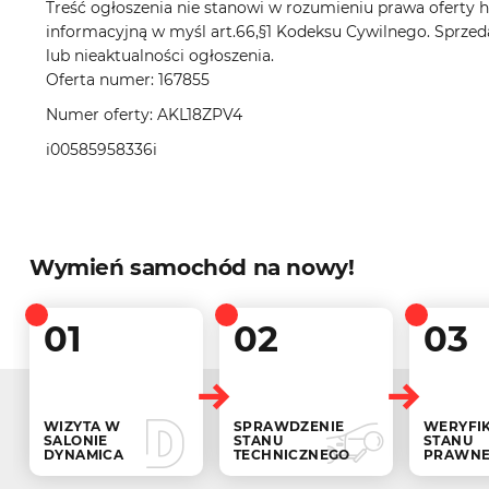
Treść ogłoszenia nie stanowi w rozumieniu prawa oferty ha
informacyjną w myśl art.66,§1 Kodeksu Cywilnego. Sprzed
lub nieaktualności ogłoszenia.
Oferta numer: 167855
Numer oferty: AKL18ZPV4
i00585958336i
Wymień samochód na nowy!
01
02
03
WIZYTA W
SPRAWDZENIE
WERYFI
SALONIE
STANU
STANU
DYNAMICA
TECHNICZNEGO
PRAWN