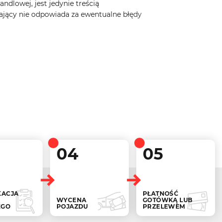
ndlowej, jest jedynie treścią
ający nie odpowiada za ewentualne błędy
04
05
KACJA
PŁATNOŚĆ
WYCENA
GOTÓWKĄ LUB
EGO
POJAZDU
PRZELEWEM