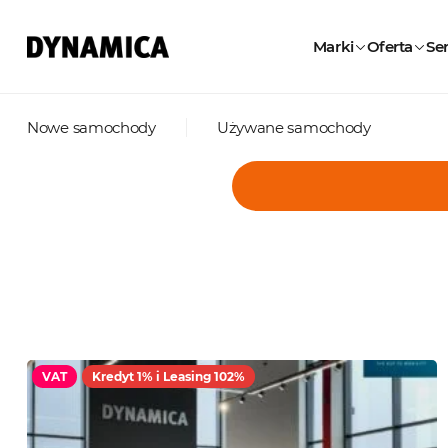
Marki
Oferta
Ser
Nowe samochody
Używane samochody
VAT
Kredyt 1% i Leasing 102%