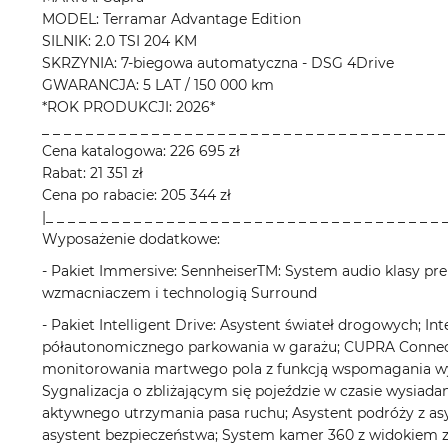
MODEL: Terramar Advantage Edition
SILNIK: 2.0 TSI 204 KM
SKRZYNIA: 7-biegowa automatyczna - DSG 4Drive
GWARANCJA: 5 LAT / 150 000 km
*ROK PRODUKCJI: 2026*
_ _ _ _ _ _ _ _ _ _ _ _ _ _ _ _ _ _ _ _ _ _ _ _ _ _ _ _ _ _ _ _ _ _ _ _ _
Cena katalogowa: 226 695 zł
Rabat: 21 351 zł
Cena po rabacie: 205 344 zł
|_ _ _ _ _ _ _ _ _ _ _ _ _ _ _ _ _ _ _ _ _ _ _ _ _ _ _ _ _ _ _ _ _ _ _ _ 
Wyposażenie dodatkowe:
- Pakiet Immersive: SennheiserTM: System audio klasy pr
wzmacniaczem i technologią Surround
- Pakiet Intelligent Drive: Asystent świateł drogowych; I
półautonomicznego parkowania w garażu; CUPRA Connect 
monitorowania martwego pola z funkcją wspomagania wy
Sygnalizacja o zbliżającym się pojeździe w czasie wysiad
aktywnego utrzymania pasa ruchu; Asystent podróży z asy
asystent bezpieczeństwa; System kamer 360 z widokiem 