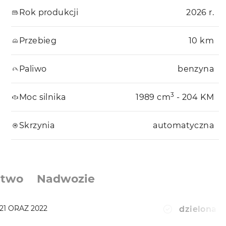
Rok produkcji
2026 r.
Przebieg
10 km
Paliwo
benzyna
3
Moc silnika
1989 cm
- 204 KM
Skrzynia
automatyczna
stwo
Nadwozie
1 ORAZ 2022
dzielona t