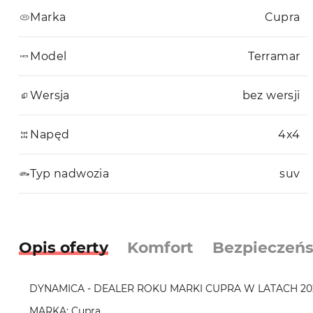
Marka
Cupra
Model
Terramar
Wersja
bez wersji
Napęd
4x4
Typ nadwozia
suv
Opis oferty
Komfort
Bezpieczeń
DYNAMICA - DEALER ROKU MARKI CUPRA W LATACH 202
MARKA: Cupra