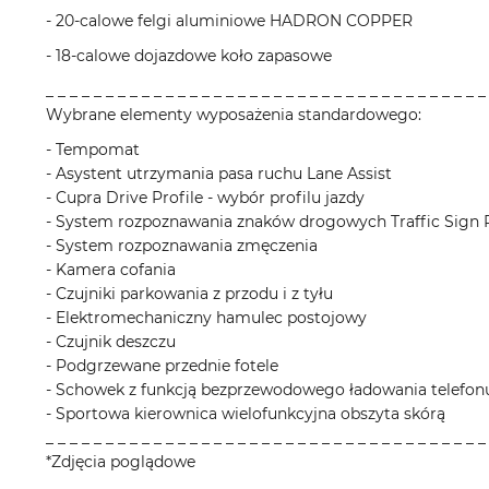
- 20-calowe felgi aluminiowe HADRON COPPER
- 18-calowe dojazdowe koło zapasowe
_ _ _ _ _ _ _ _ _ _ _ _ _ _ _ _ _ _ _ _ _ _ _ _ _ _ _ _ _ _ _ _ _ _ _ _ _
Wybrane elementy wyposażenia standardowego:
- Tempomat
- Asystent utrzymania pasa ruchu Lane Assist
- Cupra Drive Profile - wybór profilu jazdy
- System rozpoznawania znaków drogowych Traffic Sign 
- System rozpoznawania zmęczenia
- Kamera cofania
- Czujniki parkowania z przodu i z tyłu
- Elektromechaniczny hamulec postojowy
- Czujnik deszczu
- Podgrzewane przednie fotele
- Schowek z funkcją bezprzewodowego ładowania telefo
- Sportowa kierownica wielofunkcyjna obszyta skórą
_ _ _ _ _ _ _ _ _ _ _ _ _ _ _ _ _ _ _ _ _ _ _ _ _ _ _ _ _ _ _ _ _ _ _ _ _
*Zdjęcia poglądowe