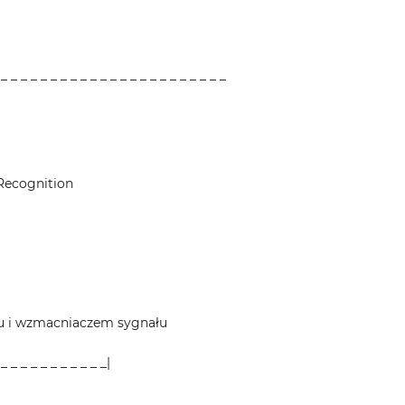
 _ _ _ _ _ _ _ _ _ _ _ _ _ _ _ _ _ _ _ _ _ _ _
Recognition
nu i wzmacniaczem sygnału
 _ _ _ _ _ _ _ _ _ _ _|