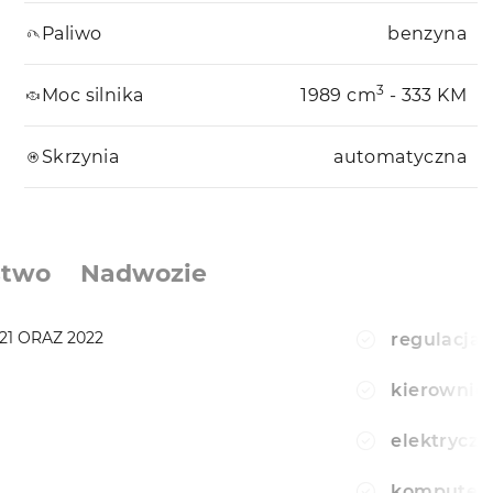
Paliwo
benzyna
3
Moc silnika
1989 cm
- 333 KM
Skrzynia
automatyczna
stwo
Nadwozie
1 ORAZ 2022
regulacja 
kierownic
elektryczn
komputer