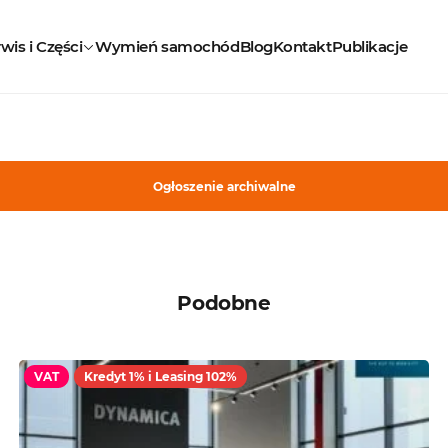
wis i Części
Wymień samochód
Blog
Kontakt
Publikacje
Ogłoszenie archiwalne
Podobne
VAT
Kredyt 1% i Leasing 102%