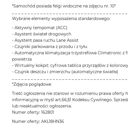
*Samochód posiada felgi widoczne na zdjęciu nr. 10*
_ _ _ _ _ _ _ _ _ _ _ _ _ _ _ _ _ _ _ _ _ _ _ _ _ _ _ _ _ _ _ _ _ _ _ _ _
Wybrane elementy wyposażenia standardowego:
- Aktywny tempomat (ACC)
- Asystent świateł drogowych
- Asystent pasa ruchu Lane Assist
- Czujniki parkowania z przodu i z tyłu
- Automatyczna klimatyzacja trzystrefowa Climatronic z fi
powietrza
- Wirtualny kokpit: cyfrowa tablica przyrządów z koloro
- Czujnik deszczu i zmierzchu (automatyczne światła)
_ _ _ _ _ _ _ _ _ _ _ _ _ _ _ _ _ _ _ _ _ _ _ _ _ _ _ _ _ _ _ _ _ _ _ _ _
*Zdjęcia poglądowe
Treść ogłoszenia nie stanowi w rozumieniu prawa oferty ha
informacyjną w myśl art.66,§1 Kodeksu Cywilnego. Sprzed
lub nieaktualności ogłoszenia.
Numer oferty: 162801
Numer oferty: AKL18HN36