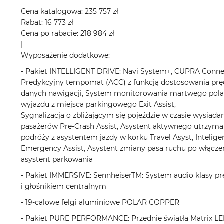
_ _ _ _ _ _ _ _ _ _ _ _ _ _ _ _ _ _ _ _ _ _ _ _ _ _ _ _ _ _ _ _ _ _ _ _ _
Cena katalogowa: 235 757 zł
Rabat: 16 773 zł
Cena po rabacie: 218 984 zł
|_ _ _ _ _ _ _ _ _ _ _ _ _ _ _ _ _ _ _ _ _ _ _ _ _ _ _ _ _ _ _ _ _ _ _ _ 
Wyposażenie dodatkowe:
- Pakiet INTELLIGENT DRIVE: Navi System+, CUPRA Connect
Predykcyjny tempomat (ACC) z funkcją dostosowania prę
danych nawigacji, System monitorowania martwego pola 
wyjazdu z miejsca parkingowego Exit Assist,
Sygnalizacja o zbliżającym się pojeździe w czasie wysiad
pasażerów Pre-Crash Assist, Asystent aktywnego utrzyman
podróży z asystentem jazdy w korku Travel Asyst, Intelig
Emergency Assist, Asystent zmiany pasa ruchu po włączen
asystent parkowania
- Pakiet IMMERSIVE: SennheiserTM: System audio klasy p
i głośnikiem centralnym
- 19-calowe felgi aluminiowe POLAR COPPER
- Pakiet PURE PERFORMANCE: Przednie światła Matrix L