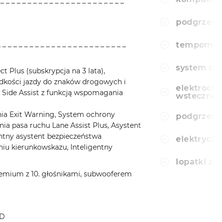
 _ _ _ _ _ _ _ _ _ _ _ _ _ _ _ _ _ _ _ _ _ _ _
podgrzewa
_ _ _ _ _ _ _ _ _ _ _ _ _ _ _ _ _ _ _ _ _ _ _ _
tempomat
system sta
 Plus (subskrypcja na 3 lata),
dkości jazdy do znaków drogowych i
elektroch
Side Assist z funkcją wspomagania
wsteczne
ania Exit Warning, System ochrony
podgrzewa
ia pasa ruchu Lane Assist Plus, Asystent
entny asystent bezpieczeństwa
elektryczn
iu kierunkowskazu, Inteligentny
lopatki z
remium z 10. głośnikami, subwooferem
ED