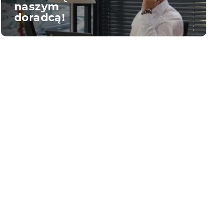
naszym
doradcą!