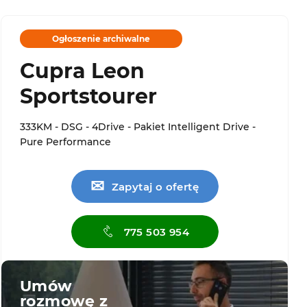
Ogłoszenie archiwalne
Cupra Leon
Sportstourer
333KM - DSG - 4Drive - Pakiet Intelligent Drive -
Pure Performance
✉
Zapytaj o ofertę
775 503 954
Umów
rozmowę z