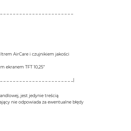
 _ _ _ _ _ _ _ _ _ _ _ _ _ _ _ _ _ _ _ _ _ _ _
ltrem AirCare i czujnikiem jakości
wym ekranem TFT 10,25”
 _ _ _ _ _ _ _ _ _ _ _ _ _ _ _ _ _ _ _ _ _ _ _|
ndlowej, jest jedynie treścią
ający nie odpowiada za ewentualne błędy