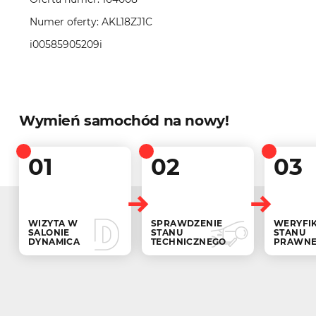
Numer oferty: AKL18ZJ1C
i00585905209i
Wymień samochód na nowy!
01
02
03
WIZYTA W
SPRAWDZENIE
WERYFI
SALONIE
STANU
STANU
DYNAMICA
TECHNICZNEGO
PRAWN