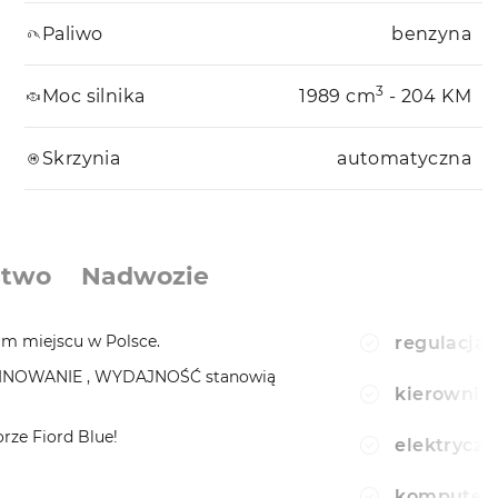
Paliwo
benzyna
3
Moc silnika
1989 cm
- 204 KM
Skrzynia
automatyczna
stwo
Nadwozie
m miejscu w Polsce.
regulacja 
FINOWANIE , WYDAJNOŚĆ stanowią
kierownic
rze Fiord Blue!
elektryczn
komputer
 _ _ _ _ _ _ _ _ _ _ _ _ _ _ _ _ _ _ _ _ _ _ _