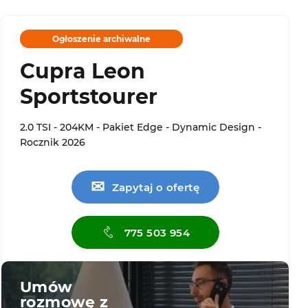
Ogłoszenie archiwalne
Cupra Leon
Sportstourer
2.0 TSI - 204KM - Pakiet Edge - Dynamic Design -
Rocznik 2026
✉
Zapytaj o ofertę
775 503 954
Umów
rozmowę z