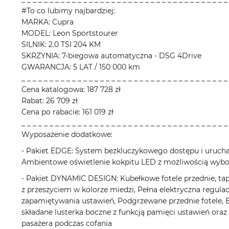
#To co lubimy najbardziej:
MARKA: Cupra
MODEL: Leon Sportstourer
SILNIK: 2.0 TSI 204 KM
SKRZYNIA: 7-biegowa automatyczna - DSG 4Drive
GWARANCJA: 5 LAT / 150 000 km
_ _ _ _ _ _ _ _ _ _ _ _ _ _ _ _ _ _ _ _ _ _ _ _ _ _ _ _ _ _ _ _ _ _ _ _ _
Cena katalogowa: 187 728 zł
Rabat: 26 709 zł
Cena po rabacie: 161 019 zł
_ _ _ _ _ _ _ _ _ _ _ _ _ _ _ _ _ _ _ _ _ _ _ _ _ _ _ _ _ _ _ _ _ _ _ _ _
Wyposażenie dodatkowe:
- Pakiet EDGE: System bezkluczykowego dostępu i uruc
Ambientowe oświetlenie kokpitu LED z możliwością wybo
- Pakiet DYNAMIC DESIGN: Kubełkowe fotele przednie, ta
z przeszyciem w kolorze miedzi, Pełna elektryczna regulac
zapamiętywania ustawień, Podgrzewane przednie fotele, 
składane lusterka boczne z funkcją pamięci ustawień oraz
pasażera podczas cofania