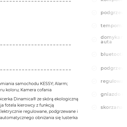
podgrzewa
tempomat
domykanie
auta
 _ _ _ _ _ _ _ _ _ _ _ _ _ _ _ _ _ _ _ _ _ _ _
bluetooth
podgrzewa
 _ _ _ _ _ _ _ _ _ _ _ _ _ _ _ _ _ _ _ _ _ _ _
regulowan
hamiania samochodu KESSY; Alarm;
ru koloru; Kamera cofania
gniazdo u
picerka Dinamica® ze skórą ekologiczną
ja fotela kierowcy z funkcją
skorzana 
Elektrycznie regulowane, podgrzewane i
 automatycznego obniżania się lusterka