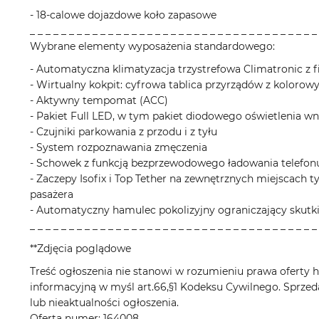
- 18-calowe dojazdowe koło zapasowe
_ _ _ _ _ _ _ _ _ _ _ _ _ _ _ _ _ _ _ _ _ _ _ _ _ _ _ _ _ _ _ _ _ _ _ _ _
Wybrane elementy wyposażenia standardowego:
- Automatyczna klimatyzacja trzystrefowa Climatronic z f
- Wirtualny kokpit: cyfrowa tablica przyrządów z koloro
- Aktywny tempomat (ACC)
- Pakiet Full LED, w tym pakiet diodowego oświetlenia wn
- Czujniki parkowania z przodu i z tyłu
- System rozpoznawania zmęczenia
- Schowek z funkcją bezprzewodowego ładowania telefo
- Zaczepy Isofix i Top Tether na zewnętrznych miejscach ty
pasażera
- Automatyczny hamulec pokolizyjny ograniczający skutki 
_ _ _ _ _ _ _ _ _ _ _ _ _ _ _ _ _ _ _ _ _ _ _ _ _ _ _ _ _ _ _ _ _ _ _ _ _
**Zdjęcia poglądowe
Treść ogłoszenia nie stanowi w rozumieniu prawa oferty ha
informacyjną w myśl art.66,§1 Kodeksu Cywilnego. Sprzed
lub nieaktualności ogłoszenia.
Oferta numer: 164008