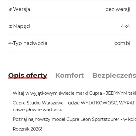
Wersja
bez wersji
Napęd
4x4
Typ nadwozia
combi
Opis oferty
Komfort
Bezpieczeń
Witaj w wyjątkowym świecie marki Cupra - JEDYNYM taki
Cupra Studio Warszawa – gdzie WYJĄTKOWOŚĆ, WYRA
nasze główne wartości.
Poznaj najnowszy model Cupra Leon Sportstourer - w kolo
Rocznik 2026!
_ _ _ _ _ _ _ _ _ _ _ _ _ _ _ _ _ _ _ _ _ _ _ _ _ _ _ _ _ _ _ _ _ _ _ _ _