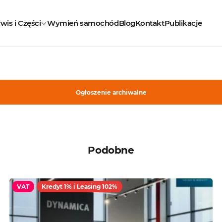
wis i Części
Wymień samochód
Blog
Kontakt
Publikacje
Ogłoszenie archiwalne
Podobne
VAT
Kredyt 1% i Leasing 102%