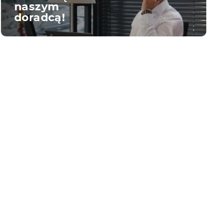
naszym
doradcą!