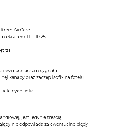
 _ _ _ _ _ _ _ _ _ _ _ _ _ _ _ _ _ _ _ _ _ _ _
iltrem AirCare
wym ekranem TFT 10,25”
ętrza
nu i wzmacniaczem sygnału
lnej kanapy oraz zaczep Isofix na fotelu
kolejnych kolizji
 _ _ _ _ _ _ _ _ _ _ _ _ _ _ _ _ _ _ _ _ _ _ _
ndlowej, jest jedynie treścią
ający nie odpowiada za ewentualne błędy