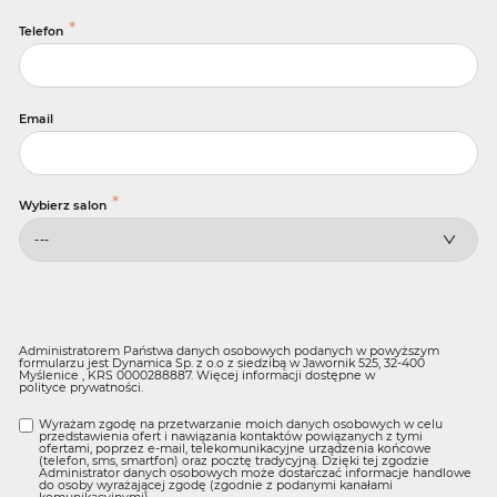
*
Telefon
Email
*
Wybierz salon
Administratorem Państwa danych osobowych podanych w powyższym
formularzu jest Dynamica Sp. z o.o z siedzibą w Jawornik 525, 32-400
Myślenice , KRS 0000288887. Więcej informacji dostępne w
polityce prywatności
.
Wyrażam zgodę na przetwarzanie moich danych osobowych w celu
przedstawienia ofert i nawiązania kontaktów powiązanych z tymi
ofertami, poprzez e-mail, telekomunikacyjne urządzenia końcowe
(telefon, sms, smartfon) oraz pocztę tradycyjną. Dzięki tej zgodzie
Administrator danych osobowych może dostarczać informacje handlowe
do osoby wyrażającej zgodę (zgodnie z podanymi kanałami