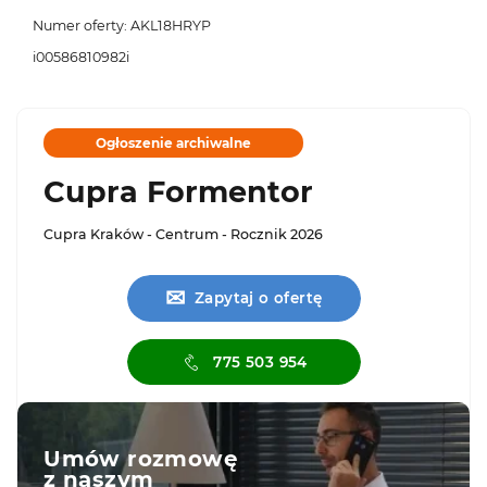
Numer oferty: AKL18HRYP
i00586810982i
Ogłoszenie archiwalne
Cupra Formentor
Cupra Kraków - Centrum - Rocznik 2026
✉
Zapytaj o ofertę
775 503 954
Umów rozmowę
z naszym