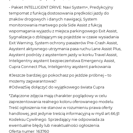
- Pakiet INTELLIGENT DRIVE: Navi System+, Predykcyjny
tempomat z funkcją dostosowania prędkości jazdy do
znaków drogowych i danych nawigacji, System
monitorowania martwego pola Side Assist z fukcją
wspomagania wyjazdu z miejsca parkingowego Exit Assist,
Sygnalizacja o zbliżającym się pojeździe w czasie wysiadania
Exit Warning, System ochrony pasażerów Pre-Crash Assist,
Asystent aktywnego utrzymania pasa ruchu Lane Assist Plus,
Asystent podróży z asystentem jazdy w korku Travel Assist,
Inteligentny asystent bezpieczeństwa Emergency Assist,
Cupra Connect Plus, Inteligentny asystent parkowania
#Jeszcze bardziej go pokochasz po jeździe próbnej – to
możemy zagwarantować!
#OdważSię dołączyć do wyjątkowego świata Cupra
*Załączone zdjęcia mają charakter poglądowy w celu
zaprezentowania realnego koloru oferowanego modelu.
Treść ogłoszenia nie stanowi w rozumieniu prawa oferty
handlowej, jest jedynie treścią informacyjną w myśl art.66,§1
Kodeksu Cywilnego. Sprzedający nie odpowiada za
ewentualne błędy lub nieaktualności ogłoszenia.
Oferta numer: 163760