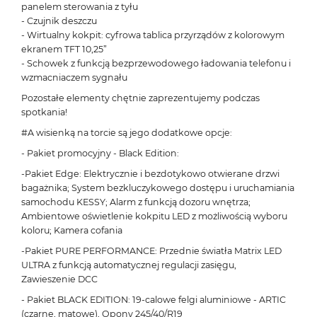
panelem sterowania z tyłu
- Czujnik deszczu
- Wirtualny kokpit: cyfrowa tablica przyrządów z kolorowym
ekranem TFT 10,25”
- Schowek z funkcją bezprzewodowego ładowania telefonu i
wzmacniaczem sygnału
Pozostałe elementy chętnie zaprezentujemy podczas
spotkania!
#A wisienką na torcie są jego dodatkowe opcje:
- Pakiet promocyjny - Black Edition:
-Pakiet Edge: Elektrycznie i bezdotykowo otwierane drzwi
bagażnika; System bezkluczykowego dostępu i uruchamiania
samochodu KESSY; Alarm z funkcją dozoru wnętrza;
Ambientowe oświetlenie kokpitu LED z możliwością wyboru
koloru; Kamera cofania
-Pakiet PURE PERFORMANCE: Przednie światła Matrix LED
ULTRA z funkcją automatycznej regulacji zasięgu,
Zawieszenie DCC
- Pakiet BLACK EDITION: 19-calowe felgi aluminiowe - ARTIC
(czarne, matowe), Opony 245/40/R19