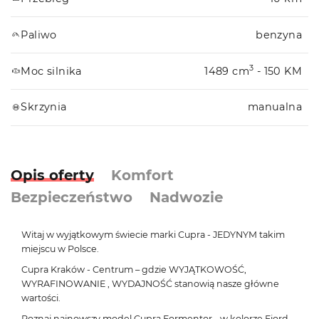
Paliwo
benzyna
3
Moc silnika
1489 cm
- 150 KM
Skrzynia
manualna
Opis oferty
Komfort
Bezpieczeństwo
Nadwozie
Witaj w wyjątkowym świecie marki Cupra - JEDYNYM takim
miejscu w Polsce.
Cupra Kraków - Centrum – gdzie WYJĄTKOWOŚĆ,
WYRAFINOWANIE , WYDAJNOŚĆ stanowią nasze główne
wartości.
Poznaj najnowszy model Cupra Formentor - w kolorze Fiord