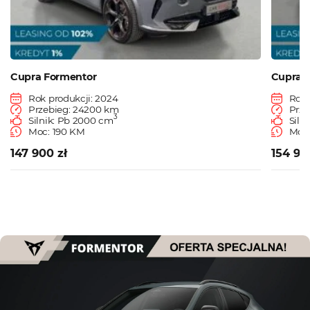
Cupra Formentor
Cupra 
Rok produkcji: 2024
Rok 
Przebieg: 24200 km
Prze
3
Silnik: Pb 2000 cm
Siln
Moc: 190 KM
Moc:
147 900 zł
154 90