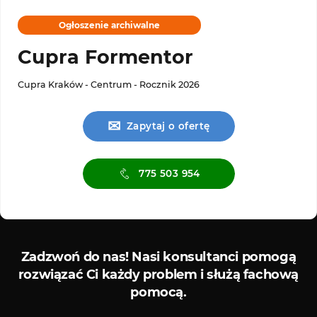
Ogłoszenie archiwalne
Cupra Formentor
Cupra Kraków - Centrum - Rocznik 2026
✉
Zapytaj o ofertę
775 503 954
Serwis ASO
Serwis
Zadzwoń do nas!
Nasi konsultanci pomogą
rozwiązać Ci każdy problem i służą fachową
pomocą.