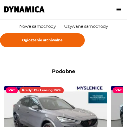
Nowe samochody
Używane samochody
Ogłoszenie archiwalne
Podobne
VAT
Kredyt 1% i Leasing 102%
VAT