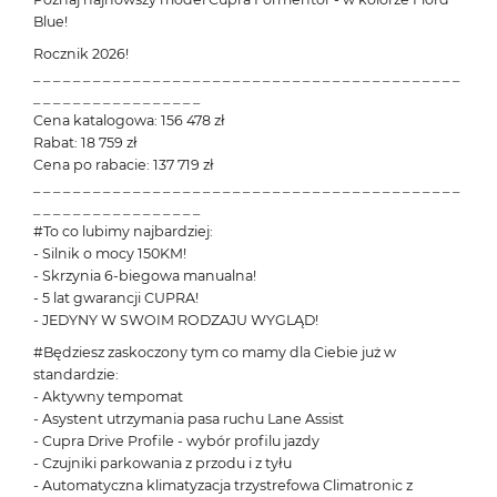
Blue!
Rocznik 2026!
_ _ _ _ _ _ _ _ _ _ _ _ _ _ _ _ _ _ _ _ _ _ _ _ _ _ _ _ _ _ _ _ _ _ _ _ _ _ _ _ _ _ _
_ _ _ _ _ _ _ _ _ _ _ _ _ _ _ _ _
Cena katalogowa: 156 478 zł
Rabat: 18 759 zł
Cena po rabacie: 137 719 zł
_ _ _ _ _ _ _ _ _ _ _ _ _ _ _ _ _ _ _ _ _ _ _ _ _ _ _ _ _ _ _ _ _ _ _ _ _ _ _ _ _ _ _
_ _ _ _ _ _ _ _ _ _ _ _ _ _ _ _ _
#To co lubimy najbardziej:
- Silnik o mocy 150KM!
- Skrzynia 6-biegowa manualna!
- 5 lat gwarancji CUPRA!
- JEDYNY W SWOIM RODZAJU WYGLĄD!
#Będziesz zaskoczony tym co mamy dla Ciebie już w
standardzie:
- Aktywny tempomat
- Asystent utrzymania pasa ruchu Lane Assist
- Cupra Drive Profile - wybór profilu jazdy
- Czujniki parkowania z przodu i z tyłu
- Automatyczna klimatyzacja trzystrefowa Climatronic z