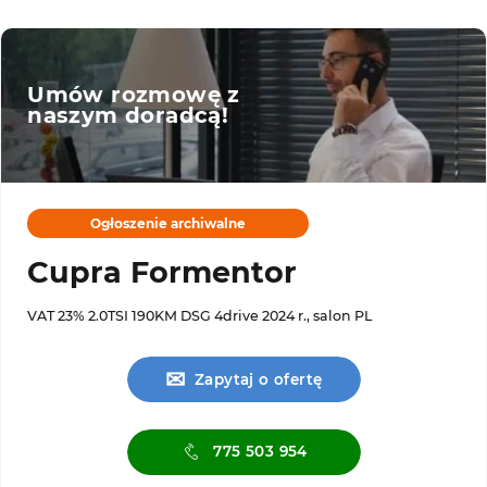
Umów rozmowę z
naszym doradcą!
Ogłoszenie archiwalne
Cupra Formentor
VAT 23% 2.0TSI 190KM DSG 4drive 2024 r., salon PL
✉
Zapytaj o ofertę
775 503 954