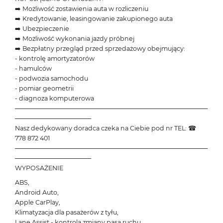
➡️ Możliwość zostawienia auta w rozliczeniu
➡️ Kredytowanie, leasingowanie zakupionego auta
➡️ Ubezpieczenie
➡️ Możliwość wykonania jazdy próbnej
➡️ Bezpłatny przegląd przed sprzedażowy obejmujący:
- kontrolę amortyzatorów
- hamulców
- podwozia samochodu
- pomiar geometrii
- diagnoza komputerowa
───────────────────────────────────────────
─────────────────
Nasz dedykowany doradca czeka na Ciebie pod nr TEL: ☎
778 872 401
───────────────────────────────────────────
─────────────────
WYPOSAŻENIE
ABS,
Android Auto,
Apple CarPlay,
Klimatyzacja dla pasażerów z tyłu,
Lane Assist - kontrola zmiany pasa ruchu,