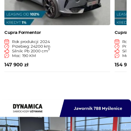
Cupra Formentor
Cupra 
Rok produkcji: 2024
Rok 
Przebieg: 24200 km
Prze
3
Silnik: Pb 2000 cm
Siln
Moc: 190 KM
Moc:
147 900 zł
154 90