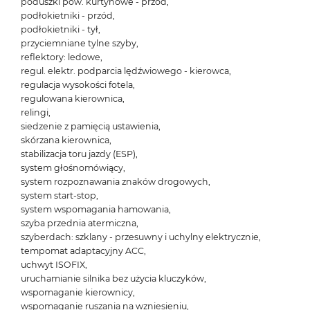
poduszki pow. kurtynowe - przód,
podłokietniki - przód,
podłokietniki - tył,
przyciemniane tylne szyby,
reflektory: ledowe,
regul. elektr. podparcia lędźwiowego - kierowca,
regulacja wysokości fotela,
regulowana kierownica,
relingi,
siedzenie z pamięcią ustawienia,
skórzana kierownica,
stabilizacja toru jazdy (ESP),
system głośnomówiący,
system rozpoznawania znaków drogowych,
system start-stop,
system wspomagania hamowania,
szyba przednia atermiczna,
szyberdach: szklany - przesuwny i uchylny elektrycznie,
tempomat adaptacyjny ACC,
uchwyt ISOFIX,
uruchamianie silnika bez użycia kluczyków,
wspomaganie kierownicy,
wspomaganie ruszania na wzniesieniu,