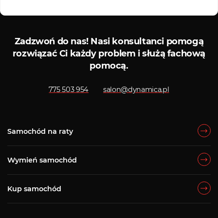
Kredyty i leasingi
Serwis
Zadzwoń do nas!
Nasi konsultanci pomogą
rozwiązać Ci każdy problem i służą fachową
pomocą.
775 503 954
salon@dynamica.pl
Samochód na raty
Wymień samochód
Kup samochód