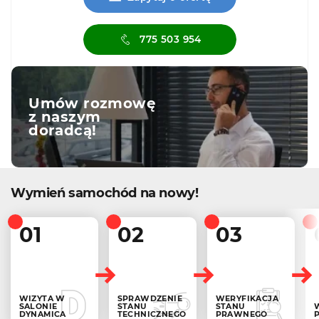
775 503 954
Umów rozmowę
z naszym
doradcą!
Wymień samochód na nowy!
01
02
03
WIZYTA W
SPRAWDZENIE
WERYFIKACJA
SALONIE
STANU
STANU
DYNAMICA
TECHNICZNEGO
PRAWNEGO