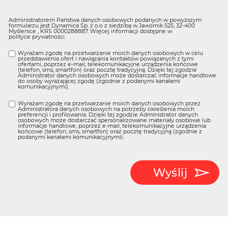
Administratorem Państwa danych osobowych podanych w powyższym
formularzu jest Dynamica Sp. z o.o z siedzibą w Jawornik 525, 32-400
Myślenice , KRS 0000288887. Więcej informacji dostępne w
polityce prywatności
.
Wyrażam zgodę na przetwarzanie moich danych osobowych w celu
przedstawienia ofert i nawiązania kontaktów powiązanych z tymi
ofertami, poprzez e-mail, telekomunikacyjne urządzenia końcowe
(telefon, sms, smartfon) oraz pocztę tradycyjną. Dzięki tej zgodzie
Administrator danych osobowych może dostarczać informacje handlowe
do osoby wyrażającej zgodę (zgodnie z podanymi kanałami
komunikacyjnymi).
Wyrażam zgodę na przetwarzanie moich danych osobowych przez
Administratora danych osobowych na potrzeby określenia moich
preferencji i profilowania. Dzięki tej zgodzie Administrator danych
osobowych może dostarczać spersonalizowane materiały osobowe lub
informacje handlowe, poprzez e-mail, telekomunikacyjne urządzenia
końcowe (telefon, sms, smartfon) oraz pocztę tradycyjną (zgodnie z
podanymi kanałami komunikacyjnymi).
Wyślij