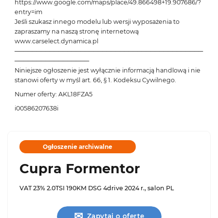
https://www.google.com/maps/place/49.866498+19.907686/?
entry=im
Jeśli szukasz innego modelu lub wersji wyposażenia to
zapraszamy na naszą stronę internetową
www.carselect.dynamica.pl
───────────────────────────────────────────
─────────────────
Niniejsze ogłoszenie jest wyłącznie informacją handlową i nie
stanowi oferty w myśl art. 66, § 1. Kodeksu Cywilnego.
Numer oferty: AKL18FZA5
i00586207638i
Ogłoszenie archiwalne
Cupra Formentor
VAT 23% 2.0TSI 190KM DSG 4drive 2024 r., salon PL
✉
Zapytaj o ofertę