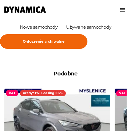
Nowe samochody
Używane samochody
Ogłoszenie archiwalne
Podobne
VAT
Kredyt 1% i Leasing 102%
VAT