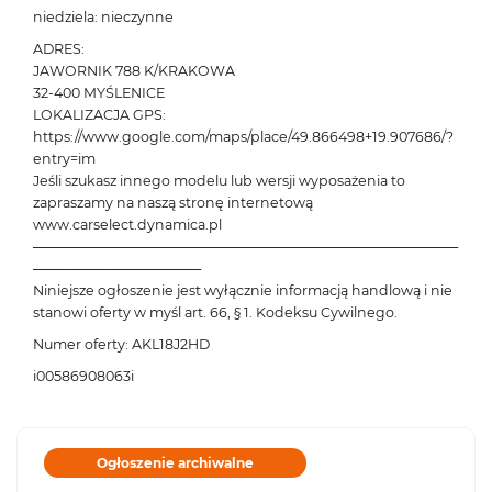
niedziela: nieczynne
ADRES:
JAWORNIK 788 K/KRAKOWA
32-400 MYŚLENICE
LOKALIZACJA GPS:
https://www.google.com/maps/place/49.866498+19.907686/?
entry=im
Jeśli szukasz innego modelu lub wersji wyposażenia to
zapraszamy na naszą stronę internetową
www.carselect.dynamica.pl
───────────────────────────────────────────
─────────────────
Niniejsze ogłoszenie jest wyłącznie informacją handlową i nie
stanowi oferty w myśl art. 66, § 1. Kodeksu Cywilnego.
Numer oferty: AKL18J2HD
i00586908063i
Ogłoszenie archiwalne