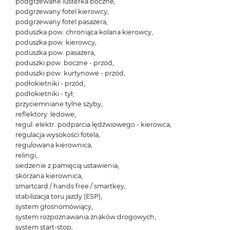
podgrzewane lusterka boczne,
podgrzewany fotel kierowcy,
podgrzewany fotel pasażera,
poduszka pow. chroniąca kolana kierowcy,
poduszka pow. kierowcy,
poduszka pow. pasażera,
poduszki pow. boczne - przód,
poduszki pow. kurtynowe - przód,
podłokietniki - przód,
podłokietniki - tył,
przyciemniane tylne szyby,
reflektory: ledowe,
regul. elektr. podparcia lędźwiowego - kierowca,
regulacja wysokości fotela,
regulowana kierownica,
relingi,
siedzenie z pamięcią ustawienia,
skórzana kierownica,
smartcard / hands free / smartkey,
stabilizacja toru jazdy (ESP),
system głośnomówiący,
system rozpoznawania znaków drogowych,
system start-stop,