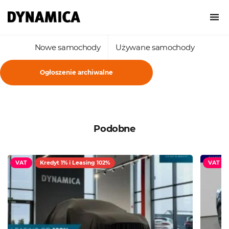
Nowe samochody
Używane samochody
Ogłoszenie archiwalne
Podobne
VAT
Kredyt 1% i Leasing 102%
VAT