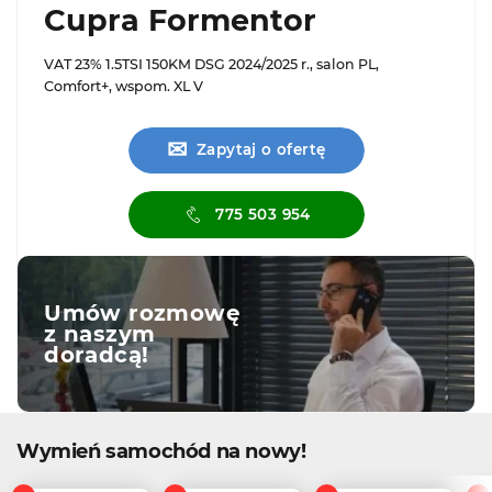
Cupra Formentor
VAT 23% 1.5TSI 150KM DSG 2024/2025 r., salon PL,
Comfort+, wspom. XL V
✉
Zapytaj o ofertę
775 503 954
Umów rozmowę
z naszym
doradcą!
Wymień samochód na nowy!