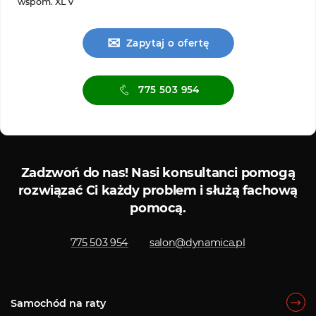
wspom. XL V
✉
Zapytaj o ofertę
775 503 954
is ASO
Serwis diagnostyczny
Zadzwoń do nas!
Nasi konsultanci pomogą
rozwiązać Ci każdy problem i służą fachową
pomocą.
775 503 954
salon@dynamica.pl
Samochód na raty