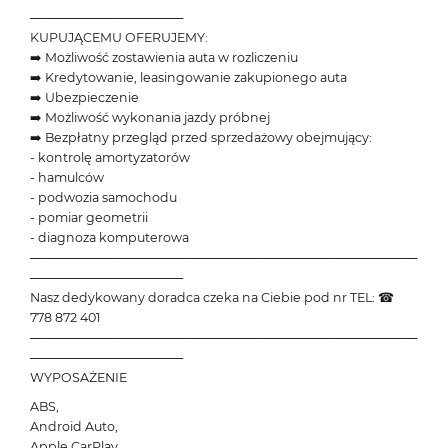
─────────────────
KUPUJĄCEMU OFERUJEMY:
➡️ Możliwość zostawienia auta w rozliczeniu
➡️ Kredytowanie, leasingowanie zakupionego auta
➡️ Ubezpieczenie
➡️ Możliwość wykonania jazdy próbnej
➡️ Bezpłatny przegląd przed sprzedażowy obejmujący:
- kontrolę amortyzatorów
- hamulców
- podwozia samochodu
- pomiar geometrii
- diagnoza komputerowa
───────────────────────────────────────────
─────────────────
Nasz dedykowany doradca czeka na Ciebie pod nr TEL: ☎
778 872 401
───────────────────────────────────────────
─────────────────
WYPOSAŻENIE
ABS,
Android Auto,
Apple CarPlay,