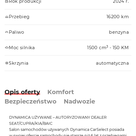
Rok produkcji
2024 r.
Przebieg
16200 km
Paliwo
benzyna
3
Moc silnika
1500 cm
- 150 KM
Skrzynia
automatyczna
Opis oferty
Komfort
Bezpieczeństwo
Nadwozie
DYNAMICA UŻYWANE – AUTORYZOWANY DEALER
SEAT/CUPRA/KIA/BAIC
Salon samochodów używanych Dynamica CarSelect posiada
w swojej ofercie samochody nie starsze niż 6 lat z przebiegami