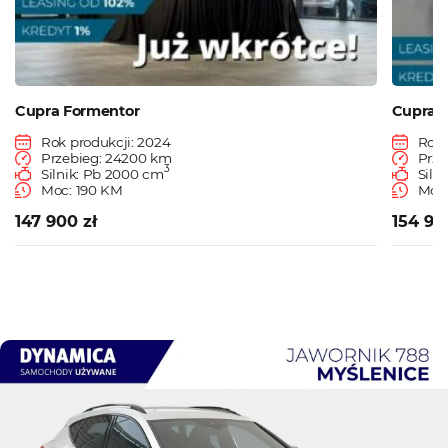
Cupra Formentor
Cupra 
Rok produkcji: 2024
Rok 
Przebieg: 24200 km
Prze
3
Silnik: Pb 2000 cm
Siln
Moc: 190 KM
Moc:
147 900 zł
154 90