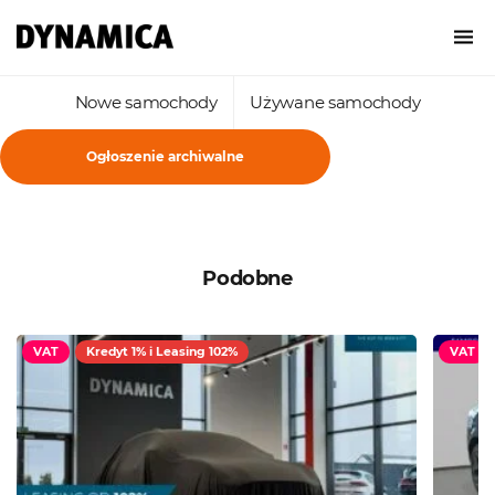
Nowe samochody
Używane samochody
Ogłoszenie archiwalne
Podobne
VAT
Kredyt 1% i Leasing 102%
VAT