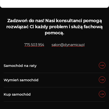
Serwis diagnostyczny
Sklep 
Zadzwoń do nas!
Nasi konsultanci pomogą
rozwiązać Ci każdy problem i służą fachową
pomocą.
775 503 954
salon@dynamica.pl
Samochód na raty
Wymień samochód
Kup samochód