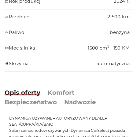
Rok produkcji
2024 r.
Przebieg
21500 km
Paliwo
benzyna
3
Moc silnika
1500 cm
- 150 KM
Skrzynia
automatyczna
Opis oferty
Komfort
Bezpieczeństwo
Nadwozie
DYNAMICA UŻYWANE – AUTORYZOWANY DEALER
SEAT/CUPRA/KIA/BAIC
Salon samochodów używanych Dynamica CarSelect posiada
w swojej ofercie samochody nie starsze niż 6 lat z przebiegami