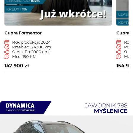
Cupra Formentor
Cupra 
Rok produkcji: 2024
Rok 
Przebieg: 24200 km
Prze
3
Silnik: Pb 2000 cm
Siln
Moc: 190 KM
Moc:
147 900 zł
154 90