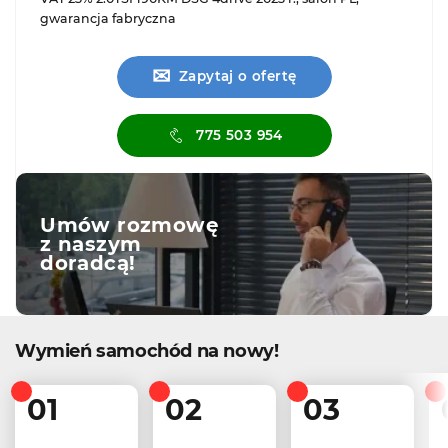
gwarancja fabryczna
✉
Zapytaj o ofertę
775 503 954
Umów rozmowę
z naszym
doradcą!
Wymień samochód na nowy!
01
02
03