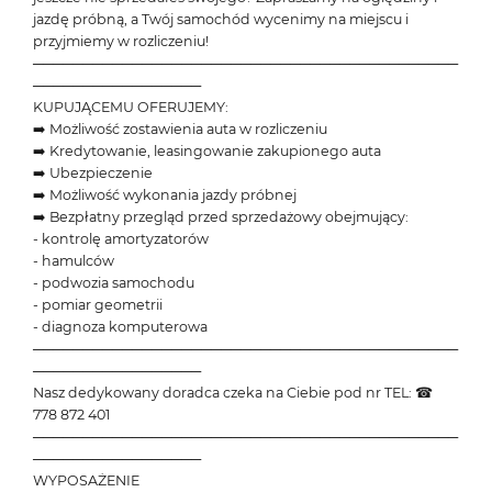
jazdę próbną, a Twój samochód wycenimy na miejscu i
przyjmiemy w rozliczeniu!
───────────────────────────────────────────
─────────────────
KUPUJĄCEMU OFERUJEMY:
➡️ Możliwość zostawienia auta w rozliczeniu
➡️ Kredytowanie, leasingowanie zakupionego auta
➡️ Ubezpieczenie
➡️ Możliwość wykonania jazdy próbnej
➡️ Bezpłatny przegląd przed sprzedażowy obejmujący:
- kontrolę amortyzatorów
- hamulców
- podwozia samochodu
- pomiar geometrii
- diagnoza komputerowa
───────────────────────────────────────────
─────────────────
Nasz dedykowany doradca czeka na Ciebie pod nr TEL: ☎
778 872 401
───────────────────────────────────────────
─────────────────
WYPOSAŻENIE