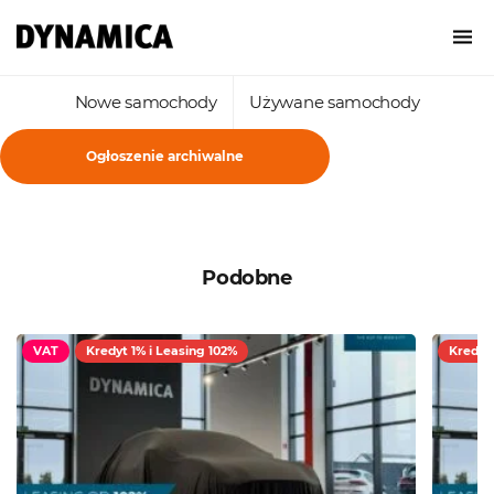
Nowe samochody
Używane samochody
Ogłoszenie archiwalne
Podobne
VAT
Kredyt 1% i Leasing 102%
Kredyt 