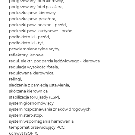
podgrzewany fotel kierowcy,
podgrzewany fotel pasażera,
poduszka pow. kierowcy,
poduszka pow. pasażera,
poduszki pow. boczne - przód,
poduszki pow. kurtynowe - przód,
podłokietniki - przód,
podłokietniki - tył,
przyciemniane tylne szyby,
reflektory: ledowe,
regul. elektr. podparcia lędźwiowego - kierowca,
regulacja wysokości fotela,
regulowana kierownica,
relingi,
siedzenie z pamięcią ustawienia,
skórzana kierownica,
stabilizacja toru jazdy (ESP),
system głośnomówiący,
system rozpoznawania znaków drogowych,
system start-stop,
system wspomagania hamowania,
tempomat przewidujący PCC,
uchwyt ISOFIX,