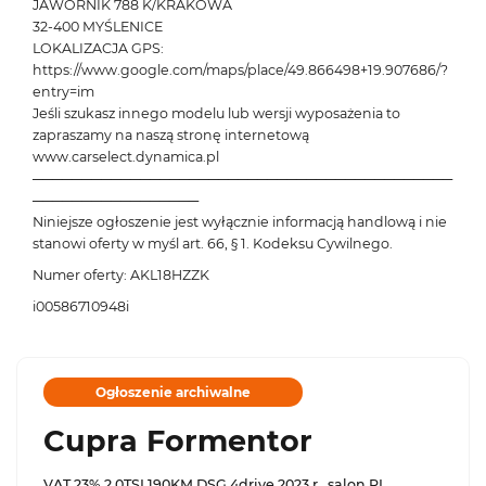
JAWORNIK 788 K/KRAKOWA
32-400 MYŚLENICE
LOKALIZACJA GPS:
https://www.google.com/maps/place/49.866498+19.907686/?
entry=im
Jeśli szukasz innego modelu lub wersji wyposażenia to
zapraszamy na naszą stronę internetową
www.carselect.dynamica.pl
───────────────────────────────────────────
─────────────────
Niniejsze ogłoszenie jest wyłącznie informacją handlową i nie
stanowi oferty w myśl art. 66, § 1. Kodeksu Cywilnego.
Numer oferty: AKL18HZZK
i00586710948i
Ogłoszenie archiwalne
Cupra Formentor
VAT 23% 2.0TSI 190KM DSG 4drive 2023 r., salon PL,