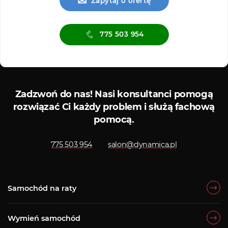
✉
Zapytaj o ofertę
775 503 954
is ASO
Serwis diagnostyczny
Zadzwoń do nas!
Nasi konsultanci pomogą
rozwiązać Ci każdy problem i służą fachową
pomocą.
775 503 954
salon@dynamica.pl
Samochód na raty
Wymień samochód