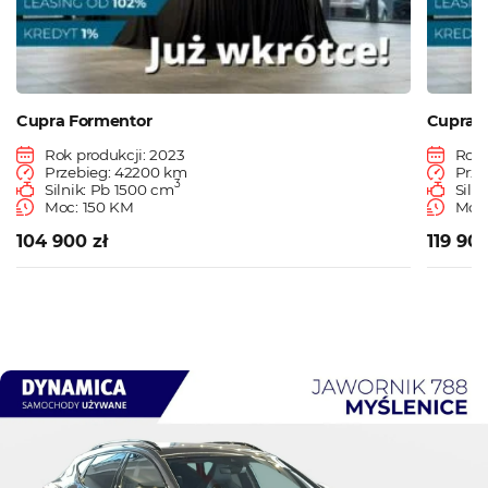
Cupra Formentor
Cupra 
Rok produkcji: 2023
Rok 
Przebieg: 42200 km
Prze
3
Silnik: Pb 1500 cm
Siln
Moc: 150 KM
Moc:
104 900 zł
119 900