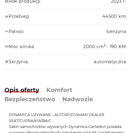
Rok produkcji
2023 r.
Przebieg
44500 km
Paliwo
benzyna
3
Moc silnika
2000 cm
- 190 KM
Skrzynia
automatyczna
Opis oferty
Komfort
Bezpieczeństwo
Nadwozie
DYNAMICA UŻYWANE – AUTORYZOWANY DEALER
SEAT/CUPRA/KIA/BAIC
Salon samochodów używanych Dynamica CarSelect posiada
w swojej ofercie samochody nie starsze niż 6 lat z przebiegami