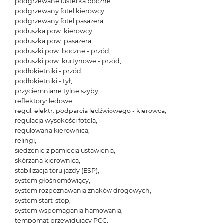
podgrzewane lusterka boczne,
podgrzewany fotel kierowcy,
podgrzewany fotel pasażera,
poduszka pow. kierowcy,
poduszka pow. pasażera,
poduszki pow. boczne - przód,
poduszki pow. kurtynowe - przód,
podłokietniki - przód,
podłokietniki - tył,
przyciemniane tylne szyby,
reflektory: ledowe,
regul. elektr. podparcia lędźwiowego - kierowca,
regulacja wysokości fotela,
regulowana kierownica,
relingi,
siedzenie z pamięcią ustawienia,
skórzana kierownica,
stabilizacja toru jazdy (ESP),
system głośnomówiący,
system rozpoznawania znaków drogowych,
system start-stop,
system wspomagania hamowania,
tempomat przewidujący PCC,