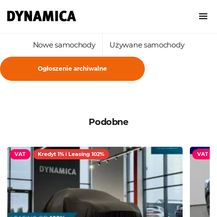
Nowe samochody
Używane samochody
Ogłoszenie archiwalne
Podobne
VAT
Kredyt 1% i Leasing 102%
VAT