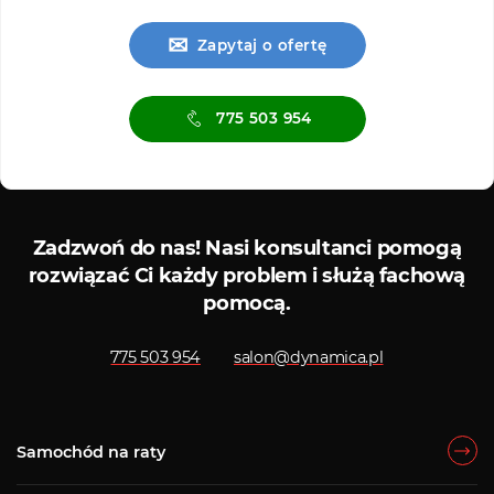
✉
Zapytaj o ofertę
775 503 954
O
Serwis diagnostyczny
Zadzwoń do nas!
Nasi konsultanci pomogą
rozwiązać Ci każdy problem i służą fachową
pomocą.
775 503 954
salon@dynamica.pl
Samochód na raty