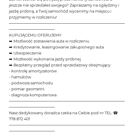
jeszcze nie sprzedałeś swojego? Zapraszamy na oględziny i
jazdę próbną, a Twój samochód wycenimy na miejscu i
przyjmiemy w rozliczeniu!
───────────────────────────────────────────
─────────────────
KUPUJĄCEMU OFERUJEMY:
➡️ Możliwość zostawienia auta w rozliczeniu
➡️ Kredytowanie, leasingowanie zakupionego auta
➡️ Ubezpieczenie
➡️ Możliwość wykonania jazdy próbnej
➡️ Bezpłatny przegląd przed sprzedażowy obejmujący:
- kontrolę amortyzatorów
- hamulców
- podwozia samochodu
- pomiar geometrii
- diagnoza komputerowa
───────────────────────────────────────────
─────────────────
Nasz dedykowany doradca czeka na Ciebie pod nr TEL: ☎
778 872 401
───────────────────────────────────────────
─────────────────