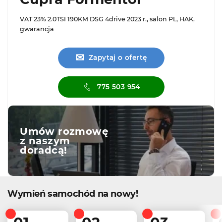
VAT 23% 2.0TSI 190KM DSG 4drive 2023 r., salon PL, HAK,
gwarancja
✉
Zapytaj o ofertę
775 503 954
Umów rozmowę
z naszym
doradcą!
Wymień samochód na nowy!