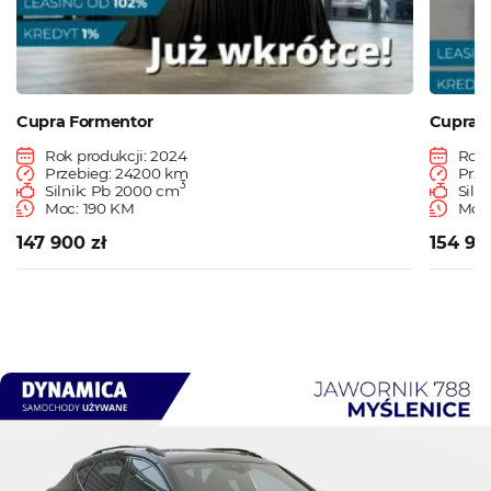
Cupra Formentor
Cupra 
Rok produkcji: 2024
Rok 
Przebieg: 24200 km
Prze
3
Silnik: Pb 2000 cm
Siln
Moc: 190 KM
Moc:
147 900 zł
154 90