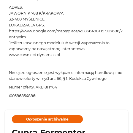
ADRES:
JAWORNIK 788 K/KRAKOWA
32-400 MYŚLENICE
LOKALIZACJA GPS:
https://www.google.com/maps/place/49.866498+19.907686/?
entry=im
Jeśli szukasz innego modelu lub wersji wyposażenia to
zapraszamy na naszą stronę internetową
www.carselect.dynamica.pl
───────────────────────────────────────────
─────────────────
Niniejsze ogłoszenie jest wyłącznie informacją handlową i nie
stanowi oferty w myśl art. 66, § 1. Kodeksu Cywilnego.
Numer oferty: AKL18HY64
i00586854886i
Ogłoszenie archiwalne
Cupra Formentor