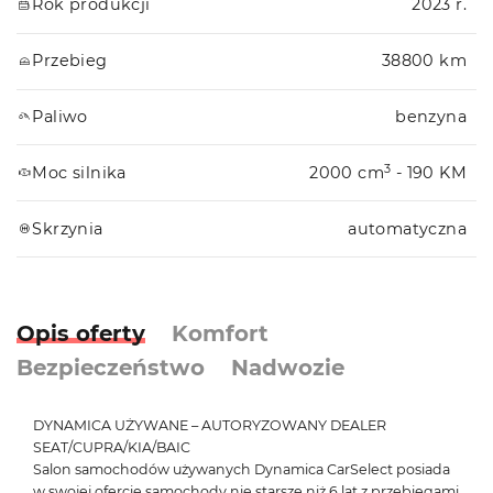
Rok produkcji
2023 r.
Przebieg
38800 km
Paliwo
benzyna
3
Moc silnika
2000 cm
- 190 KM
Skrzynia
automatyczna
Opis oferty
Komfort
Bezpieczeństwo
Nadwozie
DYNAMICA UŻYWANE – AUTORYZOWANY DEALER
SEAT/CUPRA/KIA/BAIC
Salon samochodów używanych Dynamica CarSelect posiada
w swojej ofercie samochody nie starsze niż 6 lat z przebiegami