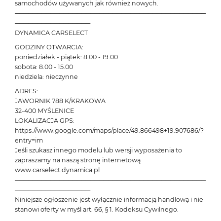
samochodów używanych jak również nowych.
───────────────────────────────────────────
─────────────────
DYNAMICA CARSELECT
GODZINY OTWARCIA:
poniedziałek - piątek: 8.00 - 19.00
sobota: 8.00 - 15.00
niedziela: nieczynne
ADRES:
JAWORNIK 788 K/KRAKOWA
32-400 MYŚLENICE
LOKALIZACJA GPS:
https://www.google.com/maps/place/49.866498+19.907686/?
entry=im
Jeśli szukasz innego modelu lub wersji wyposażenia to
zapraszamy na naszą stronę internetową
www.carselect.dynamica.pl
───────────────────────────────────────────
─────────────────
Niniejsze ogłoszenie jest wyłącznie informacją handlową i nie
stanowi oferty w myśl art. 66, § 1. Kodeksu Cywilnego.