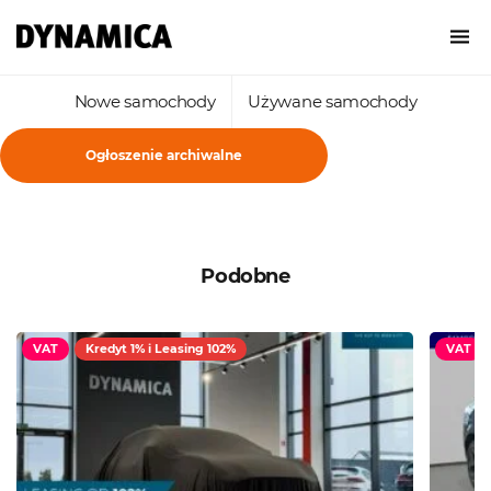
Nowe samochody
Używane samochody
Ogłoszenie archiwalne
Podobne
VAT
Kredyt 1% i Leasing 102%
VAT