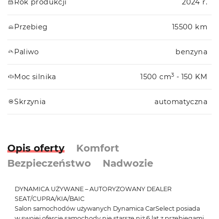
Rok produkcji
2024 r.
Przebieg
15500 km
Paliwo
benzyna
3
Moc silnika
1500 cm
- 150 KM
Skrzynia
automatyczna
Opis oferty
Komfort
Bezpieczeństwo
Nadwozie
DYNAMICA UŻYWANE – AUTORYZOWANY DEALER
SEAT/CUPRA/KIA/BAIC
Salon samochodów używanych Dynamica CarSelect posiada
w swojej ofercie samochody nie starsze niż 6 lat z przebiegami