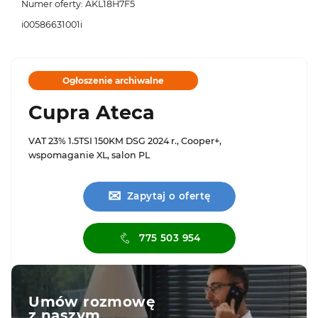
Numer oferty: AKL18H7F5
i00586631001i
Ogłoszenie archiwalne
Cupra Ateca
VAT 23% 1.5TSI 150KM DSG 2024 r., Cooper+,
wspomaganie XL, salon PL
✉
Zapytaj o ofertę
775 503 954
Umów rozmowę
z naszym