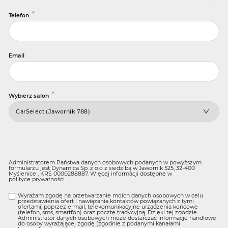
*
Telefon
Email
*
Wybierz salon
Administratorem Państwa danych osobowych podanych w powyższym
formularzu jest Dynamica Sp. z o.o z siedzibą w Jawornik 525, 32-400
Myślenice , KRS 0000288887. Więcej informacji dostępne w
polityce prywatności
.
Wyrażam zgodę na przetwarzanie moich danych osobowych w celu
przedstawienia ofert i nawiązania kontaktów powiązanych z tymi
ofertami, poprzez e-mail, telekomunikacyjne urządzenia końcowe
(telefon, sms, smartfon) oraz pocztę tradycyjną. Dzięki tej zgodzie
Administrator danych osobowych może dostarczać informacje handlowe
do osoby wyrażającej zgodę (zgodnie z podanymi kanałami