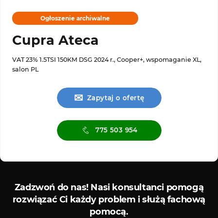
Ogłoszenie archiwalne
Cupra Ateca
VAT 23% 1.5TSI 150KM DSG 2024 r., Cooper+, wspomaganie XL,
salon PL
✉
Zapytaj o ofertę
775 503 954
Serwis diagnostyczny
S
Zadzwoń do nas!
Nasi konsultanci pomogą
rozwiązać Ci każdy problem i służą fachową
pomocą.