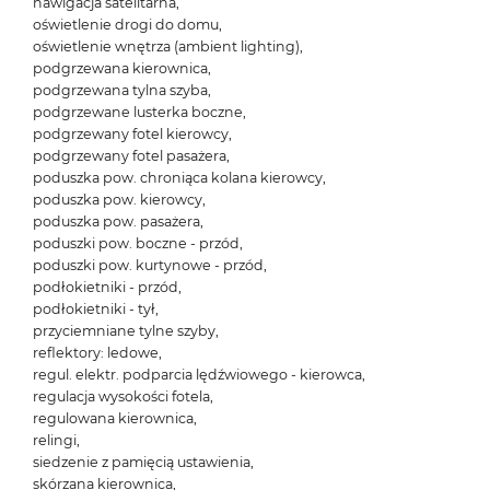
nawigacja satelitarna,
oświetlenie drogi do domu,
oświetlenie wnętrza (ambient lighting),
podgrzewana kierownica,
podgrzewana tylna szyba,
podgrzewane lusterka boczne,
podgrzewany fotel kierowcy,
podgrzewany fotel pasażera,
poduszka pow. chroniąca kolana kierowcy,
poduszka pow. kierowcy,
poduszka pow. pasażera,
poduszki pow. boczne - przód,
poduszki pow. kurtynowe - przód,
podłokietniki - przód,
podłokietniki - tył,
przyciemniane tylne szyby,
reflektory: ledowe,
regul. elektr. podparcia lędźwiowego - kierowca,
regulacja wysokości fotela,
regulowana kierownica,
relingi,
siedzenie z pamięcią ustawienia,
skórzana kierownica,