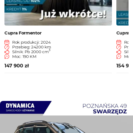
Cupra Formentor
Cupra 
Rok produkcji: 2024
Rok 
Przebieg: 24200 km
Prze
3
Silnik: Pb 2000 cm
Siln
Moc: 190 KM
Moc:
147 900 zł
154 90