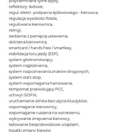
przyciemniane tylne szyby,
reflektory: ledowe,
regul. elektr. podparcia lędźwiowego - kierowca,
regulacja wysokości fotela,
regulowana kierownica,
relingi,
siedzenie z pamięcią ustawienia,
skórzana kierownica,
smartcard / hands free / smartkey,
stabilizacja toru jazdy (ESP),
system głośnomówiący,
system nagłośnienia,
system rozpoznawania znaków drogowych,
system start-stop,
system wspomagania hamowania,
tempomat przewidujący PCC,
uchwyt ISOFIX,
uruchamianie silnika bez użycia kluczyków,
wspomaganie kierownicy,
wspomaganie ruszania na wzniesieniu,
wykrywanie zmęczenia kierowcy,
ładowanie bezprzewodowe urządzeń,
łopatki zmiany biegów