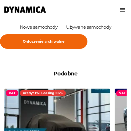
Nowe samochody
Używane samochody
Ogłoszenie archiwalne
Podobne
VAT
Kredyt 1% i Leasing 102%
VAT