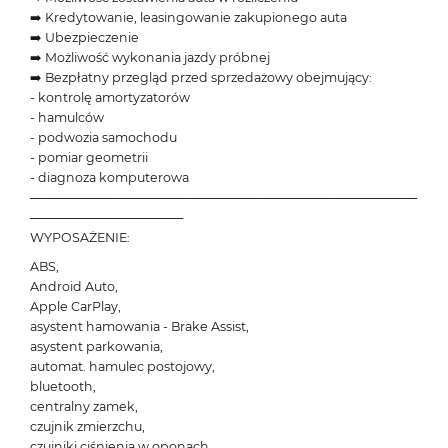
➡️ Kredytowanie, leasingowanie zakupionego auta
➡️ Ubezpieczenie
➡️ Możliwość wykonania jazdy próbnej
➡️ Bezpłatny przegląd przed sprzedażowy obejmujący:
- kontrolę amortyzatorów
- hamulców
- podwozia samochodu
- pomiar geometrii
- diagnoza komputerowa
───────────────────────────────────────────
─────────────────
WYPOSAŻENIE:
ABS,
Android Auto,
Apple CarPlay,
asystent hamowania - Brake Assist,
asystent parkowania,
automat. hamulec postojowy,
bluetooth,
centralny zamek,
czujnik zmierzchu,
czujniki ciśnienia w oponach,