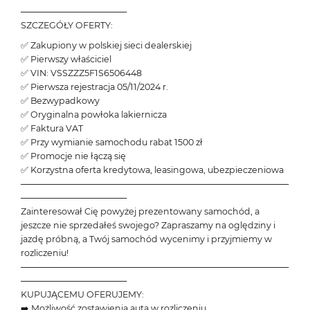
─────────────────
SZCZEGÓŁY OFERTY:
✅ Zakupiony w polskiej sieci dealerskiej
✅ Pierwszy właściciel
✅ VIN: VSSZZZ5F1S6506448
✅ Pierwsza rejestracja 05/11/2024 r.
✅ Bezwypadkowy
✅ Oryginalna powłoka lakiernicza
✅ Faktura VAT
✅ Przy wymianie samochodu rabat 1500 zł
✅ Promocje nie łączą się
✅ Korzystna oferta kredytowa, leasingowa, ubezpieczeniowa
───────────────────────────────────────────
─────────────────
Zainteresował Cię powyżej prezentowany samochód, a
jeszcze nie sprzedałeś swojego? Zapraszamy na oględziny i
jazdę próbną, a Twój samochód wycenimy i przyjmiemy w
rozliczeniu!
───────────────────────────────────────────
─────────────────
KUPUJĄCEMU OFERUJEMY:
➡️ Możliwość zostawienia auta w rozliczeniu