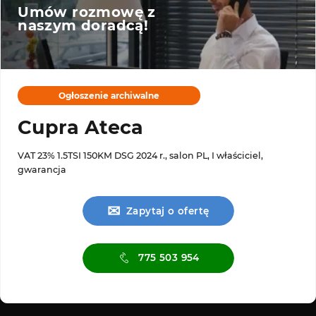
Umów rozmowę z
naszym doradcą!
Ogłoszenie archiwalne
Cupra Ateca
VAT 23% 1.5TSI 150KM DSG 2024 r., salon PL, I właściciel,
gwarancja
✉
Zapytaj o ofertę
775 503 954
Serwis ASO
Serwis