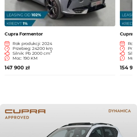
Cupra Formentor
Cupra 
Rok produkcji: 2024
Rok 
Przebieg: 24200 km
Prze
3
Silnik: Pb 2000 cm
Siln
Moc: 190 KM
Moc:
147 900 zł
154 90