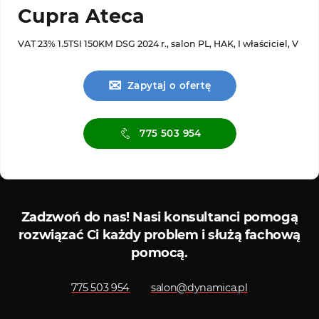
Cupra Ateca
VAT 23% 1.5TSI 150KM DSG 2024 r., salon PL, HAK, I właściciel, V
✉
Zapytaj o ofertę
775 503 954
O
Serwis diagnostyczny
Zadzwoń do nas!
Nasi konsultanci pomogą
rozwiązać Ci każdy problem i służą fachową
pomocą.
775 503 954
salon@dynamica.pl