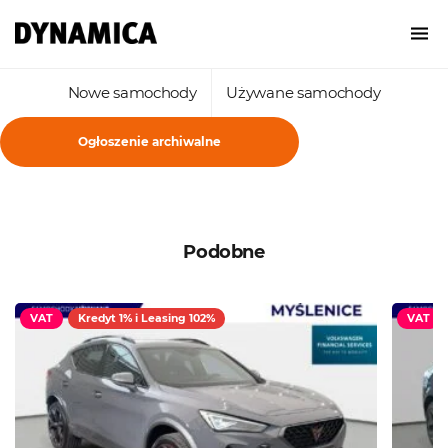
Nowe samochody
Używane samochody
Ogłoszenie archiwalne
Podobne
VAT
Kredyt 1% i Leasing 102%
VAT