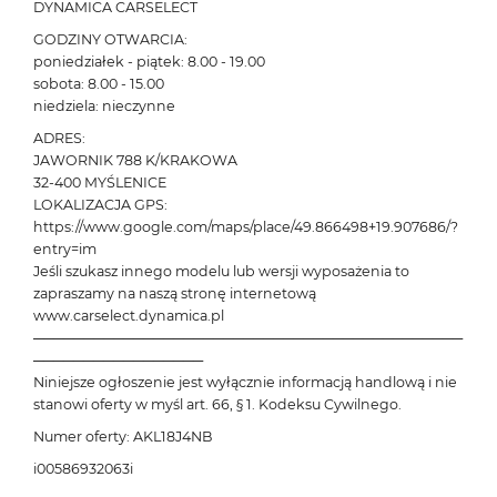
DYNAMICA CARSELECT
GODZINY OTWARCIA:
poniedziałek - piątek: 8.00 - 19.00
sobota: 8.00 - 15.00
niedziela: nieczynne
ADRES:
JAWORNIK 788 K/KRAKOWA
32-400 MYŚLENICE
LOKALIZACJA GPS:
https://www.google.com/maps/place/49.866498+19.907686/?
entry=im
Jeśli szukasz innego modelu lub wersji wyposażenia to
zapraszamy na naszą stronę internetową
www.carselect.dynamica.pl
───────────────────────────────────────────
─────────────────
Niniejsze ogłoszenie jest wyłącznie informacją handlową i nie
stanowi oferty w myśl art. 66, § 1. Kodeksu Cywilnego.
Numer oferty: AKL18J4NB
i00586932063i