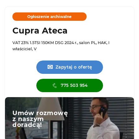
Ogłoszenie archiwalne
Cupra Ateca
VAT 23% 1.5TSI 150KM DSG 2024 r., salon PL, HAK, I
właściciel, V
✉
Zapytaj o ofertę
775 503 954
Umów rozmowę
z naszym
doradcą!