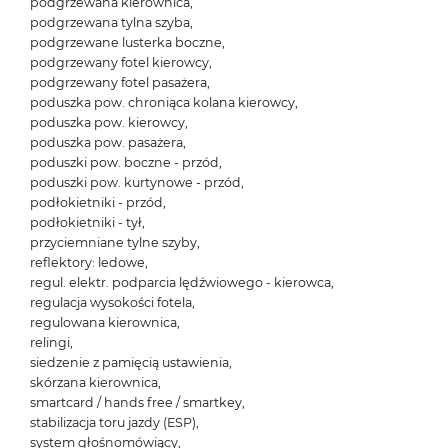
podgrzewana kierownica,
podgrzewana tylna szyba,
podgrzewane lusterka boczne,
podgrzewany fotel kierowcy,
podgrzewany fotel pasażera,
poduszka pow. chroniąca kolana kierowcy,
poduszka pow. kierowcy,
poduszka pow. pasażera,
poduszki pow. boczne - przód,
poduszki pow. kurtynowe - przód,
podłokietniki - przód,
podłokietniki - tył,
przyciemniane tylne szyby,
reflektory: ledowe,
regul. elektr. podparcia lędźwiowego - kierowca,
regulacja wysokości fotela,
regulowana kierownica,
relingi,
siedzenie z pamięcią ustawienia,
skórzana kierownica,
smartcard / hands free / smartkey,
stabilizacja toru jazdy (ESP),
system głośnomówiący,