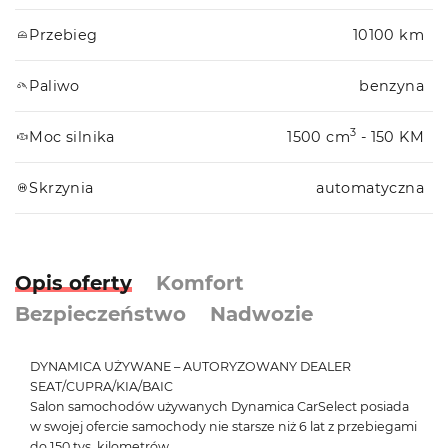
Przebieg
10100 km
Paliwo
benzyna
3
Moc silnika
1500 cm
- 150 KM
Skrzynia
automatyczna
Opis oferty
Komfort
Bezpieczeństwo
Nadwozie
DYNAMICA UŻYWANE – AUTORYZOWANY DEALER
SEAT/CUPRA/KIA/BAIC
Salon samochodów używanych Dynamica CarSelect posiada
w swojej ofercie samochody nie starsze niż 6 lat z przebiegami
do 150 tys. kilometrów.