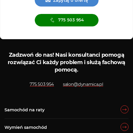
✉
Zapytaj o ofertę
775 503 954
Serwis ASO
Serwis
Zadzwoń do nas!
Nasi konsultanci pomogą
rozwiązać Ci każdy problem i służą fachową
pomocą.
775 503 954
salon@dynamica.pl
Samochód na raty
Wymień samochód