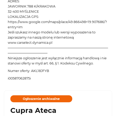
ADRES:
JAWORNIK 788 K/KRAKOWA
32-400 MYŚLENICE
LOKALIZACJA GPS:
https://www.google.com/maps/place/49.866498+19.907686/?
entry=im
Jeśli szukasz innego modelu lub wersji wyposażenia to
zapraszamy na naszą stronę internetową
www.carselect.dynamica.pl
───────────────────────────────────────────
─────────────────
Niniejsze ogłoszenie jest wyłącznie informacją handlową i nie
stanowi oferty w myśl art. 66, § 1. Kodeksu Cywilnego.
Numer oferty: AKL18JFYB
i00587062875i
Ogłoszenie archiwalne
Cupra Ateca