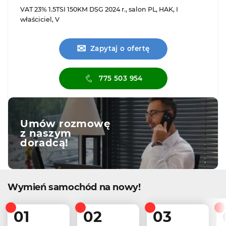
VAT 23% 1.5TSI 150KM DSG 2024 r., salon PL, HAK, I
właściciel, V
✉
Zapytaj o ofertę
775 503 954
Umów rozmowę
z naszym
doradcą!
Wymień samochód na nowy!
01
02
03