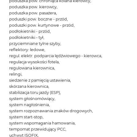
poduszka pow. chroniąca kolana kierowcy,
poduszka pow. kierowcy,
poduszka pow. pasażera,
poduszki pow. boczne - przód,
poduszki pow. kurtynowe - przód,
podłokietniki - przód,
podłokietniki - tył,
przyciemniane tylne szyby,
reflektory: ledowe,
regul. elektr. podparcia lędźwiowego - kierowca,
regulacja wysokości fotela,
regulowana kierownica,
relingi,
siedzenie z pamięcią ustawienia,
skórzana kierownica,
stabilizacja toru jazdy (ESP),
system głośnomówiący,
system nagłośnienia,
system rozpoznawania znaków drogowych,
system start-stop,
system wspomagania hamowania,
tempomat przewidujący PCC,
uchwyt ISOFIX,