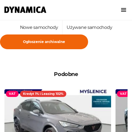
Nowe samochody
Używane samochody
Ogłoszenie archiwalne
Podobne
VAT
Kredyt 1% i Leasing 102%
VAT