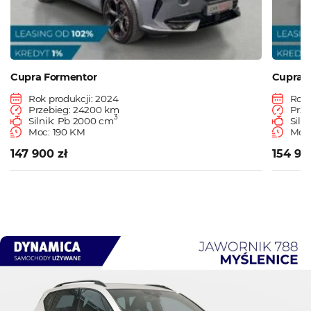
Cupra Formentor
Cupra 
Rok produkcji: 2024
Rok 
Przebieg: 24200 km
Prze
3
Silnik: Pb 2000 cm
Siln
Moc: 190 KM
Moc:
147 900 zł
154 90