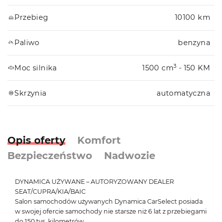
Przebieg
10100 km
Paliwo
benzyna
3
Moc silnika
1500 cm
- 150 KM
Skrzynia
automatyczna
Opis oferty
Komfort
Bezpieczeństwo
Nadwozie
DYNAMICA UŻYWANE – AUTORYZOWANY DEALER
SEAT/CUPRA/KIA/BAIC
Salon samochodów używanych Dynamica CarSelect posiada
w swojej ofercie samochody nie starsze niż 6 lat z przebiegami
do 150 tys. kilometrów.