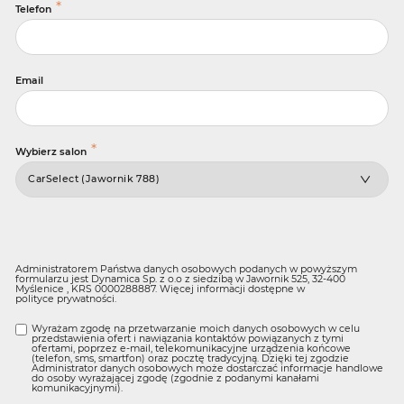
*
Telefon
Email
*
Wybierz salon
Administratorem Państwa danych osobowych podanych w powyższym
formularzu jest Dynamica Sp. z o.o z siedzibą w Jawornik 525, 32-400
Myślenice , KRS 0000288887. Więcej informacji dostępne w
polityce prywatności
.
Wyrażam zgodę na przetwarzanie moich danych osobowych w celu
przedstawienia ofert i nawiązania kontaktów powiązanych z tymi
ofertami, poprzez e-mail, telekomunikacyjne urządzenia końcowe
(telefon, sms, smartfon) oraz pocztę tradycyjną. Dzięki tej zgodzie
Administrator danych osobowych może dostarczać informacje handlowe
do osoby wyrażającej zgodę (zgodnie z podanymi kanałami
komunikacyjnymi).