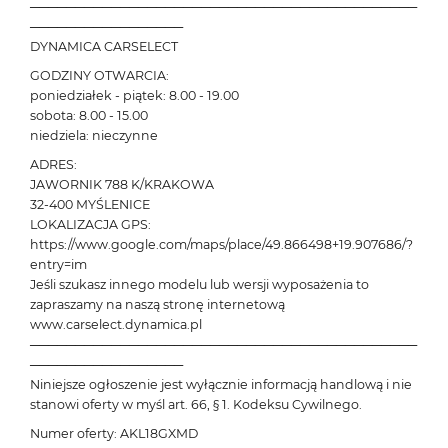
───────────────────────────────────────────
─────────────────
DYNAMICA CARSELECT
GODZINY OTWARCIA:
poniedziałek - piątek: 8.00 - 19.00
sobota: 8.00 - 15.00
niedziela: nieczynne
ADRES:
JAWORNIK 788 K/KRAKOWA
32-400 MYŚLENICE
LOKALIZACJA GPS:
https://www.google.com/maps/place/49.866498+19.907686/?
entry=im
Jeśli szukasz innego modelu lub wersji wyposażenia to
zapraszamy na naszą stronę internetową
www.carselect.dynamica.pl
───────────────────────────────────────────
─────────────────
Niniejsze ogłoszenie jest wyłącznie informacją handlową i nie
stanowi oferty w myśl art. 66, § 1. Kodeksu Cywilnego.
Numer oferty: AKL18GXMD