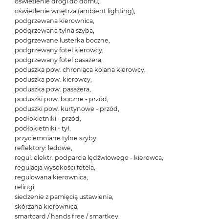
oświetlenie drogi do domu,
oświetlenie wnętrza (ambient lighting),
podgrzewana kierownica,
podgrzewana tylna szyba,
podgrzewane lusterka boczne,
podgrzewany fotel kierowcy,
podgrzewany fotel pasażera,
poduszka pow. chroniąca kolana kierowcy,
poduszka pow. kierowcy,
poduszka pow. pasażera,
poduszki pow. boczne - przód,
poduszki pow. kurtynowe - przód,
podłokietniki - przód,
podłokietniki - tył,
przyciemniane tylne szyby,
reflektory: ledowe,
regul. elektr. podparcia lędźwiowego - kierowca,
regulacja wysokości fotela,
regulowana kierownica,
relingi,
siedzenie z pamięcią ustawienia,
skórzana kierownica,
smartcard / hands free / smartkey,