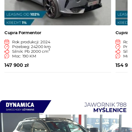
Cupra Formentor
Cupra 
Rok produkcji: 2024
Rok 
Przebieg: 24200 km
Prze
3
Silnik: Pb 2000 cm
Siln
Moc: 190 KM
Moc:
147 900 zł
154 90