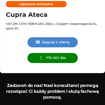
Ogłoszenie archiwalne
Cupra Ateca
VAT 23% 1.5TSI 150KM DSG 2024 r., Cooper+, wspomaganie XL,
salon PL
✉
Zapytaj o ofertę
775 503 954
is ASO
Serwis diagnostyczny
Zadzwoń do nas!
Nasi konsultanci pomogą
rozwiązać Ci każdy problem i służą fachową
pomocą.