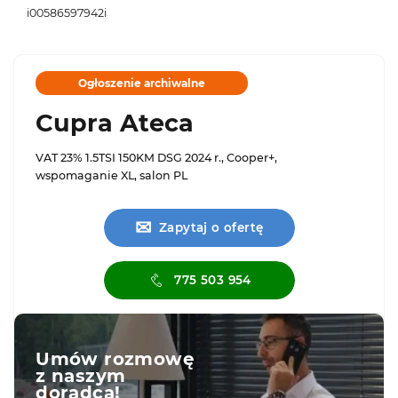
i00586597942i
Ogłoszenie archiwalne
Cupra Ateca
VAT 23% 1.5TSI 150KM DSG 2024 r., Cooper+,
wspomaganie XL, salon PL
✉
Zapytaj o ofertę
775 503 954
Umów rozmowę
z naszym
doradcą!