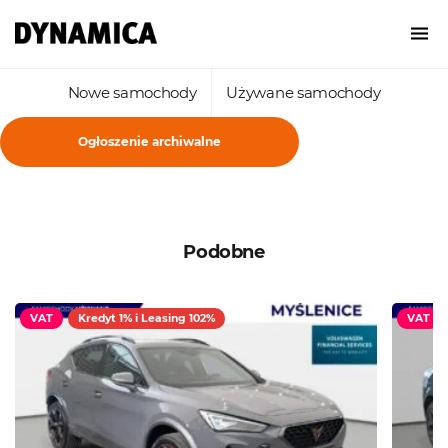
Nowe samochody
Używane samochody
Ogłoszenie archiwalne
Podobne
VAT
Kredyt 1% i Leasing 102%
VAT