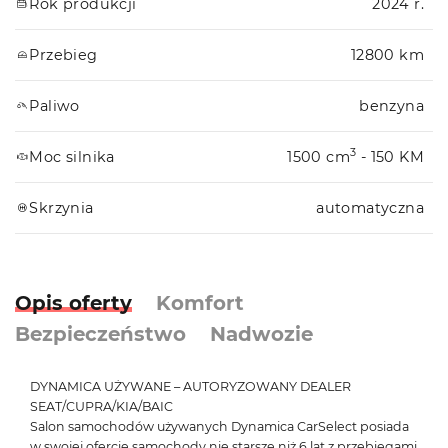
Rok produkcji
2024 r.
Przebieg
12800 km
Paliwo
benzyna
3
Moc silnika
1500 cm
- 150 KM
Skrzynia
automatyczna
Opis oferty
Komfort
Bezpieczeństwo
Nadwozie
DYNAMICA UŻYWANE – AUTORYZOWANY DEALER
SEAT/CUPRA/KIA/BAIC
Salon samochodów używanych Dynamica CarSelect posiada
w swojej ofercie samochody nie starsze niż 6 lat z przebiegami