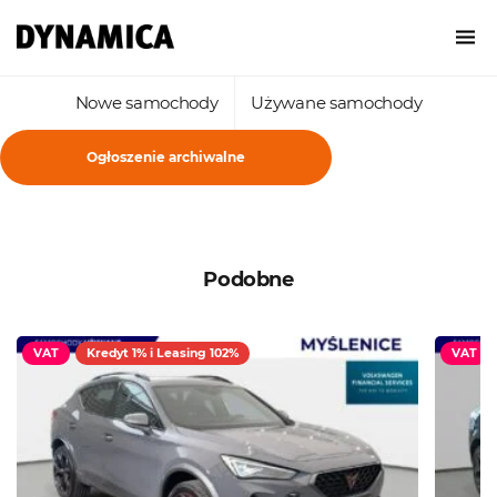
Nowe samochody
Używane samochody
Ogłoszenie archiwalne
Podobne
VAT
Kredyt 1% i Leasing 102%
VAT