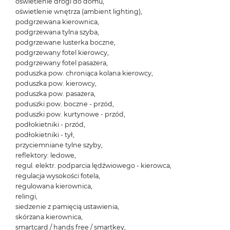
oświetlenie drogi do domu,
oświetlenie wnętrza (ambient lighting),
podgrzewana kierownica,
podgrzewana tylna szyba,
podgrzewane lusterka boczne,
podgrzewany fotel kierowcy,
podgrzewany fotel pasażera,
poduszka pow. chroniąca kolana kierowcy,
poduszka pow. kierowcy,
poduszka pow. pasażera,
poduszki pow. boczne - przód,
poduszki pow. kurtynowe - przód,
podłokietniki - przód,
podłokietniki - tył,
przyciemniane tylne szyby,
reflektory: ledowe,
regul. elektr. podparcia lędźwiowego - kierowca,
regulacja wysokości fotela,
regulowana kierownica,
relingi,
siedzenie z pamięcią ustawienia,
skórzana kierownica,
smartcard / hands free / smartkey,