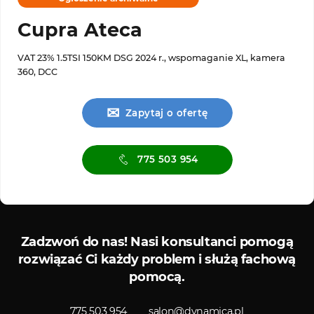
Cupra Ateca
VAT 23% 1.5TSI 150KM DSG 2024 r., wspomaganie XL, kamera
360, DCC
✉
Zapytaj o ofertę
775 503 954
Serwis ASO
Serwis
Zadzwoń do nas!
Nasi konsultanci pomogą
rozwiązać Ci każdy problem i służą fachową
pomocą.
775 503 954
salon@dynamica.pl