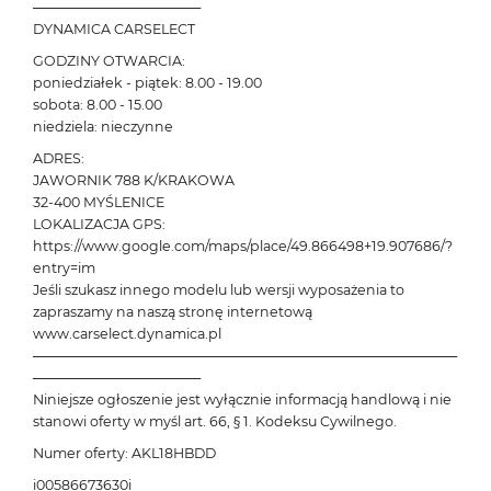
─────────────────
DYNAMICA CARSELECT
GODZINY OTWARCIA:
poniedziałek - piątek: 8.00 - 19.00
sobota: 8.00 - 15.00
niedziela: nieczynne
ADRES:
JAWORNIK 788 K/KRAKOWA
32-400 MYŚLENICE
LOKALIZACJA GPS:
https://www.google.com/maps/place/49.866498+19.907686/?
entry=im
Jeśli szukasz innego modelu lub wersji wyposażenia to
zapraszamy na naszą stronę internetową
www.carselect.dynamica.pl
───────────────────────────────────────────
─────────────────
Niniejsze ogłoszenie jest wyłącznie informacją handlową i nie
stanowi oferty w myśl art. 66, § 1. Kodeksu Cywilnego.
Numer oferty: AKL18HBDD
i00586673630i