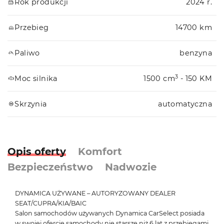
Rok produkcji
2024 r.
Przebieg
14700 km
Paliwo
benzyna
3
Moc silnika
1500 cm
- 150 KM
Skrzynia
automatyczna
Opis oferty
Komfort
Bezpieczeństwo
Nadwozie
DYNAMICA UŻYWANE – AUTORYZOWANY DEALER
SEAT/CUPRA/KIA/BAIC
Salon samochodów używanych Dynamica CarSelect posiada
w swojej ofercie samochody nie starsze niż 6 lat z przebiegami