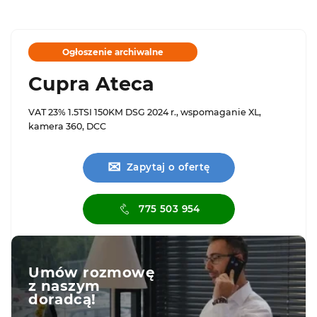
Ogłoszenie archiwalne
Cupra Ateca
VAT 23% 1.5TSI 150KM DSG 2024 r., wspomaganie XL,
kamera 360, DCC
✉
Zapytaj o ofertę
775 503 954
Umów rozmowę
z naszym
doradcą!