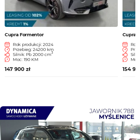
Cupra Formentor
Cupra 
Rok produkcji: 2024
Rok 
Przebieg: 24200 km
Prze
3
Silnik: Pb 2000 cm
Siln
Moc: 190 KM
Moc:
147 900 zł
154 90