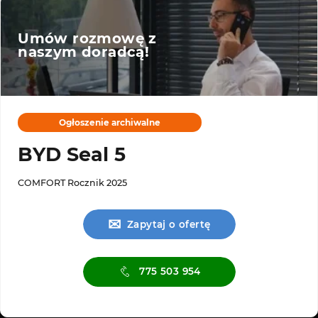
Umów rozmowę z
naszym doradcą!
Ogłoszenie archiwalne
BYD Seal 5
COMFORT Rocznik 2025
✉
Zapytaj o ofertę
775 503 954
Serwis ASO
Serwis