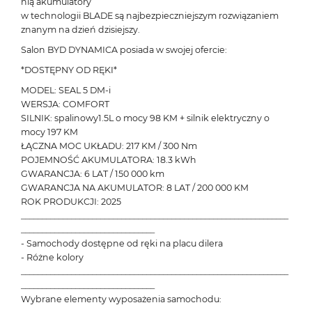
nią akumulatory
w technologii BLADE są najbezpieczniejszym rozwiązaniem
znanym na dzień dzisiejszy.
Salon BYD DYNAMICA posiada w swojej ofercie:
*DOSTĘPNY OD RĘKI*
MODEL: SEAL 5 DM-i
WERSJA: COMFORT
SILNIK: spalinowy1.5L o mocy 98 KM + silnik elektryczny o
mocy 197 KM
ŁĄCZNA MOC UKŁADU: 217 KM / 300 Nm
POJEMNOŚĆ AKUMULATORA: 18.3 kWh
GWARANCJA: 6 LAT / 150 000 km
GWARANCJA NA AKUMULATOR: 8 LAT / 200 000 KM
ROK PRODUKCJI: 2025
________________________________________________________________
________________________________
- Samochody dostępne od ręki na placu dilera
- Różne kolory
________________________________________________________________
________________________________
Wybrane elementy wyposażenia samochodu: