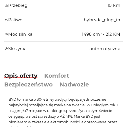
Przebieg
10 km
Paliwo
hybryda_plug_in
3
Moc silnika
1498 cm
- 212 KM
Skrzynia
automatyczna
Opis oferty
Komfort
Bezpieczeństwo
Nadwozie
BYD to marka o 30-letniej tradycji będąca jednocześnie
najszybciej rozwijającą się marką na świecie. W ubiegłym roku
osiągnęła7 miejsce w rankingu sprzedażyna całym świecie
osiągając wzrost sprzedaży o AŻ 41%. Marka BYD jest
pionierem w zakresie elektromobilności, a opracowane przez