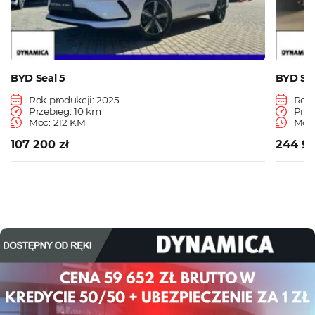
BYD Seal 5
BYD Se
Rok produkcji: 2025
Rok 
Przebieg: 10 km
Prze
Moc: 212 KM
Moc
107 200 zł
244 90