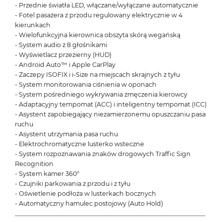
- Przednie światła LED, włączane/wyłączane automatycznie
- Fotel pasażera z przodu regulowany elektrycznie w 4
kierunkach
- Wielofunkcyjna kierownica obszyta skórą wegańską
- System audio z 8 głośnikami
- Wyświetlacz przezierny (HUD)
- Android Auto™ i Apple CarPlay
- Zaczepy ISOFIX i i-Size na miejscach skrajnych z tyłu
- System monitorowania ciśnienia w oponach
- System pośredniego wykrywania zmęczenia kierowcy
- Adaptacyjny tempomat (ACC) i inteligentny tempomat (ICC)
- Asystent zapobiegający niezamierzonemu opuszczaniu pasa
ruchu
- Asystent utrzymania pasa ruchu
- Elektrochromatyczne lusterko wsteczne
- System rozpoznawania znaków drogowych Traffic Sign
Recognition
- System kamer 360°
- Czujniki parkowania z przodu i z tyłu
- Oświetlenie podłoża w lusterkach bocznych
- Automatyczny hamulec postojowy (Auto Hold)
________________________________________________________________