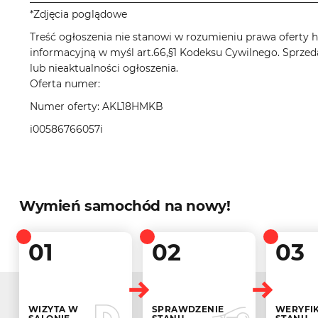
*Zdjęcia poglądowe
Treść ogłoszenia nie stanowi w rozumieniu prawa oferty ha
informacyjną w myśl art.66,§1 Kodeksu Cywilnego. Sprzed
lub nieaktualności ogłoszenia.
Oferta numer:
Numer oferty: AKL18HMKB
i00586766057i
Wymień samochód na nowy!
01
02
03
WIZYTA W
SPRAWDZENIE
WERYFI