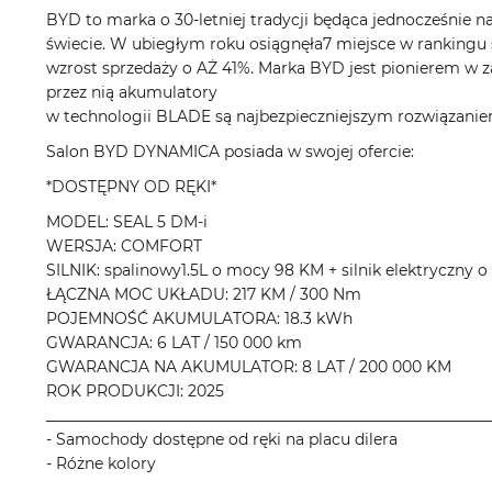
BYD to marka o 30-letniej tradycji będąca jednocześnie na
świecie. W ubiegłym roku osiągnęła7 miejsce w rankingu 
wzrost sprzedaży o AŻ 41%. Marka BYD jest pionierem w z
przez nią akumulatory
w technologii BLADE są najbezpieczniejszym rozwiązaniem
Salon BYD DYNAMICA posiada w swojej ofercie:
*DOSTĘPNY OD RĘKI*
MODEL: SEAL 5 DM-i
WERSJA: COMFORT
SILNIK: spalinowy1.5L o mocy 98 KM + silnik elektryczny 
ŁĄCZNA MOC UKŁADU: 217 KM / 300 Nm
POJEMNOŚĆ AKUMULATORA: 18.3 kWh
GWARANCJA: 6 LAT / 150 000 km
GWARANCJA NA AKUMULATOR: 8 LAT / 200 000 KM
ROK PRODUKCJI: 2025
__________________________________________________________
- Samochody dostępne od ręki na placu dilera
- Różne kolory
__________________________________________________________