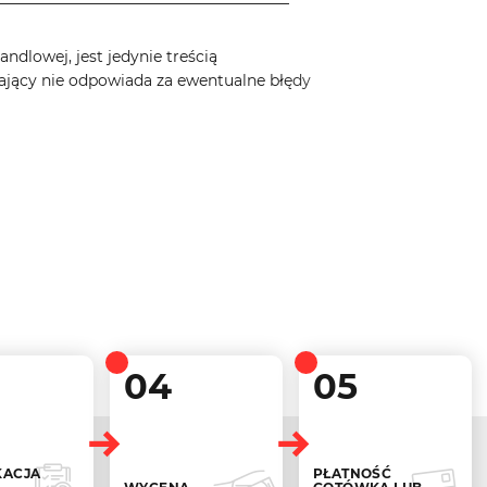
ndlowej, jest jedynie treścią
ający nie odpowiada za ewentualne błędy
04
05
KACJA
PŁATNOŚĆ