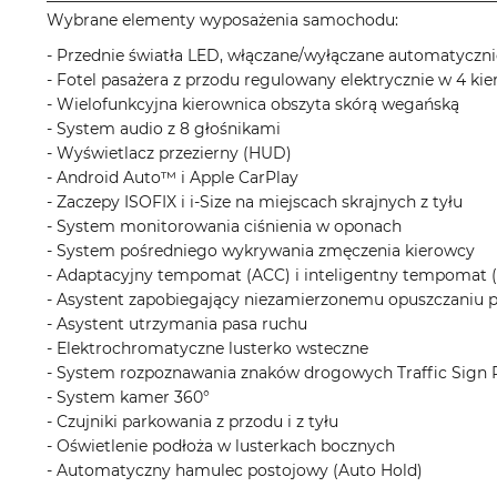
Wybrane elementy wyposażenia samochodu:
- Przednie światła LED, włączane/wyłączane automatyczni
- Fotel pasażera z przodu regulowany elektrycznie w 4 ki
- Wielofunkcyjna kierownica obszyta skórą wegańską
- System audio z 8 głośnikami
- Wyświetlacz przezierny (HUD)
- Android Auto™ i Apple CarPlay
- Zaczepy ISOFIX i i-Size na miejscach skrajnych z tyłu
- System monitorowania ciśnienia w oponach
- System pośredniego wykrywania zmęczenia kierowcy
- Adaptacyjny tempomat (ACC) i inteligentny tempomat (
- Asystent zapobiegający niezamierzonemu opuszczaniu 
- Asystent utrzymania pasa ruchu
- Elektrochromatyczne lusterko wsteczne
- System rozpoznawania znaków drogowych Traffic Sign 
- System kamer 360°
- Czujniki parkowania z przodu i z tyłu
- Oświetlenie podłoża w lusterkach bocznych
- Automatyczny hamulec postojowy (Auto Hold)
__________________________________________________________