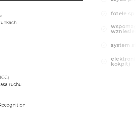
fotele spo
e
erunkach
wspomagan
wzniesien
system st
elektronic
kokpit)
ICC)
pasa ruchu
Recognition
______________________________________