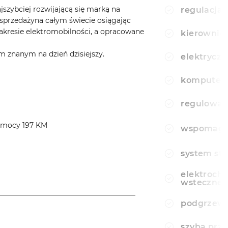
jszybciej rozwijającą się marką na
regulacja 
sprzedażyna całym świecie osiągając
akresie elektromobilności, a opracowane
kierownic
 znanym na dzień dzisiejszy.
elektryczn
komputer
regulowan
o mocy 197 KM
wspomagan
system sta
elektroch
wsteczne
______________________________________
podgrzewa
______________________________________
szyba prz