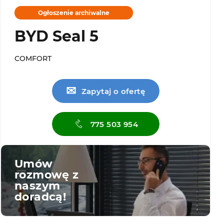
Ogłoszenie archiwalne
BYD Seal 5
COMFORT
✉
Zapytaj o ofertę
775 503 954
Umów
rozmowę z
naszym
doradcą!