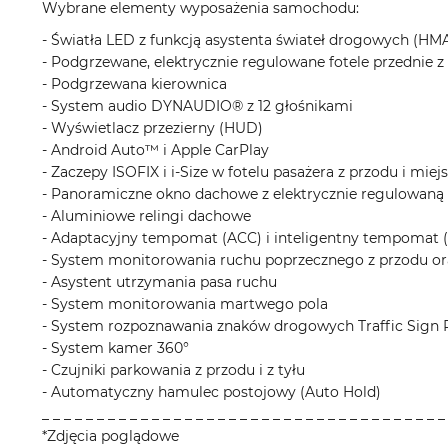
Wybrane elementy wyposażenia samochodu:
- Światła LED z funkcją asystenta świateł drogowych (HM
- Podgrzewane, elektrycznie regulowane fotele przednie z 
- Podgrzewana kierownica
- System audio DYNAUDIO® z 12 głośnikami
- Wyświetlacz przezierny (HUD)
- Android Auto™ i Apple CarPlay
- Zaczepy ISOFIX i i-Size w fotelu pasażera z przodu i miej
- Panoramiczne okno dachowe z elektrycznie regulowaną
- Aluminiowe relingi dachowe
- Adaptacyjny tempomat (ACC) i inteligentny tempomat (
- System monitorowania ruchu poprzecznego z przodu ora
- Asystent utrzymania pasa ruchu
- System monitorowania martwego pola
- System rozpoznawania znaków drogowych Traffic Sign 
- System kamer 360°
- Czujniki parkowania z przodu i z tyłu
- Automatyczny hamulec postojowy (Auto Hold)
_ _ _ _ _ _ _ _ _ _ _ _ _ _ _ _ _ _ _ _ _ _ _ _ _ _ _ _ _ _ _ _ _ _ _ _ _
*Zdjęcia poglądowe