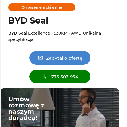
Ogłoszenie archiwalne
BYD Seal
BYD Seal Excellence - 530KM - AWD Unikalna
specyfikacja
✉
Zapytaj o ofertę
775 503 954
Umów
rozmowę z
naszym
doradcą!