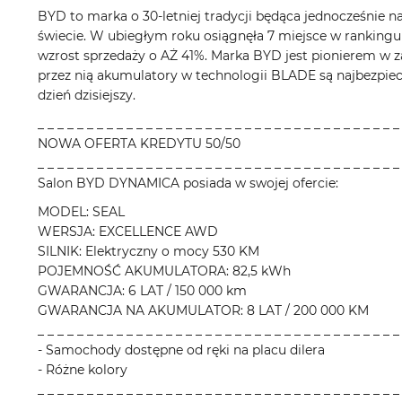
BYD to marka o 30-letniej tradycji będąca jednocześnie na
świecie. W ubiegłym roku osiągnęła 7 miejsce w rankingu
wzrost sprzedaży o AŻ 41%. Marka BYD jest pionierem w z
przez nią akumulatory w technologii BLADE są najbezpi
dzień dzisiejszy.
_ _ _ _ _ _ _ _ _ _ _ _ _ _ _ _ _ _ _ _ _ _ _ _ _ _ _ _ _ _ _ _ _ _ _ _ _
NOWA OFERTA KREDYTU 50/50
_ _ _ _ _ _ _ _ _ _ _ _ _ _ _ _ _ _ _ _ _ _ _ _ _ _ _ _ _ _ _ _ _ _ _ _ _
Salon BYD DYNAMICA posiada w swojej ofercie:
MODEL: SEAL
WERSJA: EXCELLENCE AWD
SILNIK: Elektryczny o mocy 530 KM
POJEMNOŚĆ AKUMULATORA: 82,5 kWh
GWARANCJA: 6 LAT / 150 000 km
GWARANCJA NA AKUMULATOR: 8 LAT / 200 000 KM
_ _ _ _ _ _ _ _ _ _ _ _ _ _ _ _ _ _ _ _ _ _ _ _ _ _ _ _ _ _ _ _ _ _ _ _ _
- Samochody dostępne od ręki na placu dilera
- Różne kolory
_ _ _ _ _ _ _ _ _ _ _ _ _ _ _ _ _ _ _ _ _ _ _ _ _ _ _ _ _ _ _ _ _ _ _ _ _