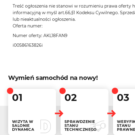
Treść ogłoszenia nie stanowi w rozumieniu prawa oferty ha
informacyjną w myśl art.66,§1 Kodeksu Cywilnego. Sprzed
lub nieaktualności ogłoszenia.
Oferta numer:
Numer oferty: AKL18FAN9
i00586163826i
Wymień samochód na nowy!
01
02
03
WIZYTA W
SPRAWDZENIE
WERYFI
SALONIE
STANU
STANU
DYNAMICA
TECHNICZNEGO
PRAWN