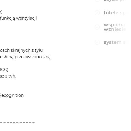
A)
fotele spo
funkcją wentylacji
wspomagan
wzniesien
system st
scach skrajnych z tyłu
 osłoną przeciwsłoneczną
ICC)
z z tyłu
Recognition
 _ _ _ _ _ _ _ _ _ _ _