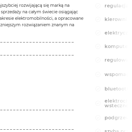
jszybciej rozwijającą się marką na
regulacja 
 sprzedaży na całym świecie osiągając
akresie elektromobilności, a opracowane
kierownic
eczniejszym rozwiązaniem znanym na
elektryczn
 _ _ _ _ _ _ _ _ _ _ _ _ _ _ _ _ _ _ _ _ _ _ _
komputer
 _ _ _ _ _ _ _ _ _ _ _ _ _ _ _ _ _ _ _ _ _ _ _
regulowan
wspomagan
bluetooth
elektroch
wsteczne
 _ _ _ _ _ _ _ _ _ _ _ _ _ _ _ _ _ _ _ _ _ _ _
podgrzewa
 _ _ _ _ _ _ _ _ _ _ _ _ _ _ _ _ _ _ _ _ _ _ _
szyba prz