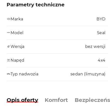
Parametry techniczne
Marka
BYD
Model
Seal
Wersja
bez wersji
Napęd
4x4
Typ nadwozia
sedan (limuzyna)
Opis oferty
Komfort
Bezpieczeń