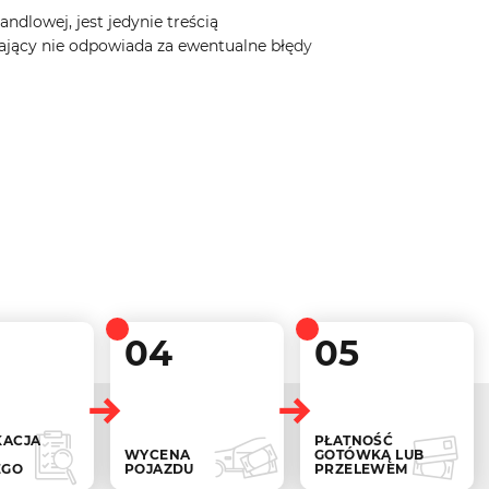
ndlowej, jest jedynie treścią
ający nie odpowiada za ewentualne błędy
04
05
KACJA
PŁATNOŚĆ
WYCENA
GOTÓWKĄ LUB
EGO
POJAZDU
PRZELEWEM