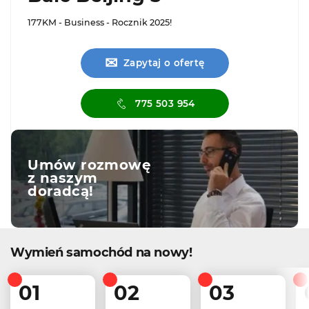
177KM - Business - Rocznik 2025!
✉
Zapytaj o ofertę
775 503 954
Umów rozmowę
z naszym
doradcą!
Wymień samochód na nowy!
01
02
03