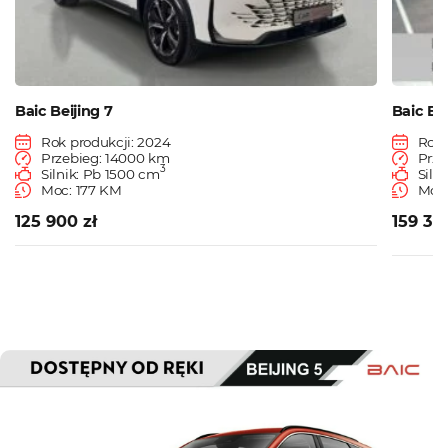
Baic Beijing 7
Baic Bei
Rok produkcji: 2024
Rok 
Przebieg: 14000 km
Prze
3
Silnik: Pb 1500 cm
Siln
Moc: 177 KM
Moc:
125 900 zł
159 30