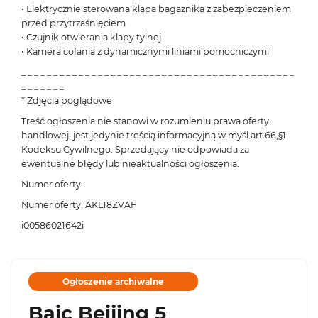
• Elektrycznie sterowana klapa bagażnika z zabezpieczeniem
przed przytrzaśnięciem
• Czujnik otwierania klapy tylnej
• Kamera cofania z dynamicznymi liniami pomocniczymi
_ _ _ _ _ _ _ _ _ _ _ _ _ _ _ _ _ _ _ _ _ _ _ _ _ _ _ _ _ _ _ _ _ _ _ _ _ _ _ _ _ _ _
_ _ _ _ _ _ _
* Zdjęcia poglądowe
Treść ogłoszenia nie stanowi w rozumieniu prawa oferty
handlowej, jest jedynie treścią informacyjną w myśl art.66,§1
Kodeksu Cywilnego. Sprzedający nie odpowiada za
ewentualne błędy lub nieaktualności ogłoszenia.
Numer oferty:
Numer oferty: AKL18ZVAF
i00586021642i
Ogłoszenie archiwalne
Baic Beijing 5