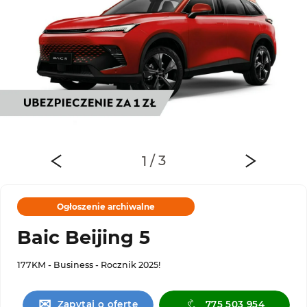
Ogłoszenie archiwalne
Baic Beijing 5
177KM - Business - Rocznik 2025!
✉
Zapytaj o ofertę
775 503 954