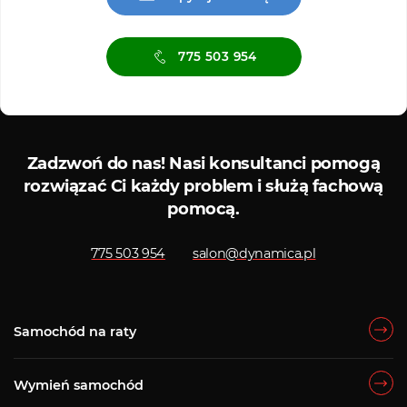
775 503 954
Serwis ASO
Serwis
Zadzwoń do nas!
Nasi konsultanci pomogą
rozwiązać Ci każdy problem i służą fachową
pomocą.
775 503 954
salon@dynamica.pl
Samochód na raty
Wymień samochód