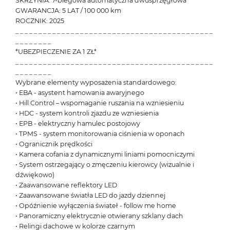
SKRZYNIA: 7-biegowa automatyczna dwusprzęgłowa
GWARANCJA: 5 LAT / 100 000 km
ROCZNIK: 2025
_ _ _ _ _ _ _ _ _ _ _ _ _ _ _ _ _ _ _ _ _ _ _ _ _ _ _ _ _ _ _ _ _ _ _ _ _ _ _ _ _ _ _
_ _ _ _ _ _ _ _
*UBEZPIECZENIE ZA 1 ZŁ*
_ _ _ _ _ _ _ _ _ _ _ _ _ _ _ _ _ _ _ _ _ _ _ _ _ _ _ _ _ _ _ _ _ _ _ _ _ _ _ _ _ _ _
_ _ _ _ _ _ _ _
Wybrane elementy wyposażenia standardowego:
• EBA - asystent hamowania awaryjnego
• Hill Control – wspomaganie ruszania na wzniesieniu
• HDC - system kontroli zjazdu ze wzniesienia
• EPB - elektryczny hamulec postojowy
• TPMS - system monitorowania ciśnienia w oponach
• Ogranicznik prędkości
• Kamera cofania z dynamicznymi liniami pomocniczymi
• System ostrzegający o zmęczeniu kierowcy (wizualnie i
dźwiękowo)
• Zaawansowane reflektory LED
• Zaawansowane światła LED do jazdy dziennej
• Opóźnienie wyłączenia świateł - follow me home
• Panoramiczny elektrycznie otwierany szklany dach
• Relingi dachowe w kolorze czarnym