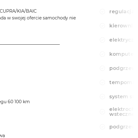
CUPRA/KIA/BAIC
regulacja 
a w swojej ofercie samochody nie
kierownic
elektryczn
────────────────────
komputer
podgrzewa
tempomat
system sta
iegu 60 100 km
elektroch
wsteczne
podgrzewa
owa