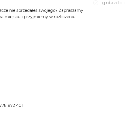
gniazdo u
────────────────────
zcze nie sprzedałeś swojego? Zapraszamy
a miejscu i przyjmiemy w rozliczeniu!
────────────────────
────────────────────
778 872 401
────────────────────