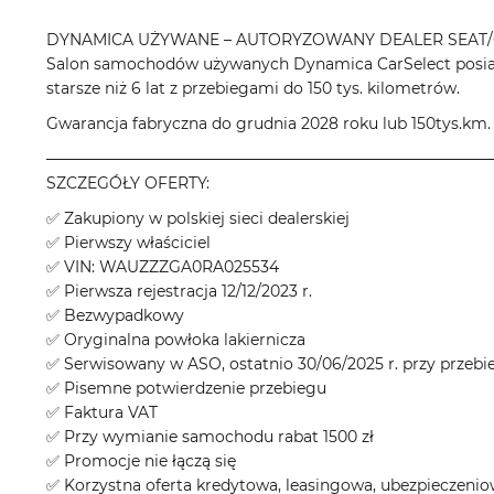
DYNAMICA UŻYWANE – AUTORYZOWANY DEALER SEAT/
Salon samochodów używanych Dynamica CarSelect posiad
starsze niż 6 lat z przebiegami do 150 tys. kilometrów.
Gwarancja fabryczna do grudnia 2028 roku lub 150tys.km.
────────────────────────────────────────
SZCZEGÓŁY OFERTY:
✅ Zakupiony w polskiej sieci dealerskiej
✅ Pierwszy właściciel
✅ VIN: WAUZZZGA0RA025534
✅ Pierwsza rejestracja 12/12/2023 r.
✅ Bezwypadkowy
✅ Oryginalna powłoka lakiernicza
✅ Serwisowany w ASO, ostatnio 30/06/2025 r. przy przeb
✅ Pisemne potwierdzenie przebiegu
✅ Faktura VAT
✅ Przy wymianie samochodu rabat 1500 zł
✅ Promocje nie łączą się
✅ Korzystna oferta kredytowa, leasingowa, ubezpieczeni