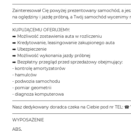
────────────────────────────────────────
Zainteresował Cię powyżej prezentowany samochód, a jes
na oględziny i jazdę próbną, a Twój samochód wycenimy n
────────────────────────────────────────
KUPUJĄCEMU OFERUJEMY:
➡️ Możliwość zostawienia auta w rozliczeniu
➡️ Kredytowanie, leasingowanie zakupionego auta
➡️ Ubezpieczenie
➡️ Możliwość wykonania jazdy próbnej
➡️ Bezpłatny przegląd przed sprzedażowy obejmujący:
- kontrolę amortyzatorów
- hamulców
- podwozia samochodu
- pomiar geometrii
- diagnoza komputerowa
────────────────────────────────────────
Nasz dedykowany doradca czeka na Ciebie pod nr TEL: ☎ 
────────────────────────────────────────
WYPOSAŻENIE
ABS,