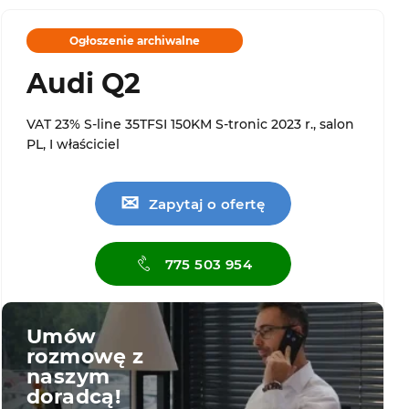
Ogłoszenie archiwalne
Audi Q2
VAT 23% S-line 35TFSI 150KM S-tronic 2023 r., salon
PL, I właściciel
✉
Zapytaj o ofertę
775 503 954
Umów
rozmowę z
naszym
doradcą!