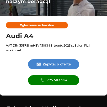
naszym doradcą!
Ogłoszenie archiwalne
Audi A4
VAT 23% 35TFSI mHEV 150KM S-tronic 2023 r., Salon PL, I
właściciel
✉
Zapytaj o ofertę
775 503 954
Serwis diagnostyczny
Sklep 