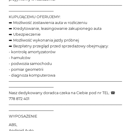
───────────────────────────────────────────
─────────────────
KUPUJĄCEMU OFERUJEMY:
➡️ Możliwość zostawienia auta w rozliczeniu
➡️ Kredytowanie, leasingowanie zakupionego auta
➡️ Ubezpieczenie
➡️ Możliwość wykonania jazdy próbnej
➡️ Bezpłatny przegląd przed sprzedażowy obejmujący:
- kontrolę amortyzatorów
- hamulców
- podwozia samochodu
- pomiar geometrii
- diagnoza komputerowa
───────────────────────────────────────────
─────────────────
Nasz dedykowany doradca czeka na Ciebie pod nr TEL: ☎
778 872 401
───────────────────────────────────────────
─────────────────
WYPOSAŻENIE
ABS,
Android Auto,