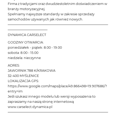
Firma z tradycjami oraz dwudziestoletnim doświadczeniem w
branży motoryzacyjnej.
Spełniamy najwyższe standardy w zakresie sprzedaży
samochodów używanych jak również nowych.
───────────────────────────────────────────
─────────────────
DYNAMICA CARSELECT
GODZINY OTWARCIA:
poniedziałek - piątek: 8.00 - 19.00
sobota: 8.00 - 15.00
niedziela: nieczynne
ADRES:
JAWORNIK 788 K/KRAKOWA
32-400 MYŚLENICE
LOKALIZACJA GPS:
https://www.google.com/maps/place/49.866498+19.907686/?
entry=im
Jeśli szukasz innego modelu lub wersji wyposażenia to
zapraszamy na naszą stronę internetową
www.carselect.dynamica.pl
───────────────────────────────────────────