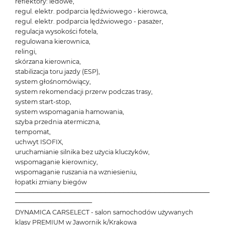
reflektory: ledowe,
regul. elektr. podparcia lędźwiowego - kierowca,
regul. elektr. podparcia lędźwiowego - pasażer,
regulacja wysokości fotela,
regulowana kierownica,
relingi,
skórzana kierownica,
stabilizacja toru jazdy (ESP),
system głośnomówiący,
system rekomendacji przerw podczas trasy,
system start-stop,
system wspomagania hamowania,
szyba przednia atermiczna,
tempomat,
uchwyt ISOFIX,
uruchamianie silnika bez użycia kluczyków,
wspomaganie kierownicy,
wspomaganie ruszania na wzniesieniu,
łopatki zmiany biegów
───────────────────────────────────────────
─────────────────
DYNAMICA CARSELECT - salon samochodów używanych
klasy PREMIUM w Jawornik k/Krakowa