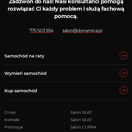
Zadzwoń do nas!
Nasi konsultanci pomogą
rozwiązać Ci każdy problem i służą fachową
pomocą.
775 503 954
salon@dynamica.pl
Samochód na raty
Wymień samochód
Kup samochód
O nas
Salon SEAT
Kontakt
Salon SEAT
Promocje
Salon CUPRA