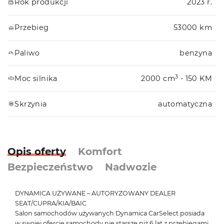
Rok produkcji
2023 r.
Przebieg
53000 km
Paliwo
benzyna
3
Moc silnika
2000 cm
- 150 KM
Skrzynia
automatyczna
Opis oferty
Komfort
Bezpieczeństwo
Nadwozie
DYNAMICA UŻYWANE – AUTORYZOWANY DEALER
SEAT/CUPRA/KIA/BAIC
Salon samochodów używanych Dynamica CarSelect posiada
w swojej ofercie samochody nie starsze niż 6 lat z przebiegami