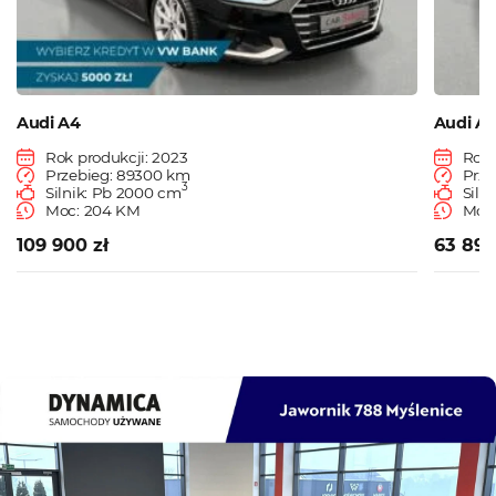
Audi A4
Audi A
Rok produkcji: 2023
Rok 
Przebieg: 89300 km
Prze
3
Silnik: Pb 2000 cm
Siln
Moc: 204 KM
Moc:
109 900 zł
63 890