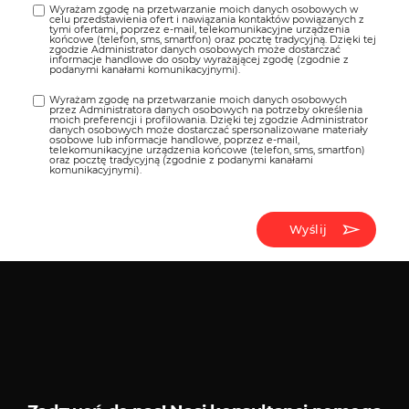
Wyrażam zgodę na przetwarzanie moich danych osobowych w
celu przedstawienia ofert i nawiązania kontaktów powiązanych z
tymi ofertami, poprzez e-mail, telekomunikacyjne urządzenia
końcowe (telefon, sms, smartfon) oraz pocztę tradycyjną. Dzięki tej
zgodzie Administrator danych osobowych może dostarczać
informacje handlowe do osoby wyrażającej zgodę (zgodnie z
podanymi kanałami komunikacyjnymi).
Wyrażam zgodę na przetwarzanie moich danych osobowych
przez Administratora danych osobowych na potrzeby określenia
moich preferencji i profilowania. Dzięki tej zgodzie Administrator
danych osobowych może dostarczać spersonalizowane materiały
osobowe lub informacje handlowe, poprzez e-mail,
telekomunikacyjne urządzenia końcowe (telefon, sms, smartfon)
oraz pocztę tradycyjną (zgodnie z podanymi kanałami
komunikacyjnymi).
Wyślij
Kredyty i leasingi
Serwis