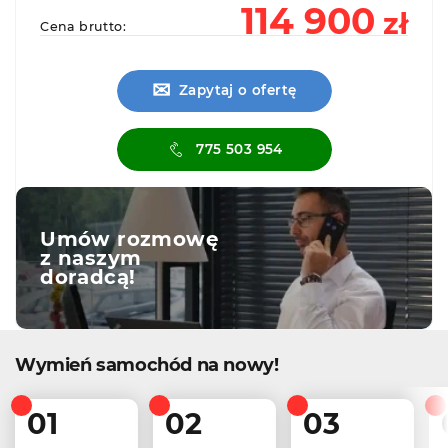
114 900
zł
Cena brutto:
✉
Zapytaj o ofertę
775 503 954
Umów rozmowę
z naszym
doradcą!
Wymień samochód na nowy!
01
02
03