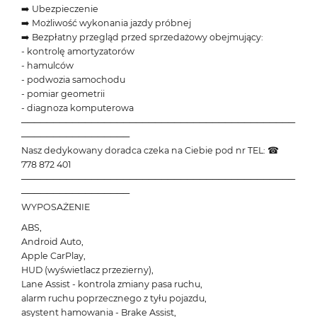
➡️ Ubezpieczenie
➡️ Możliwość wykonania jazdy próbnej
➡️ Bezpłatny przegląd przed sprzedażowy obejmujący:
- kontrolę amortyzatorów
- hamulców
- podwozia samochodu
- pomiar geometrii
- diagnoza komputerowa
───────────────────────────────────────────
─────────────────
Nasz dedykowany doradca czeka na Ciebie pod nr TEL: ☎
778 872 401
───────────────────────────────────────────
─────────────────
WYPOSAŻENIE
ABS,
Android Auto,
Apple CarPlay,
HUD (wyświetlacz przezierny),
Lane Assist - kontrola zmiany pasa ruchu,
alarm ruchu poprzecznego z tyłu pojazdu,
asystent hamowania - Brake Assist,