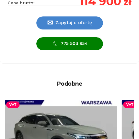
114 900
zł
Cena brutto:
✉
Zapytaj o ofertę
775 503 954
Podobne
VAT
VAT