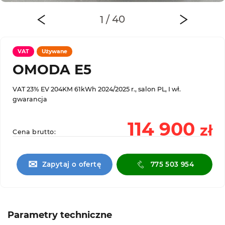
VAT
Używane
OMODA E5
VAT 23% EV 204KM 61kWh 2024/2025 r., salon PL, I wł.
gwarancja
114 900
zł
Cena brutto:
✉
Zapytaj o ofertę
775 503 954
Parametry techniczne