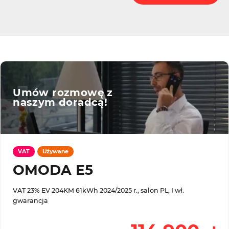
Umów rozmowę z
naszym doradcą!
VAT
Używane
OMODA E5
VAT 23% EV 204KM 61kWh 2024/2025 r., salon PL, I wł.
gwarancja