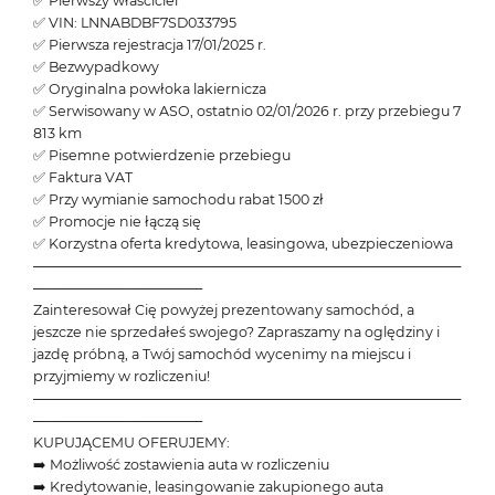
✅ Pierwszy właściciel
✅ VIN: LNNABDBF7SD033795
✅ Pierwsza rejestracja 17/01/2025 r.
✅ Bezwypadkowy
✅ Oryginalna powłoka lakiernicza
✅ Serwisowany w ASO, ostatnio 02/01/2026 r. przy przebiegu 7
813 km
✅ Pisemne potwierdzenie przebiegu
✅ Faktura VAT
✅ Przy wymianie samochodu rabat 1500 zł
✅ Promocje nie łączą się
✅ Korzystna oferta kredytowa, leasingowa, ubezpieczeniowa
───────────────────────────────────────────
─────────────────
Zainteresował Cię powyżej prezentowany samochód, a
jeszcze nie sprzedałeś swojego? Zapraszamy na oględziny i
jazdę próbną, a Twój samochód wycenimy na miejscu i
przyjmiemy w rozliczeniu!
───────────────────────────────────────────
─────────────────
KUPUJĄCEMU OFERUJEMY:
➡️ Możliwość zostawienia auta w rozliczeniu
➡️ Kredytowanie, leasingowanie zakupionego auta