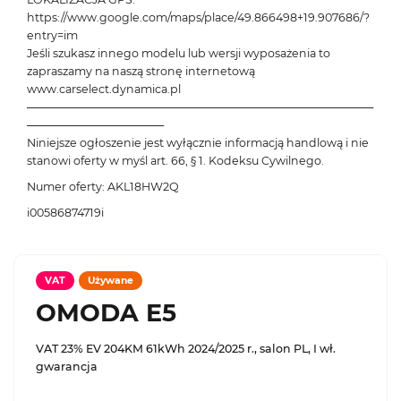
https://www.google.com/maps/place/49.866498+19.907686/?
entry=im
Jeśli szukasz innego modelu lub wersji wyposażenia to
zapraszamy na naszą stronę internetową
www.carselect.dynamica.pl
───────────────────────────────────────────
─────────────────
Niniejsze ogłoszenie jest wyłącznie informacją handlową i nie
stanowi oferty w myśl art. 66, § 1. Kodeksu Cywilnego.
Numer oferty: AKL18HW2Q
i00586874719i
VAT
Używane
OMODA E5
VAT 23% EV 204KM 61kWh 2024/2025 r., salon PL, I wł.
gwarancja